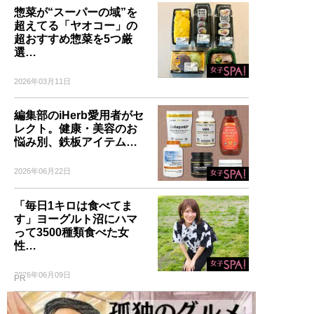
惣菜が“スーパーの域”を
超えてる「ヤオコー」の
超おすすめ惣菜を5つ厳
選…
2026年03月11日
編集部のiHerb愛用者がセ
レクト。健康・美容のお
悩み別、鉄板アイテム…
2026年06月22日
「毎日1キロは食べてま
す」ヨーグルト沼にハマ
って3500種類食べた女
性…
2026年06月09日
PR