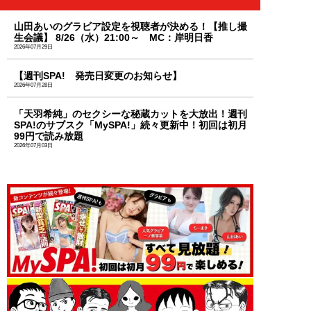
山田あいのグラビア設定を視聴者が決める！【推し撮
生会議】 8/26（水）21:00～ MC：岸明日香
2026年07月29日
【週刊SPA! 発売日変更のお知らせ】
2026年07月28日
「天羽希純」のセクシーな秘蔵カットを大放出！週刊
SPA!のサブスク「MySPA!」続々更新中！初回は初月
99円で読み放題
2026年07月03日