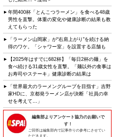
年間400杯「とんこつラーメン」を食べる48歳
男性を直撃。体重の変化や健康診断の結果も教
えてもらった
「ラーメン山岡家」が“右肩上がり”を続ける納
得のワケ。「シャワー室」を設置する店舗も
【2025年はすでに682杯】「毎日2杯の麺」を
食べ続ける31歳女性を直撃。「麺以外の食事は
お寿司やステーキ」健康診断の結果は
「世界最大のラーメングループを目指す」吉野
家HDに、京都発ラーメン店が決断「社員の幸
せを考えて…」