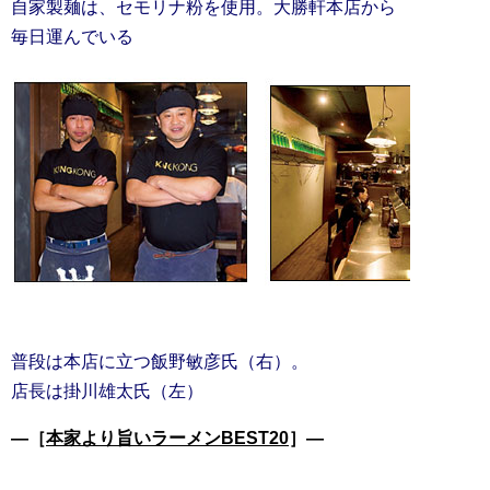
自家製麺は、セモリナ粉を使用。大勝軒本店から
毎日運んでいる
普段は本店に立つ飯野敏彦氏（右）。
店長は掛川雄太氏（左）
―［
本家より旨いラーメンBEST20
］―