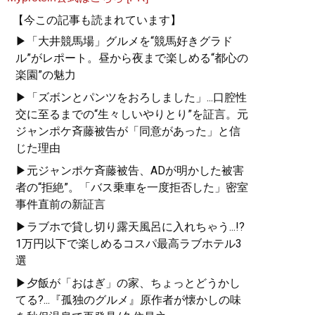
【今この記事も読まれています】
▶「大井競馬場」グルメを“競馬好きグラド
ル”がレポート。昼から夜まで楽しめる“都心の
楽園”の魅力
▶「ズボンとパンツをおろしました」...口腔性
交に至るまでの“生々しいやりとり”を証言。元
ジャンポケ斉藤被告が「同意があった」と信
じた理由
▶元ジャンポケ斉藤被告、ADが明かした被害
者の“拒絶”。「バス乗車を一度拒否した」密室
事件直前の新証言
▶ラブホで貸し切り露天風呂に入れちゃう...!?
1万円以下で楽しめるコスパ最高ラブホテル3
選
▶夕飯が「おはぎ」の家、ちょっとどうかし
てる?...『孤独のグルメ』原作者が懐かしの味