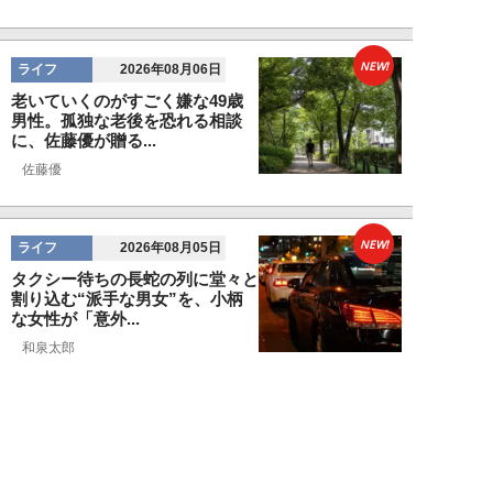
NEW!
ライフ
2026年08月06日
老いていくのがすごく嫌な49歳
男性。孤独な老後を恐れる相談
に、佐藤優が贈る...
佐藤優
NEW!
ライフ
2026年08月05日
タクシー待ちの長蛇の列に堂々と
割り込む“派手な男女”を、小柄
な女性が「意外...
和泉太郎
NEW!
ライフ
2026年08月05日
エコノミー席「頭カクンで眠れな
い」問題を解決？航空ジャーナリ