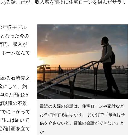
くある話。だが、収入増を前提に住宅ローンを組んだサラリ
の年収モデル
歳となった今の
0万円。収入が
イホームなんて
める石崎克之
頭金にして、約
00万円は25
ば以降の不景
最近の夫婦の会話は、住宅ローンや家計など
すでに下がって
お金に関する話ばかり。 おかげで「最近は子
万円には届いて
供を介さないと、普通の会話ができない」と
返済計画を立て
か