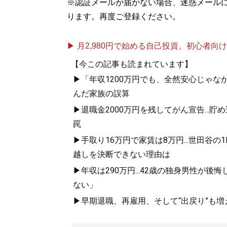
※認証メールが届かない場合、迷惑メール
ります。再度ご登録ください。
▶ 月2,980円で始める自己投資。初心者向けch
【今この記事も読まれています】
▶「年収1200万円でも、全然安心じゃな
んだ家族の誤算
▶退職金2000万円を残してがん宣告...
罠
▶手取り16万円で家賃は8万円...世田谷の
越しを決断できない理由は
▶年収は290万円...42歳の独身男性
ない」
▶早期退職、再雇用、そして“出戻り”も