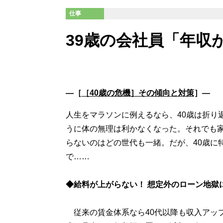
仕事
39歳の会社員「年収
―［
［40歳の危機］その傾向と対策
］―
人生をマラソンに例えるなら、40歳は折り
うに体の無理は利かなくなった。それでも家
らないのはどの世代も一緒。だが、40歳に
で……
◆給料が上がらない！ 想定外のローン地獄
従来の賃金体系なら40代以降も収入アッ