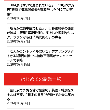
「JRA系はマジで恵まれている」…“30分で2万
円”投稿で競馬関係者が猛反発した“4文字の言
葉”
2026年08月03日
「明らかに熱中症でした」川田将雅騎手の発言
が波紋…競馬“真夏開催”に浮上した深刻なリス
ク。ファンからは「馬死ぬぞ」の声も
2026年07月27日
「なんかコントレイル安いな」デアリングタク
トが3.3億円の陰で…無敗三冠馬がセレクトセ
ールで明暗
2026年07月15日
はじめての副業一覧
「超円安で外貨を稼ぐ副業術」英語・特別なス
キルは不要。“日本の日常”が海外でお金に変わ
る
2026年08月06日