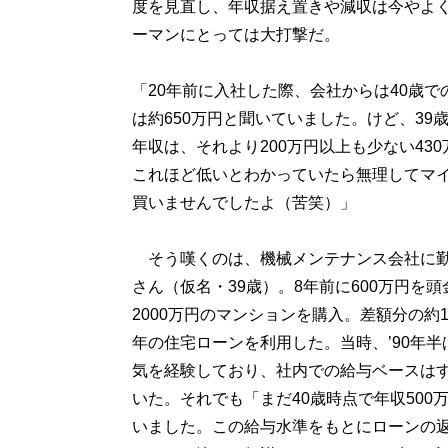
度を見直し、年収据え置きや減収は今やよ
ーマンにとっては大打撃だ。
「20年前に入社した際、会社からは40歳で
は約650万円と聞いていました。けど、39
年収は、それより200万円以上も少ない43
これほど低いとわかっていたら無理してマ
買いませんでしたよ（苦笑）」
そう嘆くのは、機械メンテナンス会社に勤
さん（仮名・39歳）。8年前に600万円を
2000万円のマンションを購入。差額分の約14
年の住宅ローンを利用した。当時、’90年半
気を経験しており、社内での給与ベースは
いた。それでも「まだ40歳時点で年収500
いました。この給与水準をもとにローンの