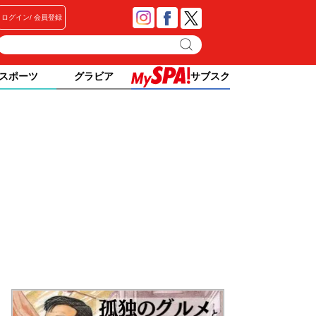
ログイン
会員登録
スポーツ
グラビア
サブスク