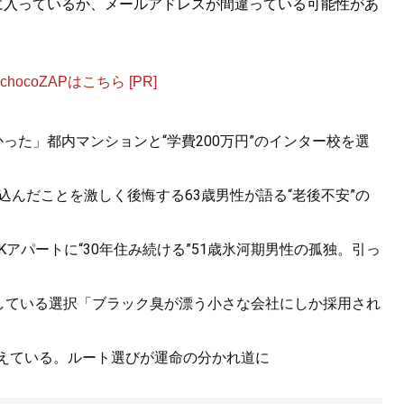
に入っているか、メールアドレスが間違っている可能性があ
ocoZAPはこちら [PR]
かった」都内マンションと“学費200万円”のインター校を選
貯め込んだことを激しく後悔する63歳男性が語る“老後不安”の
1Kアパートに“30年住み続ける”51歳氷河期男性の孤独。引っ
が後悔している選択「ブラック臭が漂う小さな会社にしか採用され
増えている。ルート選びが運命の分かれ道に