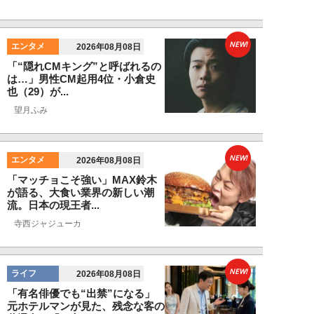
NEW!
エンタメ
2026年08月08日
「“隠れCMキング”と呼ばれるの
は…」男性CM起用4位・小倉史
也（29）が...
望月ふみ
NEW!
エンタメ
2026年08月08日
「マッチョこそ強い」MAX鈴木
が語る、大食い業界の新しい潮
流。日本の現王者...
寺西ジャジューカ
NEW!
ライフ
2026年08月08日
「有名俳優でも“出禁”になる」
元ホテルマンが見た、残念な客の