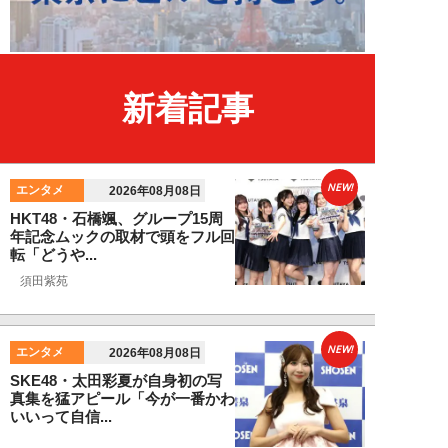
新着記事
NEW!
エンタメ
2026年08月08日
HKT48・石橋颯、グループ15周
年記念ムックの取材で頭をフル回
転「どうや...
須田紫苑
NEW!
エンタメ
2026年08月08日
SKE48・太田彩夏が自身初の写
真集を猛アピール「今が一番かわ
いいって自信...