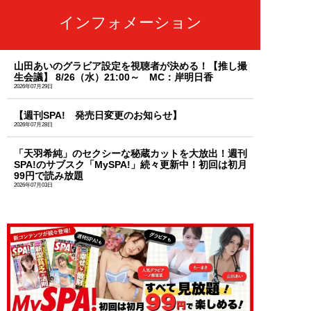
インフォメーション
山田あいのグラビア設定を視聴者が決める！【推し撮
生会議】 8/26（水）21:00～ MC：岸明日香
2026年07月29日
【週刊SPA! 発売日変更のお知らせ】
2026年07月28日
「天羽希純」のセクシーな秘蔵カットを大放出！週刊
SPA!のサブスク「MySPA!」続々更新中！初回は初月
99円で読み放題
2026年07月03日