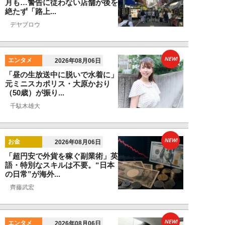
月も…警告に従わない店舗が後を
絶たず「路上...
デヤブロウ
NEW!
エンタメ
2026年08月06日
「昼の生放送中に脱いで水着に」
元ミニスカポリス・大原かおり
（50歳）が振り...
千駄木雄大
NEW!
お金
2026年08月06日
「超円安で外貨を稼ぐ副業術」英
語・特別なスキルは不要。“日本
の日常”が海外...
齊藤武宏
NEW!
エンタメ
2026年08月06日