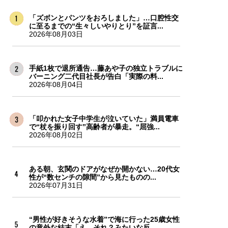
「ズボンとパンツをおろしました」…口腔性交
に至るまでの“生々しいやりとり”を証言...
2026年08月03日
手紙1枚で退所通告…藤あや子の独立トラブルに
バーニング二代目社長が告白「実際の料...
2026年08月04日
「叩かれた女子中学生が泣いていた」満員電車
で“杖を振り回す”高齢者が暴走。“屈強...
2026年08月02日
ある朝、玄関のドアがなぜか開かない…20代女
性が“数センチの隙間”から見たものの...
2026年07月31日
“男性が好きそうな水着”で海に行った25歳女性
の意外な結末「え、それ？みたいな反...