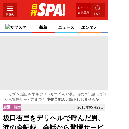
ログイン
会員登録
サブスク
新着
ニュース
エンタメ
ライフ
トップ
坂口杏里をデリヘルで呼んだ男、涙の全記録…会話
から驚愕サービスまで
本物芸能人と筆下ししませんか
恋愛・結婚
2018年05月29日
坂口杏里をデリヘルで呼んだ男、
涙の全記録…会話から驚愕サービ