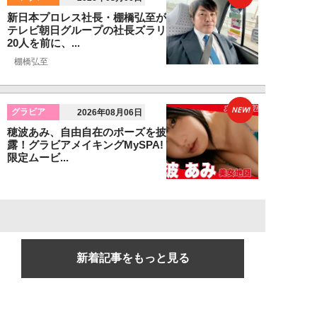
新日本プロレス社長・棚橋弘至が
テレビ朝日グループの社長ズラリ
20人を前に、...
棚橋弘至
NEW!
グラビア
2026年08月06日
穂波あみ、自由自在のポーズを披
露！グラビアメイキングMySPA!
限定ムービ...
新着記事をもっと見る