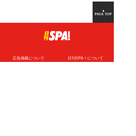
▲
PAGE TOP
広告掲載について
日刊SPA！について
ニュース提供先
PR記事一覧
ライター・執筆者募集
プライバシーポリシー
Cookie使用について
著作権について
運営会社
記事使用について
お問い合わせ
よくある質問