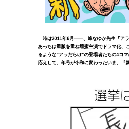
時は2011年6月――、峰なゆか先生『ア
あっちは重版を重ね壇蜜主演でドラマ化、
るような“アラだらけ”の登場者たちの4コ
応えして、年号が令和に変わったいま、『