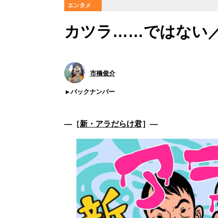
エンタメ
カツラ……ではない
市橋俊介
バックナンバー
―［
新・アラだらけ君
］―