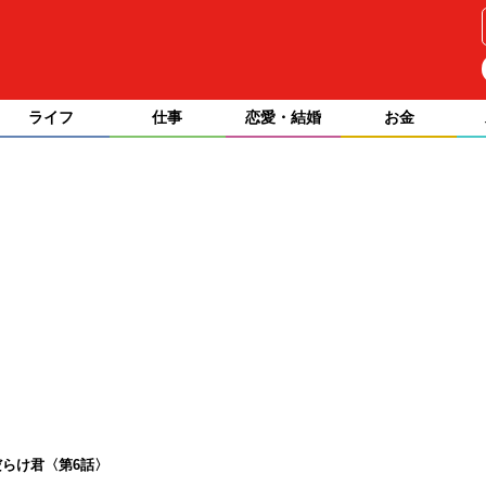
ライフ
仕事
恋愛・結婚
お金
らけ君〈第6話〉