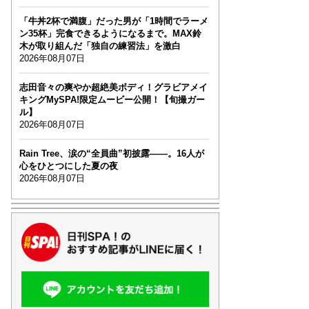
「牛丼2杯で満腹」だった男が「1時間でラーメ
ン35杯」完食できるようになるまで。MAX鈴
木が取り組んだ「独自の練習法」を激白
2026年08月07日
志田音々の爽やか超絶美ボディ！グラビアメイ
キングMySPA!限定ムービー公開！【旬撮ガー
ル】
2026年08月07日
Rain Tree、涙の“全員曲”初披露――。16人が
心をひとつにした夏の夜
2026年08月07日