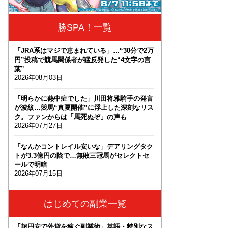
勝SPA！一覧
「JRA系はマジで恵まれている」…“30分で2万
円”投稿で競馬関係者が猛反発した“4文字の言
葉”
2026年08月03日
「明らかに熱中症でした」川田将雅騎手の発言
が波紋…競馬“真夏開催”に浮上した深刻なリス
ク。ファンからは「馬死ぬぞ」の声も
2026年07月27日
「なんかコントレイル安いな」デアリングタク
トが3.3億円の陰で…無敗三冠馬がセレクトセ
ールで明暗
2026年07月15日
はじめての副業一覧
「超円安で外貨を稼ぐ副業術」英語・特別なス