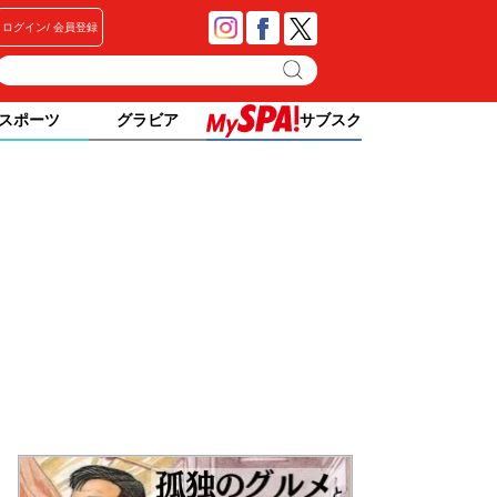
ログイン
会員登録
スポーツ
グラビア
サブスク