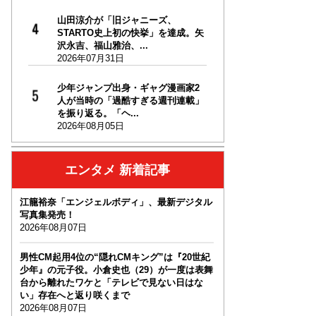
山田涼介が「旧ジャニーズ、
STARTO史上初の快挙」を達成。矢
沢永吉、福山雅治、...
2026年07月31日
少年ジャンプ出身・ギャグ漫画家2
人が当時の「過酷すぎる週刊連載」
を振り返る。「ヘ...
2026年08月05日
エンタメ 新着記事
江籠裕奈「エンジェルボディ」、最新デジタル
写真集発売！
2026年08月07日
男性CM起用4位の“隠れCMキング”は『20世紀
少年』の元子役。小倉史也（29）が一度は表舞
台から離れたワケと「テレビで見ない日はな
い」存在へと返り咲くまで
2026年08月07日