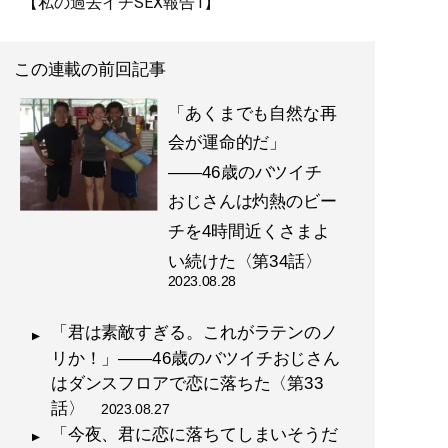
【私の過去イチSEX報告1】
この連載の前回記事
「あくまでも自然な再
会が運命的だ」
――46歳のバツイチ
おじさんは灼熱のビー
チを4時間近くさまよ
い続けた〈第34話〉
2023.08.28
「君は素敵すぎる。これがラテンのノ
リか！」――46歳のバツイチおじさん
はダンスフロアで恋に落ちた〈第33
話〉
2023.08.27
「今夜、君に恋に落ちてしまいそうだ