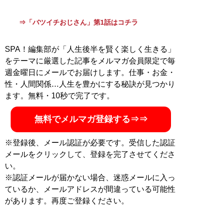
レビ)「トリビアの泉」（フジテレビ）をチーフディレク
ターとして制作。2008年に映像制作会社「株式会社イマ
⇒「バツイチおじさん」第1話はコチラ
ジネーション」を創設し、「マツケンサンバⅡ」のブレ
ーン、「学べる！ニュースショー！」（テレビ朝日）
「政治家と話そう」（Google）など数々の作品を手掛け
SPA！編集部が「人生後半を賢く楽しく生きる」
る。離婚をきっかけにディレクターを休業し、世界一周
をテーマに厳選した記事をメルマガ会員限定で毎
に挑戦。その様子を「日刊SPA!」にて連載し人気を博し
週金曜日にメールでお届けします。仕事・お金・
た。現在は、映像制作だけでなく、YouTuber、ラジオ出
性・人間関係…人生を豊かにする秘訣が見つかり
演など、出演者としても多岐に渡り活動中。Youtubuチ
ます。無料・10秒で完了です。
ャンネル「
Enjoy on the Earth 〜地球の遊び方〜
」運営
中
無料でメルマガ登録する⇒⇒
https://www.youtube.com/@gottsu/about
※登録後、メール認証が必要です。受信した認証
『
花嫁を探しに、世界一周の旅に出た (わたし
メールをクリックして、登録を完了させてくださ
の旅ブックス)
』
い。
※認証メールが届かない場合、迷惑メールに入っ
抱腹絶倒・感慨無量のノンフィクション巨編！
ているか、メールアドレスが間違っている可能性
があります。再度ご登録ください。