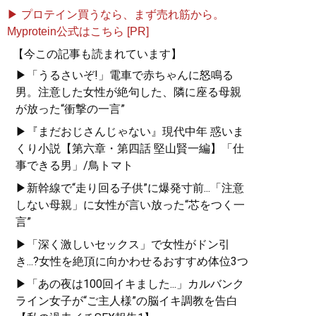
▶ プロテイン買うなら、まず売れ筋から。
Myprotein公式はこちら [PR]
記事一覧へ
【今この記事も読まれています】
▶「うるさいぞ!」電車で赤ちゃんに怒鳴る
男。注意した女性が絶句した、隣に座る母親
が放った“衝撃の一言”
▶『まだおじさんじゃない』現代中年 惑いま
くり小説【第六章・第四話 堅山賢一編】「仕
事できる男」/鳥トマト
▶新幹線で“走り回る子供”に爆発寸前...「注意
しない母親」に女性が言い放った“芯をつく一
言”
▶「深く激しいセックス」で女性がドン引
き...?女性を絶頂に向かわせるおすすめ体位3つ
▶「あの夜は100回イキました...」カルバンク
ライン女子が“ご主人様”の脳イキ調教を告白