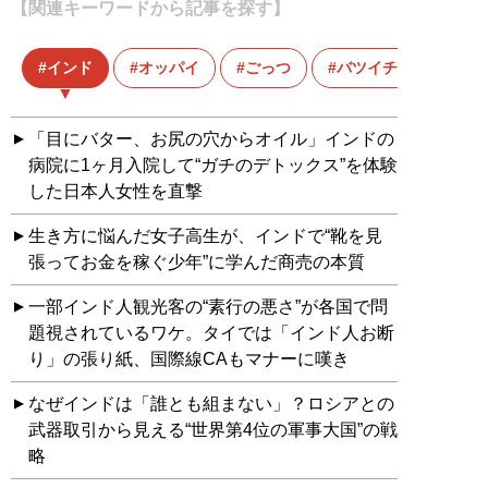
【関連キーワードから記事を探す】
インド
オッパイ
ごっつ
バツイチおじさん
「目にバター、お尻の穴からオイル」インドの
病院に1ヶ月入院して“ガチのデトックス”を体験
した日本人女性を直撃
生き方に悩んだ女子高生が、インドで“靴を見
張ってお金を稼ぐ少年”に学んだ商売の本質
一部インド人観光客の“素行の悪さ”が各国で問
題視されているワケ。タイでは「インド人お断
り」の張り紙、国際線CAもマナーに嘆き
なぜインドは「誰とも組まない」？ロシアとの
武器取引から見える“世界第4位の軍事大国”の戦
略