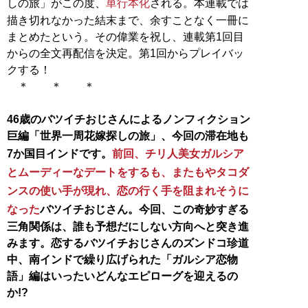
しの旅」がこの度、
単行本化
される。本連載では
描き切れなかった結末まで、余すことなく一冊に
まとめたという。その偉業を祝し、連載第1回目
からの全文再配信を決定。第1回からプレイバッ
クする！
＊ ＊ ＊
46歳のバツイチおじさんによるノンフィクション
巨編「世界一周花嫁探しの旅」、今回の滞在地も
7か国目インドです。
前回、チリ人美女ガルシア
とムーディーなデートをするも、またもやタコダ
ンスの使い手が現れ、恋の行く手を阻まれそうに
なった
バツイチおじさん。今回、この奇妙すぎる
三角関係は、誰も予想だにしない方向へと突き進
みます。恋するバツイチおじさんのズンドコ珍道
中、南インドで繰り広げられた「ガルシア恋物
語」編はいったいどんなエピローグを迎えるの
か!?