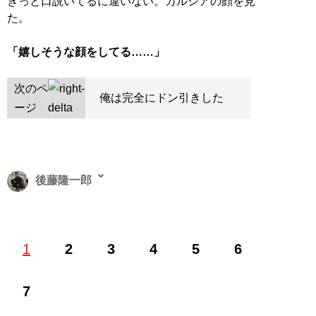
きっと口説いてるに違いない。ガルシアの顔を見
た。
「嬉しそうな顔をしてる……」
次のペ
俺は完全にドン引きした
ージ
後藤隆一郎
1969年大分県生まれ。明治大学卒業後、IVSテレビ制作
1
2
3
4
5
6
(株)のADとして日本テレビ「天才たけしの元気が出るテ
レビ！」の制作に参加。続いて「ザ！鉄腕！DASH!!」
(日本テレビ)の立ち上げメンバーとなり、その後フリー
7
のディレクターとして「ザ！世界仰天ニュース」(日本テ