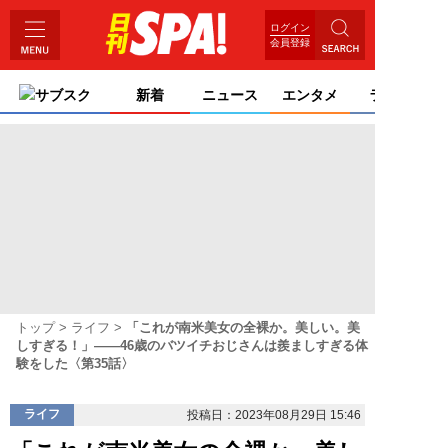
ログイン
会員登録
サブスク
新着
ニュース
エンタメ
ライフ
トップ
ライフ
「これが南米美女の全裸か。美しい。美
しすぎる！」――46歳のバツイチおじさんは羨ましすぎる体
験をした〈第35話〉
ライフ
投稿日：2023年08月29日 15:46