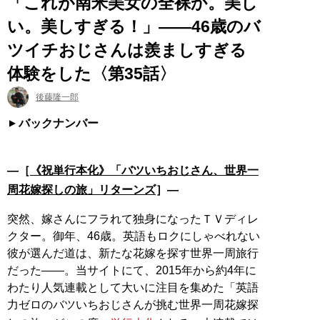
「これが南米美女の全裸か。美し
い。美しすぎる！」――46歳のバ
ツイチおじさんは羨ましすぎる
体験をした〈第35話〉
後藤隆一郎
バックナンバー
―［
《祝単行本化》「バツいちおじさん、世界一
周花嫁探しの旅」リターンズ
］―
突然、嫁さんにフラれて独身になったＴＶディレ
クター。御年、46歳。英語もロクにしゃべれない
彼が選んだ道は、新たな花嫁を探す世界一周旅行
だった――。当サイトにて、2015年から約4年に
わたり人気連載として大いに注目を集めた「英語
力ゼロのバツいちおじさんが挑む世界一周花嫁探