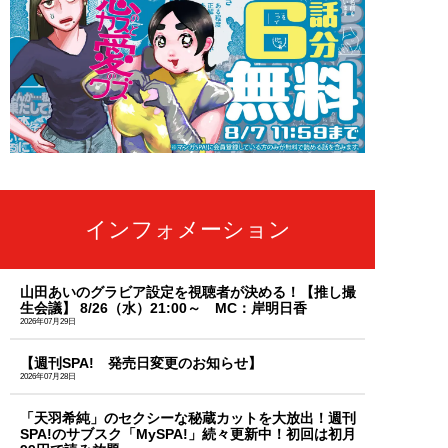
インフォメーション
山田あいのグラビア設定を視聴者が決める！【推し撮
生会議】 8/26（水）21:00～ MC：岸明日香
2026年07月29日
【週刊SPA! 発売日変更のお知らせ】
2026年07月28日
「天羽希純」のセクシーな秘蔵カットを大放出！週刊
SPA!のサブスク「MySPA!」続々更新中！初回は初月