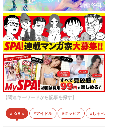
【関連キーワードから記事を探す】
i☆Ris
アイドル
グラビア
しゃべるグラビア