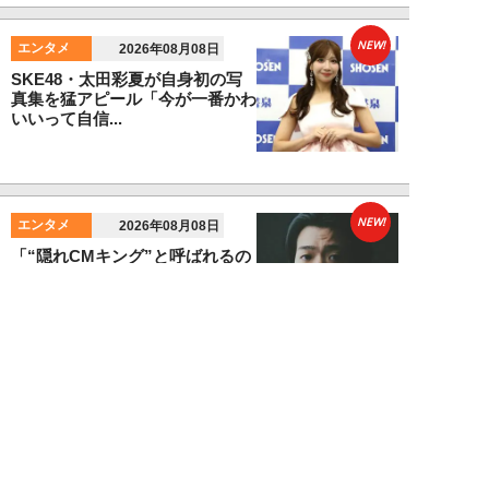
NEW!
エンタメ
2026年08月08日
SKE48・太田彩夏が自身初の写
真集を猛アピール「今が一番かわ
いいって自信...
NEW!
エンタメ
2026年08月08日
「“隠れCMキング”と呼ばれるの
は…」男性CM起用4位・小倉史
也（29）が...
望月ふみ
NEW!
エンタメ
2026年08月08日
「マッチョこそ強い」MAX鈴木
が語る、大食い業界の新しい潮
流。日本の現王者...