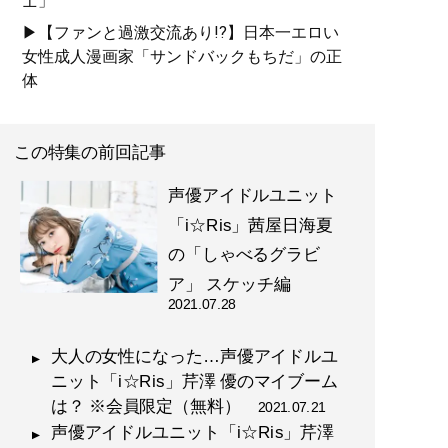
士」
▶【ファンと過激交流あり!?】日本一エロい
女性成人漫画家「サンドバックもちだ」の正
体
この特集の前回記事
声優アイドルユニット
「i☆Ris」茜屋日海夏
の「しゃべるグラビ
ア」 スケッチ編
2021.07.28
大人の女性になった…声優アイドルユ
ニット「i☆Ris」芹澤 優のマイブーム
は？ ※会員限定（無料）
2021.07.21
声優アイドルユニット「i☆Ris」芹澤