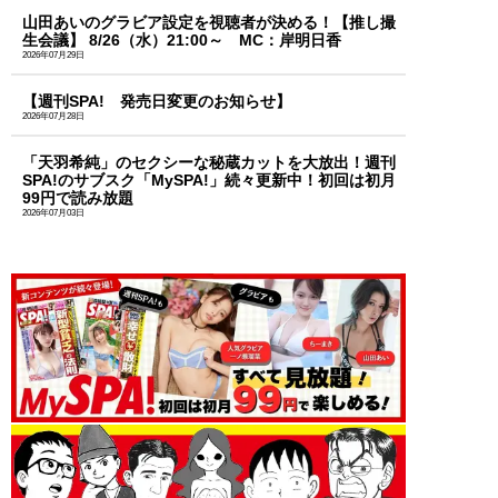
山田あいのグラビア設定を視聴者が決める！【推し撮
生会議】 8/26（水）21:00～ MC：岸明日香
2026年07月29日
【週刊SPA! 発売日変更のお知らせ】
2026年07月28日
「天羽希純」のセクシーな秘蔵カットを大放出！週刊
SPA!のサブスク「MySPA!」続々更新中！初回は初月
99円で読み放題
2026年07月03日