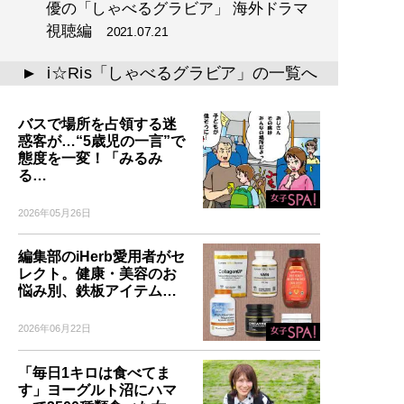
優の「しゃべるグラビア」 海外ドラマ
視聴編
2021.07.21
i☆Ris「しゃべるグラビア」の一覧へ
▲
バスで場所を占領する迷
惑客が…“5歳児の一言”で
態度を一変！「みるみ
る…
2026年05月26日
編集部のiHerb愛用者がセ
レクト。健康・美容のお
悩み別、鉄板アイテム…
2026年06月22日
「毎日1キロは食べてま
す」ヨーグルト沼にハマ