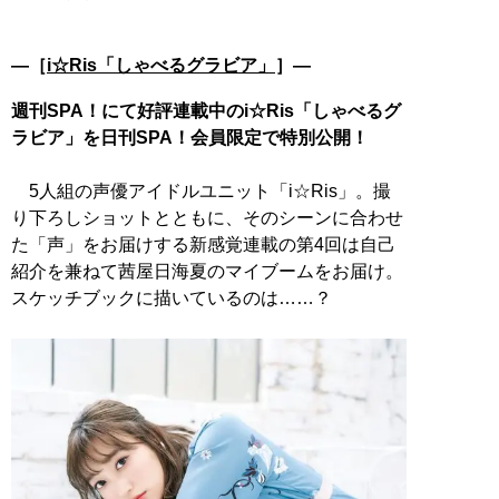
―［
i☆Ris「しゃべるグラビア」
］―
週刊SPA！にて好評連載中のi☆Ris「しゃべるグ
ラビア」を日刊SPA！会員限定で特別公開！
5人組の声優アイドルユニット「i☆Ris」。撮
り下ろしショットとともに、そのシーンに合わせ
た「声」をお届けする新感覚連載の第4回は自己
紹介を兼ねて茜屋日海夏のマイブームをお届け。
スケッチブックに描いているのは……？