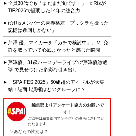
全員30代でも「まだまだ旬です！」 i☆Risが
TIF2026で証明した14年の総合力
i☆Risメンバーの青春格差「プリクラを撮った
記憶は数回しかない」
芹澤 優、マイカーを「ガチで検討中」。MT免
許を取っていて心底よかったと感じた瞬間
芹澤優、31歳バースデーライブの“芹澤優総選
挙”で見せつけた多彩な引き出し
「SPA!FES 2025」60組超のアイドルが大集
結！誌面出演権はどのグループに？