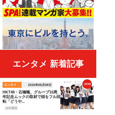
エンタメ 新着記事
NEW!
エンタメ
2026年08月08日
HKT48・石橋颯、グループ15周
年記念ムックの取材で頭をフル回
転「どうや...
須田紫苑