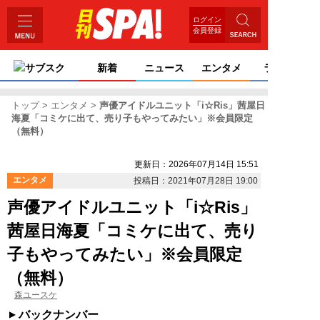
ログイン
会員登録
サブスク
新着
ニュース
エンタメ
ライフ
トップ
エンタメ
声優アイドルユニット「i☆Ris」茜屋日
海夏「コミケに出て、売り子もやってみたい」※会員限定
（無料）
更新日：2026年07月14日 15:51
エンタメ
投稿日：2021年07月28日 19:00
声優アイドルユニット「i☆Ris」
茜屋日海夏「コミケに出て、売り
子もやってみたい」※会員限定
（無料）
森ユースケ
バックナンバー