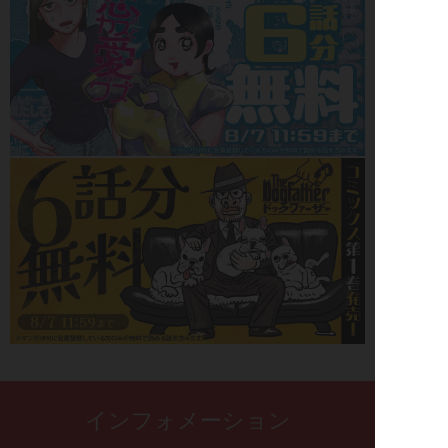
インフォメーション