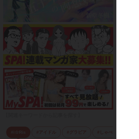
【関連キーワードから記事を探す】
i☆Ris
アイドル
グラビア
しゃべるグラビア