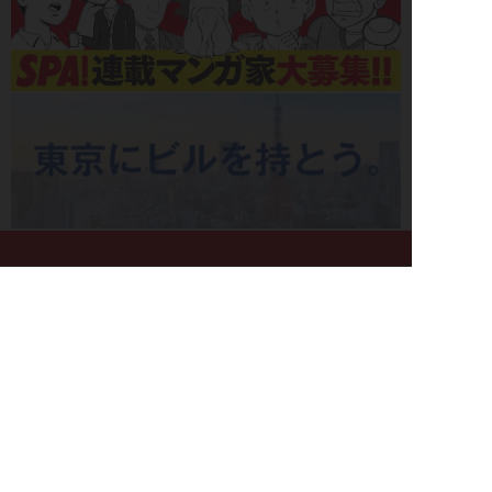
未分類 新着記事
新着記事をもっと見る