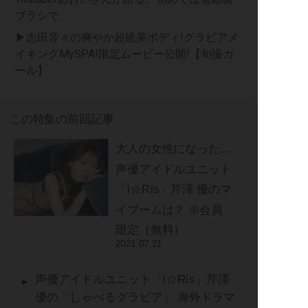
ブラシで...
▶志田音々の爽やか超絶美ボディ!グラビアメ
イキングMySPA!限定ムービー公開!【旬撮ガ
ール】
この特集の前回記事
大人の女性になった…
声優アイドルユニット
「i☆Ris」芹澤 優のマ
イブームは？ ※会員
限定（無料）
2021.07.21
声優アイドルユニット「i☆Ris」芹澤
優の「しゃべるグラビア」 海外ドラマ