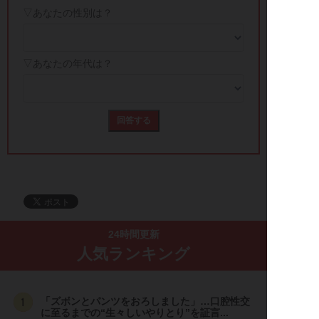
24時間更新
人気ランキング
「ズボンとパンツをおろしました」…口腔性交
に至るまでの“生々しいやりとり”を証言...