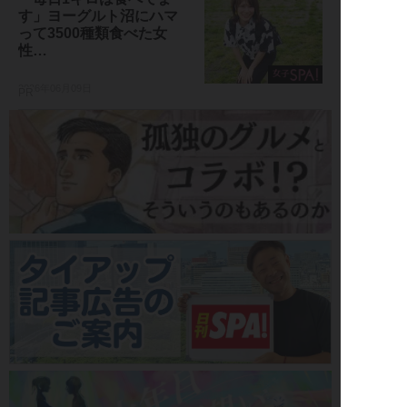
す」ヨーグルト沼にハマ
って3500種類食べた女
性…
2026年06月09日
PR