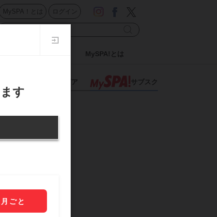
MySPA！とは
ログイン
ドル
日刊SPA!
MySPA!とは
スポーツ
グラビア
サブスク