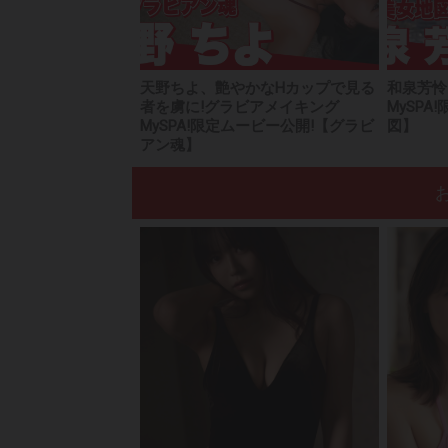
天野ちよ、艶やかなHカップで見る
和泉芳怜
者を虜に!グラビアメイキング
MySP
MySPA!限定ムービー公開!【グラビ
図】
アン魂】