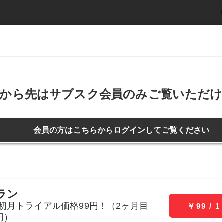
ービー
デジタル写真集
週刊SPA!
新着記事
アイ
ライフ
仕事
恋愛・結婚
お金
か、体当たりでやってみた
更新日：2023年08月28日 19:18
投稿日：2021年08月03日 15:53
レワークは可能か、体当たり