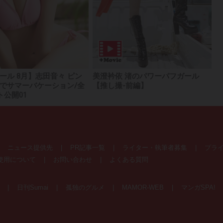
ール 8月】志田音々 ピン
美澄衿依 渚のパワーパフガール
でサマーバケーション/全
【推し撮-前編】
ト公開01
|
ニュース提供先
|
PR記事一覧
|
ライター・執筆者募集
|
プラ
使用について
|
お問い合わせ
|
よくある質問
E
|
日刊Sumai
|
孤独のグルメ
|
MAMOR-WEB
|
マンガSPA!