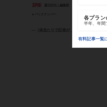
週刊SPA！編集部
バックナンバー
―［
体当たりで記者が［やってみた］
］―