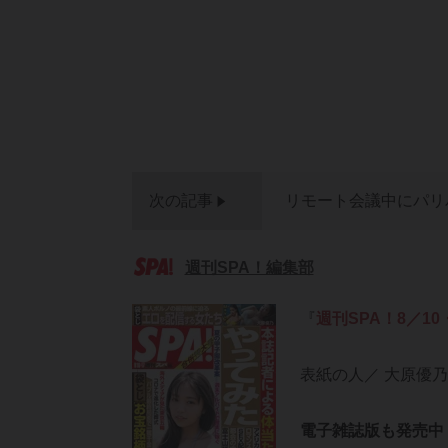
次の記事
リモート会議中にパリ
週刊SPA！編集部
『
週刊SPA！8／10
表紙の人／ 大原優乃
電子雑誌版も発売中