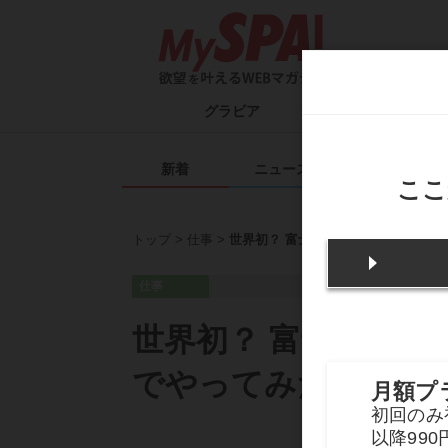
グラビア
タレント一覧
ム
新着
ニュース
エンタメ
トップ
仕事
世界初？ 富士山でテレワークは可能
仕事
世界初？ 富士山でテ
でやってみた