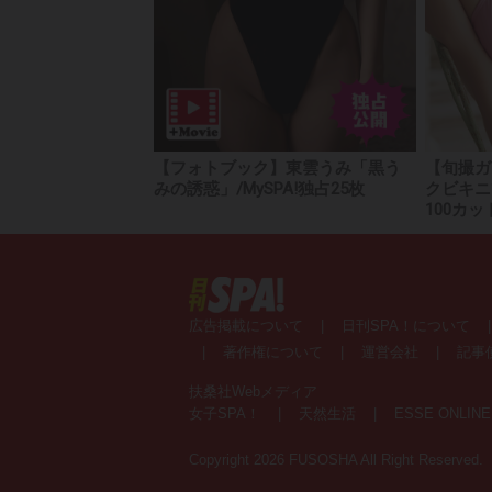
【フォトブック】東雲うみ「黒う
【旬撮ガ
みの誘惑」/MySPA!独占25枚
クビキニ
100カッ
広告掲載について
|
日刊SPA！について
|
著作権について
|
運営会社
|
記事
扶桑社Webメディア
女子SPA！
|
天然生活
|
ESSE ONLIN
Copyright 2026 FUSOSHA All Right Reserved.