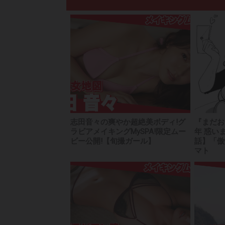
志田音々の爽やか超絶美ボディ!グ
『まだお
ラビアメイキングMySPA!限定ムー
年 惑い
ビー公開!【旬撮ガール】
話】「傲
マト