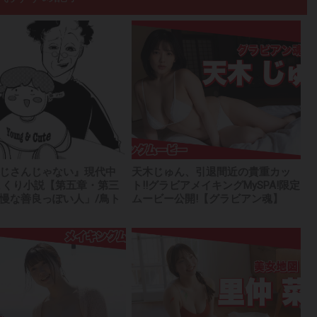
じさんじゃない』現代中
天木じゅん、引退間近の貴重カッ
まくり小説【第五章・第三
ト!!グラビアメイキングMySPA!限定
慢な善良っぽい人」/鳥ト
ムービー公開!【グラビアン魂】