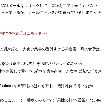
た認証メールをクリックして、登録を完了させてください。
金がなくても人生100倍楽しめる！
』
に入っているか、メールアドレスが間違っている可能性があ
エンターテインメントだ！
otein公式はこちら [PR]
一”の男が語る、大食い業界の過酷すぎる舞台裏「月の食費は
為を繰り返す50代男性を退散させた女性のひと言
を無視して舌打ち...荷物で席を占領した女性に訪れた“まさ
utuberを直撃!おっぱいが揺れ、透け乳首で街中を歩い
ること」で一番多かったのは...“男性の顔”を重視しない納