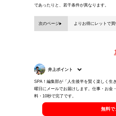
であったりと、若干条件が異なります。
次のページ
よりお得にレットで買
井上ポイント
1983年、東京都生まれ。早稲田大学教育
SPA！編集部が「人生後半を賢く楽しく生
通するお笑い芸人。著書に『
曜日にメールでお届けします。仕事・お金
お得生活！ お
グ
料・10秒で完了です。
」、ユーチューブ「
いの得ちゃんねる
」に
ト:
@InoueJuniti
）
無料で