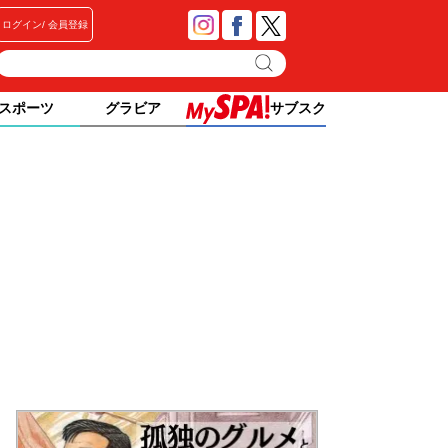
ログイン
会員登録
スポーツ
グラビア
サブスク