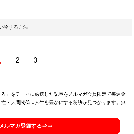
い物する方法
1
2
3
学部卒。極度の節約好きで、ポイントやキャンペーン情報に精
きる」をテーマに厳選した記事をメルマガ会員限定で毎週金
・性・人間関係…人生を豊かにする秘訣が見つかります。無
金がなくても人生100倍楽しめる！
』。ブログ「
いの得ブロ
て日々、お得情報を配信中（Twitterアカウン
メルマガ登録する⇒⇒