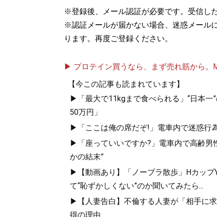
※登録後、メール認証が必要です。受信し
『
お得生活！ お
※認証メールが届かない場合、迷惑メール
ります。再度ご登録ください。
節約こそ最高の
▶ プロテイン買うなら、まず売れ筋から。Mypr
【今この記事も読まれています】
▶「最大で11kgまで食べられる」“日本
50万円」
▶「ここは俺の席だぞ!」電車内で迷惑行
記事一覧へ
▶「座っていいですか?」電車内で高齢男性
かの結末”
▶【動画あり】「ノーブラ散歩」HカップYo
て“恥ずかしくない”のか聞いてみたら...
▶【人妻告白】不倫する人妻が「相手に求め
得の理由