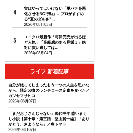
実はやってはいけない「夏バテを悪
化させるNG行動」…プロがすすめ
る“夏のダルさ”...
2026年08月03日
ユニクロ最新作「毎回完売が出るほ
ど人気」「高級感のある見栄え」絶
対に買い逃しては...
2026年08月04日
ライフ 新着記事
自分が絶ってしまったもう一つの人生を思いな
がら、限定50食のランチロース定食を食べた／
カツセマサヒコ
2026年08月07日
『まだおじさんじゃない』現代中年 惑いまく
り小説【第十章・第三話 堅山賢一編】「あり
がとう、さようなら」／鳥トマト
2026年08月07日