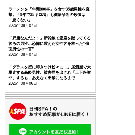
ラーメンを「年間800杯」を食す35歳男性を直
撃。「9年で35キロ増」も健康診断の数値は
「悪くない」
2026年08月07日
「邪魔なんだよ！」新幹線で座席を蹴ってくる
後ろの男性…恐怖に震えた女性客を救った“強
面男性の一言”
2026年08月07日
「グラスを壁に叩きつけ粉々に…」居酒屋で大
暴走する高齢男性。被害届を出され「土下座謝
罪」するも、あえなく出禁になるまで
2026年08月06日