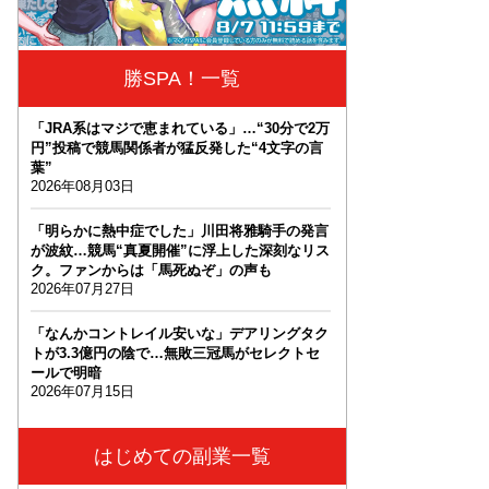
勝SPA！一覧
「JRA系はマジで恵まれている」…“30分で2万
円”投稿で競馬関係者が猛反発した“4文字の言
葉”
2026年08月03日
「明らかに熱中症でした」川田将雅騎手の発言
が波紋…競馬“真夏開催”に浮上した深刻なリス
ク。ファンからは「馬死ぬぞ」の声も
2026年07月27日
「なんかコントレイル安いな」デアリングタク
トが3.3億円の陰で…無敗三冠馬がセレクトセ
ールで明暗
2026年07月15日
はじめての副業一覧