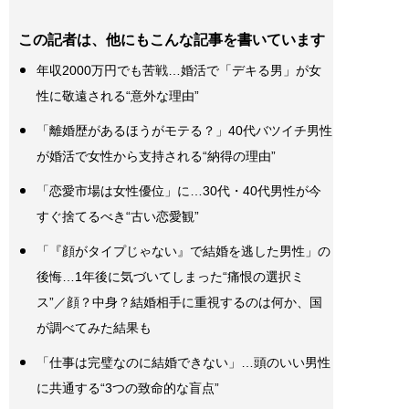
この記者は、他にもこんな記事を書いています
年収2000万円でも苦戦…婚活で「デキる男」が女
性に敬遠される“意外な理由”
「離婚歴があるほうがモテる？」40代バツイチ男性
が婚活で女性から支持される“納得の理由”
「恋愛市場は女性優位」に…30代・40代男性が今
すぐ捨てるべき“古い恋愛観”
「『顔がタイプじゃない』で結婚を逃した男性」の
後悔…1年後に気づいてしまった“痛恨の選択ミ
ス”／顔？中身？結婚相手に重視するのは何か、国
が調べてみた結果も
「仕事は完璧なのに結婚できない」…頭のいい男性
に共通する“3つの致命的な盲点”