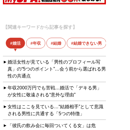
【関連キーワードから記事を探す】
婚活
年収
結婚
結婚できない男
結婚相
婚活女性が見ている「男性のプロフィール写
真」の“5つのポイント”…会う前から選ばれる男
性の共通点
年収2000万円でも苦戦…婚活で「デキる男」
が女性に敬遠される“意外な理由”
女性はここを見ている…“結婚相手”として意識
される男性に共通する「5つの特徴」
「彼氏の飲み会に毎回ついてくる女」は危