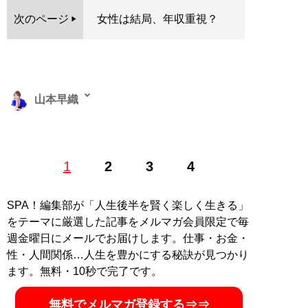
次のページ
女性は結局、年収重視？
山本早織
1985年、東京生まれ。アイドル、銀座のホステスなどを
1
2
3
4
経て、現在は恋愛コンサルタントとして結婚したい男女
に向けて情報や出会いの場を提供する。「
最短成婚成功
の秘訣マガジン
」をLINEで配信中。公式ホームページ
SPA！編集部が「人生後半を賢く楽しく生きる」
「
結婚につながる恋のコンサルタント 山本早織
」（Xア
をテーマに厳選した記事をメルマガ会員限定で毎
カウント:
@yamamotosaori_
）
週金曜日にメールでお届けします。仕事・お金・
性・人間関係…人生を豊かにする秘訣が見つかり
記事一覧へ
ます。無料・10秒で完了です。
無料でメルマガ登録する⇒⇒