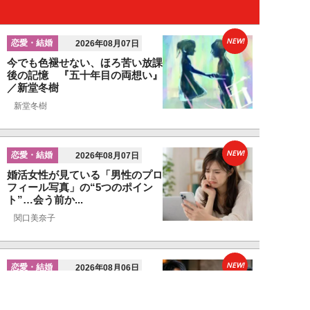
NEW!
恋愛・結婚
2026年08月07日
今でも色褪せない、ほろ苦い放課
後の記憶 『五十年目の両想い』
／新堂冬樹
新堂冬樹
NEW!
恋愛・結婚
2026年08月07日
婚活女性が見ている「男性のプロ
フィール写真」の“5つのポイン
ト”…会う前か...
関口美奈子
NEW!
恋愛・結婚
2026年08月06日
年収2000万円でも苦戦…婚活で
「デキる男」が女性に敬遠され