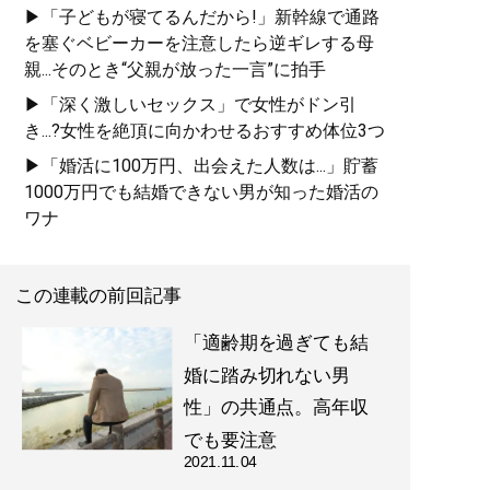
▶「子どもが寝てるんだから!」新幹線で通路
を塞ぐベビーカーを注意したら逆ギレする母
親...そのとき“父親が放った一言”に拍手
▶「深く激しいセックス」で女性がドン引
き...?女性を絶頂に向かわせるおすすめ体位3つ
▶「婚活に100万円、出会えた人数は...」貯蓄
1000万円でも結婚できない男が知った婚活の
ワナ
この連載の前回記事
「適齢期を過ぎても結
婚に踏み切れない男
性」の共通点。高年収
でも要注意
2021.11.04