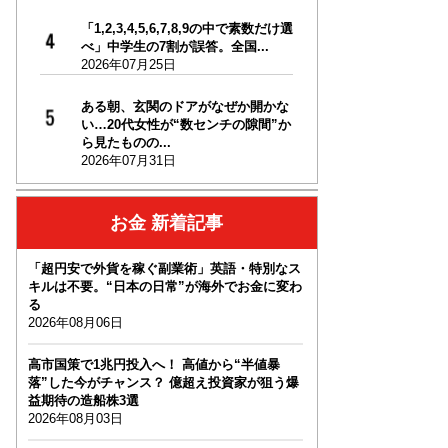
「1,2,3,4,5,6,7,8,9の中で素数だけ選
べ」中学生の7割が誤答。全国...
2026年07月25日
ある朝、玄関のドアがなぜか開かな
い…20代女性が“数センチの隙間”か
ら見たものの...
2026年07月31日
お金 新着記事
「超円安で外貨を稼ぐ副業術」英語・特別なス
キルは不要。“日本の日常”が海外でお金に変わ
る
2026年08月06日
高市国策で1兆円投入へ！ 高値から“半値暴
落”した今がチャンス？ 億超え投資家が狙う爆
益期待の造船株3選
2026年08月03日