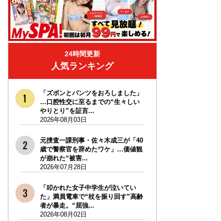
24時間更新
人気ランキング
「ズボンとパンツをおろしました」
…口腔性交に至るまでの“生々しい
やりとり”を証言...
2026年08月03日
元捜査一課刑事・佐々木成三が「40
歳で警察官を辞めたワケ」…価値観
が崩れた“被害...
2026年07月28日
「叩かれた女子中学生が泣いてい
た」満員電車で“杖を振り回す”高齢
者が暴走。“屈強...
2026年08月02日