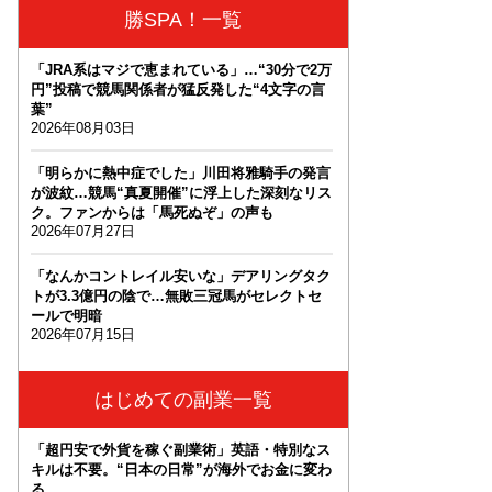
勝SPA！一覧
「JRA系はマジで恵まれている」…“30分で2万
円”投稿で競馬関係者が猛反発した“4文字の言
葉”
2026年08月03日
「明らかに熱中症でした」川田将雅騎手の発言
が波紋…競馬“真夏開催”に浮上した深刻なリス
ク。ファンからは「馬死ぬぞ」の声も
2026年07月27日
「なんかコントレイル安いな」デアリングタク
トが3.3億円の陰で…無敗三冠馬がセレクトセ
ールで明暗
2026年07月15日
はじめての副業一覧
「超円安で外貨を稼ぐ副業術」英語・特別なス
キルは不要。“日本の日常”が海外でお金に変わ
る