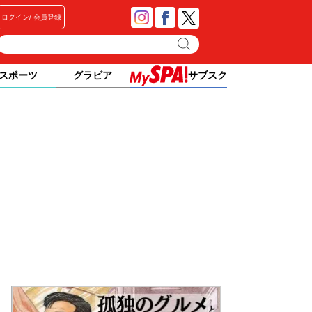
ログイン
会員登録
スポーツ
グラビア
サブスク