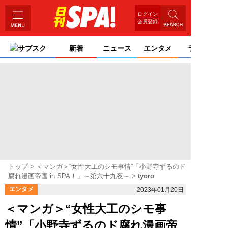
ログイン
会員登録
サブスク
新着
ニュース
エンタメ
ライフ
トップ
＜マンガ＞“女性大工のシモ事情”「小野寺ずるのド
腐れ漫画帝国 in SPA！」～第六十九夜～
tyoro
エンタメ
2023年01月20日
＜マンガ＞“女性大工のシモ事
情”「小野寺ずるのド腐れ漫画帝