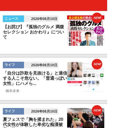
NEW!
ニュース
2026年08月10日
【お詫び】『孤独のグルメ 満腹
セレクション おかわり』につい
て
NEW!
ライフ
2026年08月10日
「自分は詐欺を見抜ける」と過信
する人こそ危ない。「普通っぽい
女性」にハメら...
橋本未来
NEW!
ライフ
2026年08月10日
夏フェスで「胸を揉まれた」20
代女性が体験した卑劣な痴漢被