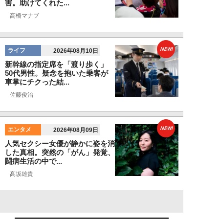
害。助けてくれた...
高橋マナブ
NEW!
ライフ
2026年08月10日
新幹線の指定席を「渡り歩く」
50代男性。疑念を抱いた乗客が
車掌にチクった結...
佐藤俊治
NEW!
エンタメ
2026年08月09日
人気セクシー女優が静かに姿を消
した真相。突然の「がん」発覚、
闘病生活の中で...
髙坂雄貴