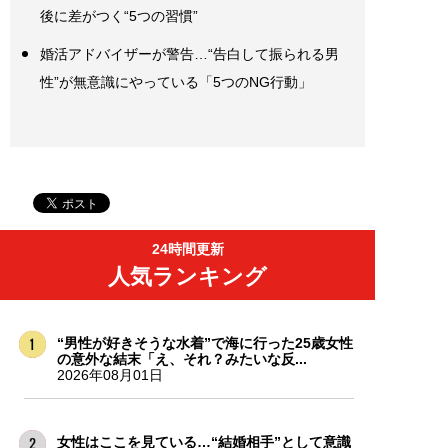
後に差がつく“5つの習慣”
婚活アドバイザーが警告…“告白して振られる男
性”が無意識にやっている「5つのNG行動」
24時間更新
人気ランキング
“男性が好きそうな水着”で海に行った25歳女性
の意外な結末「え、それ？みたいな反...
2026年08月01日
女性はここを見ている…“結婚相手”として意識