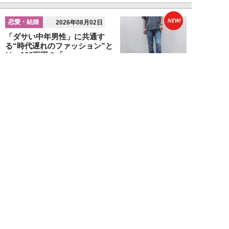
NEW!
恋愛・結婚
2026年08月02日
「ダサい中年男性」に共通す
る“時代遅れのファッション”と
は。100万円の「...
堺屋大地
NEW!
恋愛・結婚
2026年08月01日
食事デート中、実は女性から「幻
滅されている」40・50代男性の
特徴5つ。「...
堺屋大地
NEW!
恋愛・結婚
2026年08月01日
“男性が好きそうな水着”で海に
行った25歳女性の意外な結末
「え、それ？みた...