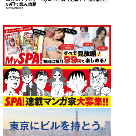
99円で読み放題
2026年07月03日