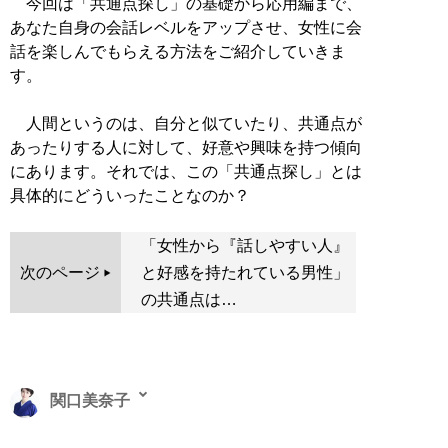
今回は「共通点探し」の基礎から応用編まで、
あなた自身の会話レベルをアップさせ、女性に会
話を楽しんでもらえる方法をご紹介していきま
す。
人間というのは、自分と似ていたり、共通点が
あったりする人に対して、好意や興味を持つ傾向
にあります。それでは、この「共通点探し」とは
具体的にどういったことなのか？
「女性から『話しやすい人』
次のページ
と好感を持たれている男性」
の共通点は…
関口美奈子