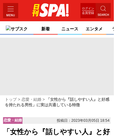
ログイン
会員登録
サブスク
新着
ニュース
エンタメ
ライフ
トップ
恋愛・結婚
「女性から『話しやすい人』と好感
を持たれる男性」に実は共通している特徴
恋愛・結婚
投稿日：2023年03月05日 18:54
「女性から『話しやすい人』と好