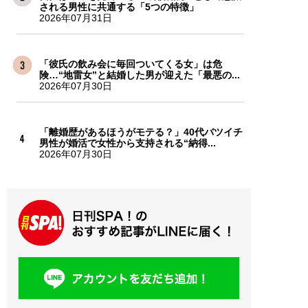
される男性に共通する「5つの特徴」
2026年07月31日
「彼氏の飲み会に毎回ついてくる女」は危
険…“地雷女”と結婚した男が迎えた「最悪の...
2026年07月30日
「離婚歴があるほうがモテる？」40代バツイチ
男性が婚活で女性から支持される“納得...
2026年07月30日