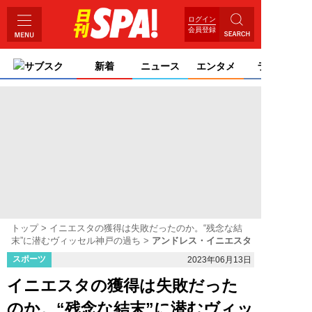
ログイン
会員登録
サブスク
新着
ニュース
エンタメ
ライフ
トップ
イニエスタの獲得は失敗だったのか。“残念な結
末”に潜むヴィッセル神戸の過ち
アンドレス・イニエスタ
スポーツ
2023年06月13日
イニエスタの獲得は失敗だった
のか。“残念な結末”に潜むヴィッ