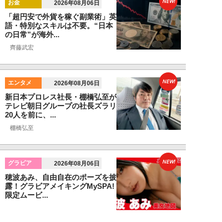
NEW!
お金
2026年08月06日
「超円安で外貨を稼ぐ副業術」英
語・特別なスキルは不要。“日本
の日常”が海外...
齊藤武宏
NEW!
エンタメ
2026年08月06日
新日本プロレス社長・棚橋弘至が
テレビ朝日グループの社長ズラリ
20人を前に、...
棚橋弘至
NEW!
グラビア
2026年08月06日
穂波あみ、自由自在のポーズを披
露！グラビアメイキングMySPA!
限定ムービ...