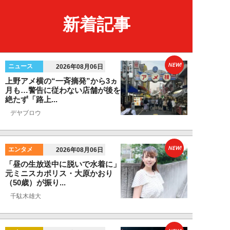
新着記事
NEW!
ニュース
2026年08月06日
上野アメ横の“一斉摘発”から3ヵ
月も…警告に従わない店舗が後を
絶たず「路上...
デヤブロウ
NEW!
エンタメ
2026年08月06日
「昼の生放送中に脱いで水着に」
元ミニスカポリス・大原かおり
（50歳）が振り...
千駄木雄大