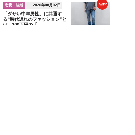
NEW!
恋愛・結婚
2026年08月02日
「ダサい中年男性」に共通す
る“時代遅れのファッション”と
は。100万円の「...
堺屋大地
NEW!
恋愛・結婚
2026年08月01日
食事デート中、実は女性から「幻
滅されている」40・50代男性の
特徴5つ。「...
堺屋大地
NEW!
恋愛・結婚
2026年08月01日
“男性が好きそうな水着”で海に
行った25歳女性の意外な結末
「え、それ？みた...
吉沢さりぃ