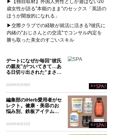
▶【独自取材】外国人男性としか遊ばない20
歳女性が語る“本能のまま”のセックス「英語の
ほうが開放的になれる」
▶交際クラブでの経験が就活に活きる?彼氏に
内緒の”おじさんとの交流”でコンサル内定を
勝ち取った美女のすごいスキル
デートになぜか毎回“彼氏
の親友”がついてきて…あ
る日切り出された“まさ…
2026年05月08日
編集部のiHerb愛用者がセ
レクト。健康・美容のお
悩み別、鉄板アイテム…
2026年06月22日