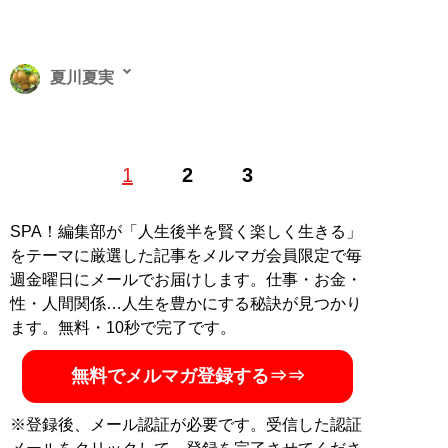
夏川夏実
ワクワクを求めて全国徘徊中。幽霊と宇宙人の存在に怯
1
2
3
えながらも、都市伝説には興味津々。さまざまな分野を
取材したいと考え、常にネタを探し続けるフリーライタ
ー。Xアカウント：
@natukawanatumi5
SPA！編集部が「人生後半を賢く楽しく生きる」
をテーマに厳選した記事をメルマガ会員限定で毎
記事一覧へ
週金曜日にメールでお届けします。仕事・お金・
性・人間関係…人生を豊かにする秘訣が見つかり
ます。無料・10秒で完了です。
無料でメルマガ登録する⇒⇒
※登録後、メール認証が必要です。受信した認証