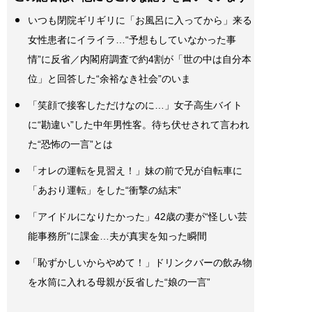
いつも閉院ギリギリに「お風呂に入ってから」来る
女性患者にイライラ…“予想もしていなかった事
情”に反省／内閣府調査で約4割が「世の中は自分本
位」と回答した“余裕なき社会”のいま
「笑顔で接客しただけなのに…」女子高生バイト
に“勘違い”した中年男性客。待ち伏せされて言われ
た“恐怖の一言”とは
「オレの運転を見習え！」妹の前で兄が自転車に
「あおり運転」をした“衝撃の結末”
「アイドルになりたかった」42歳の妻が“怪しい芸
能事務所”に課金…夫が真実を知った瞬間
「恥ずかしいからやめて！」ドリンクバーの飲み物
を水筒に入れる母親が反省した“娘の一言”