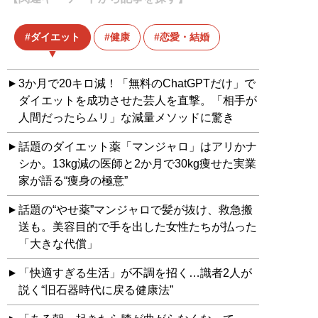
ダイエット
健康
恋愛・結婚
3か月で20キロ減！「無料のChatGPTだけ」で
ダイエットを成功させた芸人を直撃。「相手が
人間だったらムリ」な減量メソッドに驚き
話題のダイエット薬「マンジャロ」はアリかナ
シか。13kg減の医師と2か月で30kg痩せた実業
家が語る“痩身の極意”
話題の“やせ薬”マンジャロで髪が抜け、救急搬
送も。美容目的で手を出した女性たちが払った
「大きな代償」
「快適すぎる生活」が不調を招く…識者2人が
説く“旧石器時代に戻る健康法”