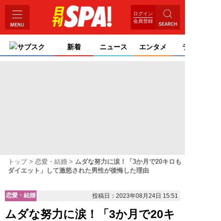
ログイン
会員登録
サブスク
新着
ニュース
エンタメ
ライフ
トップ
恋愛・結婚
ムダな努力に涙！「3か月で20キロも
ダイエット」して激怒された男性が後悔した理由
恋愛・結婚
投稿日：2023年08月24日 15:51
ムダな努力に涙！「3か月で20キ