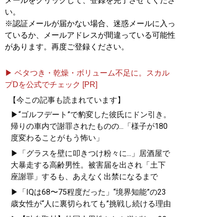
メールをクリックして、登録を完了させてくださ
い。
※認証メールが届かない場合、迷惑メールに入っ
ているか、メールアドレスが間違っている可能性
があります。再度ご登録ください。
▶ ベタつき・乾燥・ボリューム不足に。スカル
プDを公式でチェック [PR]
【今この記事も読まれています】
▶“ゴルフデート”で豹変した彼氏にドン引き。
帰りの車内で謝罪されたものの...「様子が180
度変わることがもう怖い」
▶「グラスを壁に叩きつけ粉々に...」居酒屋で
大暴走する高齢男性。被害届を出され「土下
座謝罪」するも、あえなく出禁になるまで
▶「IQは68〜75程度だった」“境界知能”の23
歳女性が“人に裏切られても”挑戦し続ける理由