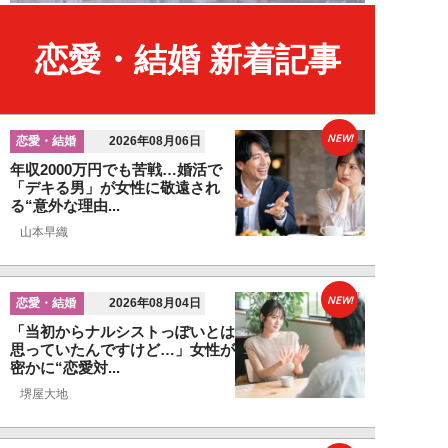
恋愛・結婚 新着記事
NEW!
恋愛・結婚
2026年08月06日
年収2000万円でも苦戦…婚活で
「デキる男」が女性に敬遠され
る“意外な理由...
山本早織
NEW!
恋愛・結婚
2026年08月04日
「当初からナルシストっぽいとは
思っていたんですけど…」女性が
密かに“恋愛対...
堺屋大地