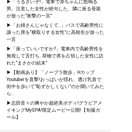
▶「うるさいぞ!」電車で赤ちゃんに怒鳴る
男。注意した女性が絶句した、隣に座る母親
が放った“衝撃の一言”
▶「お姉さんじゃなくて...」バスで高齢男性に
譲った席を“横取りする女性”に高校生が放った
一言
▶「座っていいですか?」電車内で高齢男性を
無視して舌打ち...荷物で席を占領した女性に訪
れた“まさかの結末”
▶【動画あり】「ノーブラ散歩」Hカップ
Youtuberを直撃!おっぱいが揺れ、透け乳首で
街中を歩いて“恥ずかしくない”のか聞いてみた
ら...
▶志田音々の爽やか超絶美ボディ!グラビアメ
イキングMySPA!限定ムービー公開!【旬撮ガ
ール】