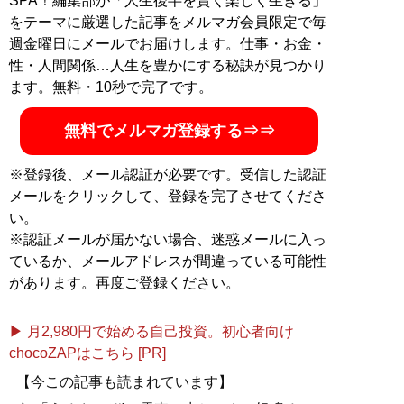
SPA！編集部が「人生後半を賢く楽しく生きる」
ブ「
いの得ちゃんねる
」にて日々、お得情報を配信中
をテーマに厳選した記事をメルマガ会員限定で毎
（Twitterアカウント:
@InoueJuniti
）
週金曜日にメールでお届けします。仕事・お金・
性・人間関係…人生を豊かにする秘訣が見つかり
ます。無料・10秒で完了です。
『
お得生活！ お金がな
くても人生100倍楽しめ
無料でメルマガ登録する⇒⇒
る！
』
※登録後、メール認証が必要です。受信した認証
節約こそ最高のエンター
メールをクリックして、登録を完了させてくださ
テインメントだ！
い。
※認証メールが届かない場合、迷惑メールに入っ
ているか、メールアドレスが間違っている可能性
があります。再度ご登録ください。
記事一覧へ
▶ 月2,980円で始める自己投資。初心者向け
chocoZAPはこちら [PR]
【今この記事も読まれています】