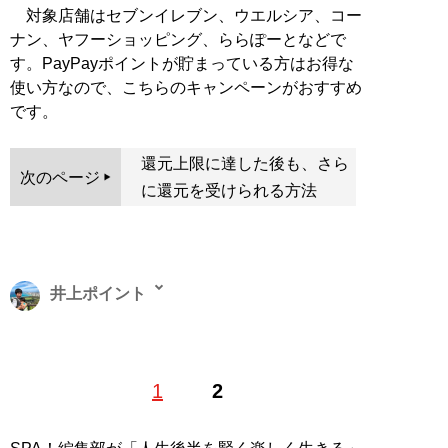
対象店舗はセブンイレブン、ウエルシア、コー
ナン、ヤフーショッピング、ららぽーとなどで
す。PayPayポイントが貯まっている方はお得な
使い方なので、こちらのキャンペーンがおすすめ
です。
還元上限に達した後も、さら
次のページ
に還元を受けられる方法
井上ポイント
1983年、東京都生まれ。早稲田大学教育学部卒。極度の
1
2
節約好きで、ポイントやキャンペーン情報に精通するお
笑い芸人。著書に『
お得生活！ お金がなくても人生100
倍楽しめる！
』。ブログ「
いの得ブログ
」、ユーチュー