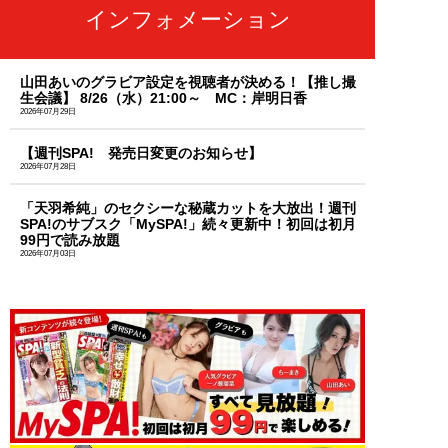
インフォメーション
山田あいのグラビア設定を視聴者が決める！【推し撮
生会議】 8/26（水）21:00～ MC：岸明日香
2026年07月29日
【週刊SPA! 発売日変更のお知らせ】
2026年07月28日
「天羽希純」のセクシーな秘蔵カットを大放出！週刊
SPA!のサブスク「MySPA!」続々更新中！初回は初月
99円で読み放題
2026年07月03日