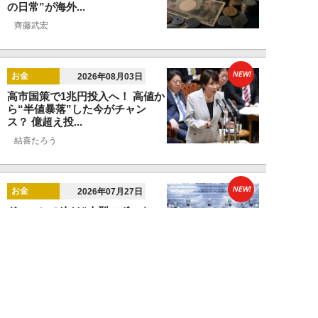
の日常”が海外...
齊藤武宏
NEW!
お金
2026年08月03日
高市国策で1兆円投入へ！ 高値か
ら“半値暴落”した今がチャン
ス？ 億超え投...
結喜たろう
NEW!
お金
2026年07月27日
ドローンの次は“人型ロボット
株”か。億超え投資家が先回りす
る「隠れ防衛銘柄...
結喜たろう
NEW!
お金
2026年07月27日