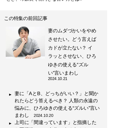
2ちゃんねる創設者・ひろゆ
き氏の新刊は“教育＆子育て
この特集の前回記事
論” ※本の著者印税は、児
童養護施設へのパソコン寄
妻のムダづかいをやめ
贈に充てられます。
させたい。どう言えば
カドが立たない？ イ
ラッとさせない、ひろ
記事一覧へ
ゆきの使える“ズル
い”言いまわし
2024.10.21
妻に「AとB、どっちがいい？」と聞か
れたらどう答えるべき？ 人類の永遠の
悩みに、ひろゆきの使える“ズルい”言い
まわし
2024.10.20
上司に「間違っています」と指摘した