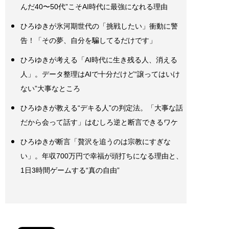
んだ40〜50代”こそAI時代に最強になれる理由
ひろゆきが氷河期世代の「挑戦したい」衝動に警
告！「その夢、自分を騙してるだけです」
ひろゆきが考える「AI時代に生き残る人、消える
人」。データ整理はAIで十分だけど“譲ってはいけ
ない”大事なところ
ひろゆきが教える“デキる人”の判定法。「大事な話
だから会って話す」はむしろ逆と断言できるワケ
ひろゆきが断言「贅沢を追うのは宗教にすぎな
い」。年収700万円で幸福が頭打ちになる理由と、
1日3時間ゲームする“真の自由”