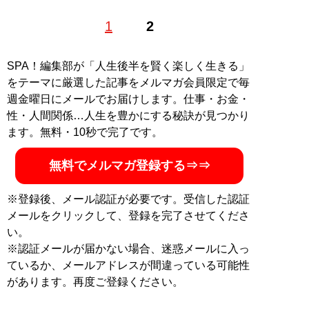
西村博之（にしむらひろゆき）1976年、神奈川県生ま
1
2
れ。東京都・赤羽に移り住み、中央大学に進学後、在学
中に米国・アーカンソー州に留学。1999年に開設した
「２ちゃんねる」、2005年に就任した「ニコニコ動画」
SPA！編集部が「人生後半を賢く楽しく生きる」
の元管理人。現在は英語圏最大の掲示板サイト
をテーマに厳選した記事をメルマガ会員限定で毎
「4chan」の管理人を務め、フランスに在住。たまに日
週金曜日にメールでお届けします。仕事・お金・
本にいる。週刊SPA!で10年以上連載を担当。新刊『
賢い
性・人間関係…人生を豊かにする秘訣が見つかり
人が自然とやっている ズルい言いまわし
』
ます。無料・10秒で完了です。
『
賢い人が自然とやって
無料でメルマガ登録する⇒⇒
いる ズルい言いまわ
し
』
※登録後、メール認証が必要です。受信した認証
メールをクリックして、登録を完了させてくださ
仕事やプライベートで言
い。
葉に困ったとき…ひろゆ
※認証メールが届かない場合、迷惑メールに入っ
きなら、こう言う！
ているか、メールアドレスが間違っている可能性
50のシチュエーション別
があります。再度ご登録ください。
に超具体的な「言い換え
術」を伝授。