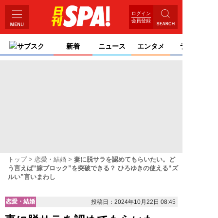
ログイン
会員登録
サブスク
新着
ニュース
エンタメ
ライフ
トップ
恋愛・結婚
妻に脱サラを認めてもらいたい。ど
う言えば“嫁ブロック”を突破できる？ ひろゆきの使える“ズ
ルい”言いまわし
恋愛・結婚
投稿日：2024年10月22日 08:45