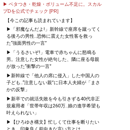
▶ ベタつき・乾燥・ボリューム不足に。スカル
プDを公式でチェック [PR]
【今この記事も読まれています】
▶「邪魔なんだよ!」新幹線で座席を蹴ってく
『
ざんねんなインターネッ
る後ろの男性...恐怖に震えた女性客を救っ
ト
』
た“強面男性の一言”
日本のインターネット上で
▶「うるさいぞ!」電車で赤ちゃんに怒鳴る
起こる様々な炎上事件や犯
男。注意した女性が絶句した、隣に座る母親
罪行為をどう見てきたの
が放った“衝撃の一言”
か？ 満を持して出す、本
▶新幹線で「他人の席に侵入」した中国人の
気の「インターネット批評
子ども...“注意しない親”に日本人夫婦が「まさ
本」！
かの反撃」
▶新卒での就活失敗を今も引きずる40代非正
規雇用者「世帯年収は260万...娘の進学希望も
叶えられない」
『
僕が親ならこう育てる
▶【ひろゆき構文】忙しくて仕事を断りたい
ね
』
とき、印象良く前向きな言い方とは...