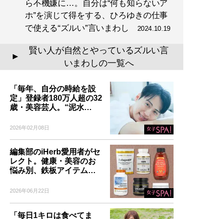
ら不機嫌に…。自分は“何も知らないア
ホ”を演じて得をする、ひろゆきの仕事
で使える“ズルい”言いまわし
2024.10.19
賢い人が自然とやっているズルい言
▲
いまわしの一覧へ
「毎年、自分の時給を設
定」登録者180万人超の32
歳・美容芸人。“泥水…
2026年02月08日
編集部のiHerb愛用者がセ
レクト。健康・美容のお
悩み別、鉄板アイテム…
2026年06月22日
「毎日1キロは食べてま