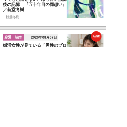
後の記憶 『五十年目の両想い』
／新堂冬樹
新堂冬樹
NEW!
恋愛・結婚
2026年08月07日
婚活女性が見ている「男性のプロ
フィール写真」の“5つのポイン
ト”…会う前か...
関口美奈子
NEW!
恋愛・結婚
2026年08月06日
年収2000万円でも苦戦…婚活で
「デキる男」が女性に敬遠され
る“意外な理由...
山本早織