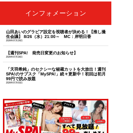
インフォメーション
山田あいのグラビア設定を視聴者が決める！【推し撮
生会議】 8/26（水）21:00～ MC：岸明日香
2026年07月29日
【週刊SPA! 発売日変更のお知らせ】
2026年07月28日
「天羽希純」のセクシーな秘蔵カットを大放出！週刊
SPA!のサブスク「MySPA!」続々更新中！初回は初月
99円で読み放題
2026年07月03日