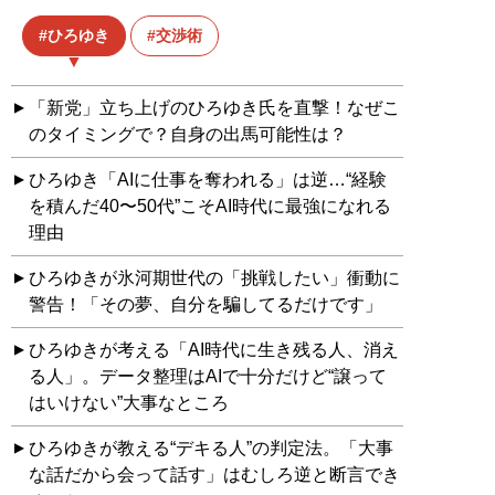
ひろゆき
交渉術
「新党」立ち上げのひろゆき氏を直撃！なぜこ
のタイミングで？自身の出馬可能性は？
ひろゆき「AIに仕事を奪われる」は逆…“経験
を積んだ40〜50代”こそAI時代に最強になれる
理由
ひろゆきが氷河期世代の「挑戦したい」衝動に
警告！「その夢、自分を騙してるだけです」
ひろゆきが考える「AI時代に生き残る人、消え
る人」。データ整理はAIで十分だけど“譲って
はいけない”大事なところ
ひろゆきが教える“デキる人”の判定法。「大事
な話だから会って話す」はむしろ逆と断言でき