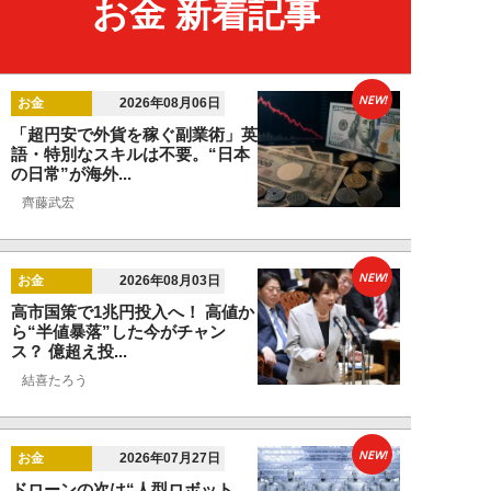
お金 新着記事
NEW!
お金
2026年08月06日
「超円安で外貨を稼ぐ副業術」英
語・特別なスキルは不要。“日本
の日常”が海外...
齊藤武宏
NEW!
お金
2026年08月03日
高市国策で1兆円投入へ！ 高値か
ら“半値暴落”した今がチャン
ス？ 億超え投...
結喜たろう
NEW!
お金
2026年07月27日
ドローンの次は“人型ロボット