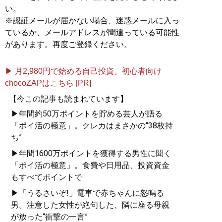
テインメントだ！
い。
※認証メールが届かない場合、迷惑メールに入っ
ているか、メールアドレスが間違っている可能性
があります。再度ご登録ください。
記事一覧へ
▶ 月2,980円で始める自己投資。初心者向け
chocoZAPはこちら [PR]
【今この記事も読まれています】
▶年間約50万ポイントを貯める芸人が語る
「ポイ活の極意」。クレカはまさかの“38枚持
ち”
▶年間1600万ポイントを獲得する男性に聞く
「ポイ活の極意」。食費や日用品、投資資金
もすべてポイントで
▶「うるさいぞ!」電車で赤ちゃんに怒鳴る
男。注意した女性が絶句した、隣に座る母親
が放った“衝撃の一言”