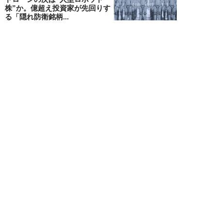
株”か。億超え投資家が先回りす
る「隠れ防衛銘柄...
結喜たろう
NEW!
お金
2026年07月27日
父の遺産5000万円で兄弟が絶縁
「長男だから」「介護したのは
私」家族が“争...
渡辺智
NEW!
お金
2026年07月22日
元銀行員が明かす「お金持ちほど
やらないこと」本当に豊かな人に
は“共通点”が...
渡辺智