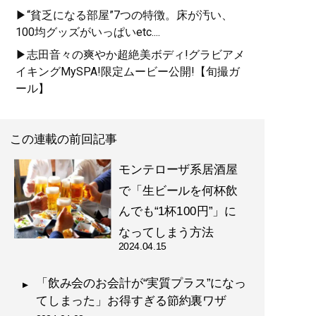
▶“貧乏になる部屋”7つの特徴。床が汚い、
100均グッズがいっぱいetc....
▶志田音々の爽やか超絶美ボディ!グラビアメ
イキングMySPA!限定ムービー公開!【旬撮ガ
ール】
この連載の前回記事
モンテローザ系居酒屋
で「生ビールを何杯飲
んでも“1杯100円”」に
なってしまう方法
2024.04.15
「飲み会のお会計が“実質プラス”になっ
てしまった」お得すぎる節約裏ワザ