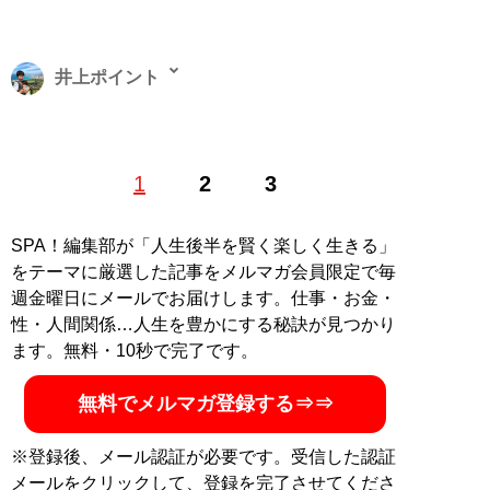
井上ポイント
1983年、東京都生まれ。早稲田大学教育学部卒。極度の
1
2
3
節約好きで、ポイントやキャンペーン情報に精通するお
笑い芸人。著書に『
お得生活！ お金がなくても人生100
倍楽しめる！
』。ブログ「
いの得ブログ
」、ユーチュー
SPA！編集部が「人生後半を賢く楽しく生きる」
ブ「
いの得ちゃんねる
」にて日々、お得情報を配信中
をテーマに厳選した記事をメルマガ会員限定で毎
（Twitterアカウント:
@InoueJuniti
）
週金曜日にメールでお届けします。仕事・お金・
性・人間関係…人生を豊かにする秘訣が見つかり
ます。無料・10秒で完了です。
『
お得生活！ お金がな
くても人生100倍楽しめ
無料でメルマガ登録する⇒⇒
る！
』
※登録後、メール認証が必要です。受信した認証
節約こそ最高のエンター
メールをクリックして、登録を完了させてくださ