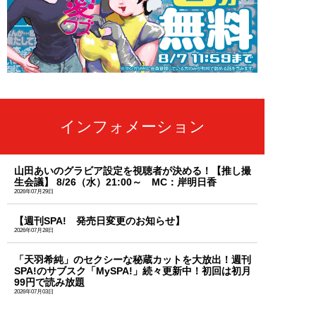
インフォメーション
山田あいのグラビア設定を視聴者が決める！【推し撮
生会議】 8/26（水）21:00～ MC：岸明日香
2026年07月29日
【週刊SPA! 発売日変更のお知らせ】
2026年07月28日
「天羽希純」のセクシーな秘蔵カットを大放出！週刊
SPA!のサブスク「MySPA!」続々更新中！初回は初月
99円で読み放題
2026年07月03日