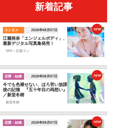
新着記事
NEW!
エンタメ
2026年08月07日
江籠裕奈「エンジェルボディ」、
最新デジタル写真集発売！
SPA！広報マン
NEW!
恋愛・結婚
2026年08月07日
今でも色褪せない、ほろ苦い放課
後の記憶 『五十年目の両想い』
／新堂冬樹
新堂冬樹
NEW!
恋愛・結婚
2026年08月07日