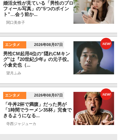
婚活女性が見ている「男性のプロ
フィール写真」の“5つのポイン
ト”…会う前か...
関口美奈子
NEW!
エンタメ
2026年08月07日
男性CM起用4位の“隠れCMキン
グ”は『20世紀少年』の元子役。
小倉史也（...
望月ふみ
NEW!
エンタメ
2026年08月07日
「牛丼2杯で満腹」だった男が
「1時間でラーメン35杯」完食で
きるようになる...
寺西ジャジューカ