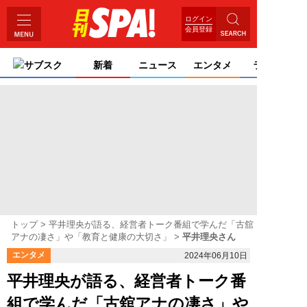
ログイン
会員登録
サブスク
新着
ニュース
エンタメ
ライフ
トップ
平井理央が語る、経営者トーク番組で学んだ「古舘
アナの凄さ」や「教育と健康の大切さ」
平井理央さん
エンタメ
2024年06月10日
平井理央が語る、経営者トーク番
組で学んだ「古舘アナの凄さ」や