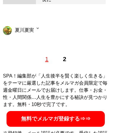
夏川夏実
ワクワクを求めて全国徘徊中。幽霊と宇宙人の存在に怯
1
2
えながらも、都市伝説には興味津々。さまざまな分野を
取材したいと考え、常にネタを探し続けるフリーライタ
ー。Xアカウント：
@natukawanatumi5
SPA！編集部が「人生後半を賢く楽しく生きる」
をテーマに厳選した記事をメルマガ会員限定で毎
記事一覧へ
週金曜日にメールでお届けします。仕事・お金・
性・人間関係…人生を豊かにする秘訣が見つかり
ます。無料・10秒で完了です。
無料でメルマガ登録する⇒⇒