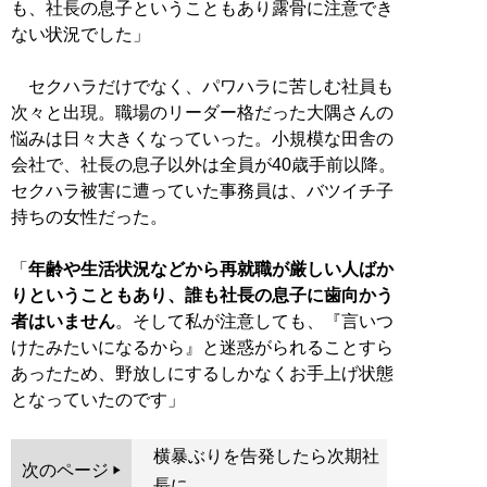
も、社長の息子ということもあり露骨に注意でき
ない状況でした」
セクハラだけでなく、パワハラに苦しむ社員も
次々と出現。職場のリーダー格だった大隅さんの
悩みは日々大きくなっていった。小規模な田舎の
会社で、社長の息子以外は全員が40歳手前以降。
セクハラ被害に遭っていた事務員は、バツイチ子
持ちの女性だった。
「
年齢や生活状況などから再就職が厳しい人ばか
りということもあり、誰も社長の息子に歯向かう
者はいません
。そして私が注意しても、『言いつ
けたみたいになるから』と迷惑がられることすら
あったため、野放しにするしかなくお手上げ状態
となっていたのです」
横暴ぶりを告発したら次期社
次のページ
長に