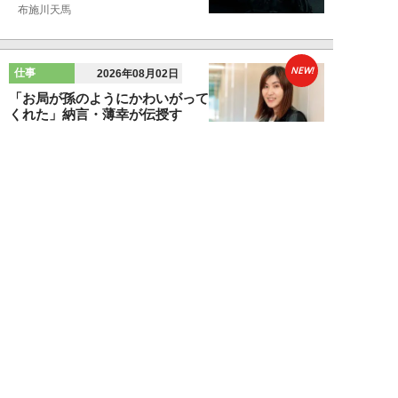
布施川天馬
NEW!
仕事
2026年08月02日
「お局が孫のようにかわいがって
くれた」納言・薄幸が伝授す
る“職場の厄介者を...
週刊SPA！編集部
NEW!
仕事
2026年08月01日
「あの人がいるだけで精神的にな
ぜか削られる…」職場の“毒社
員”は追い出して...
週刊SPA！編集部
NEW!
仕事
2026年07月31日
「なぜ私が尻ぬぐいで疲弊しなき