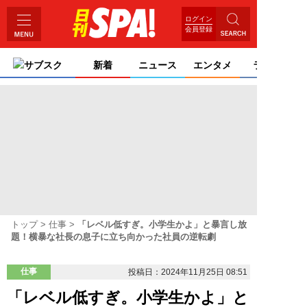
ログイン
会員登録
サブスク
新着
ニュース
エンタメ
ライフ
トップ
仕事
「レベル低すぎ。小学生かよ」と暴言し放
題！横暴な社長の息子に立ち向かった社員の逆転劇
仕事
投稿日：2024年11月25日 08:51
「レベル低すぎ。小学生かよ」と