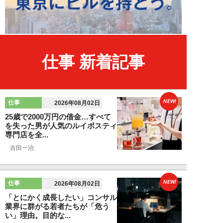
仕事 新着記事
NEW!
仕事
2026年08月02日
25歳で2000万円の借金…すべて
を失った男が人気のルイボスティ
専門店を全...
吉田一治
NEW!
仕事
2026年08月02日
「とにかく成長したい」コンサル
業界に群がる若者たちが「危う
い」理由。目的な...