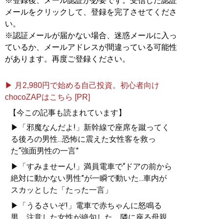
※登録後、メール認証が必要です。受信した認証
メールをクリックして、登録を完了させてくださ
い。
※認証メールが届かない場合、迷惑メールに入っ
ているか、メールアドレスが間違っている可能性
があります。再度ご登録ください。
▶ 月2,980円で始める自己投資。初心者向け
chocoZAPはこちら [PR]
【今この記事も読まれています】
▶「邪魔なんだよ!」新幹線で座席を蹴ってく
る後ろの男性...恐怖に震えた女性客を救っ
た“強面男性の一言”
▶「すみませーん!」満員電車で“ドアの前から
絶対に動かない男性”が一瞬で動いた...車内が
スカッとした「たった一言」
▶「うるさいぞ!」電車で赤ちゃんに怒鳴る
男。注意した女性が絶句した、隣に座る母親