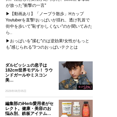
が放った“衝撃の一言”
▶【動画あり】「ノーブラ散歩」Hカップ
Youtuberを直撃!おっぱいが揺れ、透け乳首で
街中を歩いて“恥ずかしくない”のか聞いてみた
ら...
▶おっぱいを“揉む”のは逆効果!女性がもっと
も“感じられる”3つのおっぱいテクとは
ダルビッシュの息子は
182cm世界モデル！ ラウ
ンドガールやミスコン
美…
2026年08月05日
編集部のiHerb愛用者がセ
レクト。健康・美容のお
悩み別、鉄板アイテム…