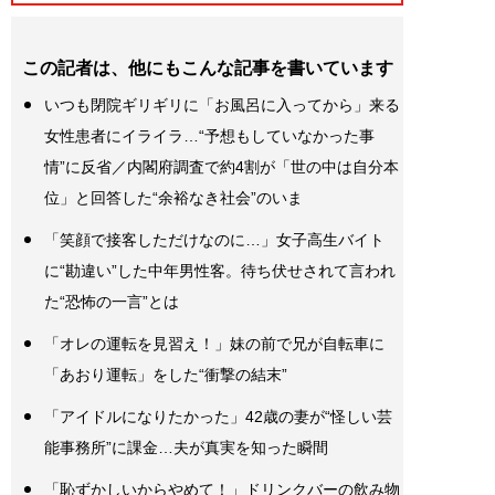
この記者は、他にもこんな記事を書いています
いつも閉院ギリギリに「お風呂に入ってから」来る
女性患者にイライラ…“予想もしていなかった事
情”に反省／内閣府調査で約4割が「世の中は自分本
位」と回答した“余裕なき社会”のいま
「笑顔で接客しただけなのに…」女子高生バイト
に“勘違い”した中年男性客。待ち伏せされて言われ
た“恐怖の一言”とは
「オレの運転を見習え！」妹の前で兄が自転車に
「あおり運転」をした“衝撃の結末”
「アイドルになりたかった」42歳の妻が“怪しい芸
能事務所”に課金…夫が真実を知った瞬間
「恥ずかしいからやめて！」ドリンクバーの飲み物