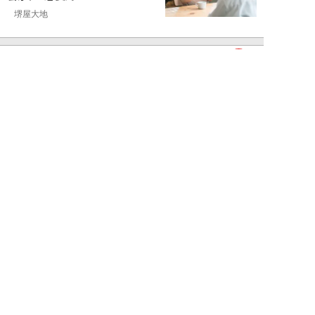
堺屋大地
NEW!
恋愛・結婚
2026年08月02日
「ダサい中年男性」に共通す
る“時代遅れのファッション”と
は。100万円の「...
堺屋大地
NEW!
恋愛・結婚
2026年08月01日
食事デート中、実は女性から「幻
滅されている」40・50代男性の
特徴5つ。「...
堺屋大地
NEW!
恋愛・結婚
2026年08月01日
“男性が好きそうな水着”で海に