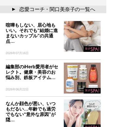
恋愛コーチ・関口美奈子の一覧へ
▲
喧嘩もしない、居心地も
いい。それでも“結婚に進
まないカップル”の共通
点…
2026年07月16日
編集部のiHerb愛用者がセ
レクト。健康・美容のお
悩み別、鉄板アイテム…
2026年06月22日
なんか顔色が悪い、いつ
もだるい…年齢でも過労
でもない“意外な原因”が
隠…