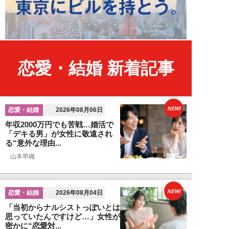
恋愛・結婚 新着記事
NEW!
恋愛・結婚
2026年08月06日
年収2000万円でも苦戦…婚活で
「デキる男」が女性に敬遠され
る“意外な理由...
山本早織
NEW!
恋愛・結婚
2026年08月04日
「当初からナルシストっぽいとは
思っていたんですけど…」女性が
密かに“恋愛対...