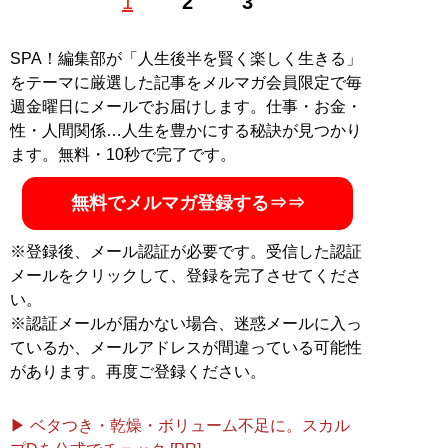
1
2
3
ンズ化粧品「ISIKI」開発ディレクター。オフィシャルサ
イト「
sekiguchiminako.com
」。YouTubeチャンネル
「
みなこの圧倒的モテ男TV
」は開設1年半で総再生数が
SPA！編集部が「人生後半を賢く楽しく生きる」
5000万回を突破（Xアカウント:
@sekiguchiminako
）
をテーマに厳選した記事をメルマガ会員限定で毎
週金曜日にメールでお届けします。仕事・お金・
『
気遣いを恋と勘違いす
性・人間関係…人生を豊かにする秘訣が見つかり
る男、優しさを愛と勘違
ます。無料・10秒で完了です。
いする女 相手の本性を
見抜き、最高のベストパ
無料でメルマガ登録する⇒⇒
ートナーを見つける男と
女の心理ルール
』
※登録後、メール認証が必要です。受信した認証
メールをクリックして、登録を完了させてくださ
「本当に自分に合うベス
い。
トパートナー」を見抜く
※認証メールが届かない場合、迷惑メールに入っ
全技術！
ているか、メールアドレスが間違っている可能性
があります。再度ご登録ください。
▶ ベタつき・乾燥・ボリューム不足に。スカル