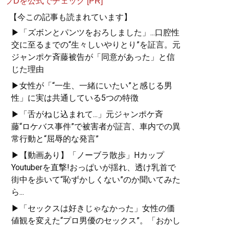
プDを公式でチェック [PR]
『
「最初の男」になりた
がる男、「最後の女」に
【今この記事も読まれています】
なりたがる女 夜の世界
▶「ズボンとパンツをおろしました」...口腔性
で学ぶ男と女の新・心理
交に至るまでの“生々しいやりとり”を証言。元
大全
』
ジャンポケ斉藤被告が「同意があった」と信
じた理由
男の浮気は副業、女の浮
気は転職活動？
▶女性が「“一生、一緒にいたい”と感じる男
性」に実は共通している5つの特徴
▶「舌がねじ込まれて...」元ジャンポケ斉
藤“ロケバス事件”で被害者が証言、車内での異
常行動と“屈辱的な発言”
記事一覧へ
▶【動画あり】「ノーブラ散歩」Hカップ
Youtuberを直撃!おっぱいが揺れ、透け乳首で
街中を歩いて“恥ずかしくない”のか聞いてみた
ら...
▶「セックスは好きじゃなかった」女性の価
値観を変えた“プロ男優のセックス”。「おかし