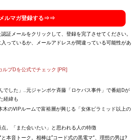
:
@sekiguchiminako
）
メルマガ登録する⇒⇒
勘違いする男、優しさを愛と勘違いする女 相手の本性を見抜
た認証メールをクリックして、登録を完了させてください。
トパートナーを見つける男と女の心理ルール
』
に入っているか、メールアドレスが間違っている可能性があ
合うベストパートナー」を見抜く全技術！
プDを公式でチェック [PR]
んでした」...元ジャンポケ斉藤「ロケバス事件」で番組Dが
た経緯も
六本木のVIPルームで富裕層が興じる「女体ピラミッド以上の
になりたがる男、「最後の女」になりたがる女 夜の世界で学
共通点。「また会いたい」と思われる人の特徴
心理大全
』
”と本音トーク。相棒は“コード式の黒電マ”、理想の男は?