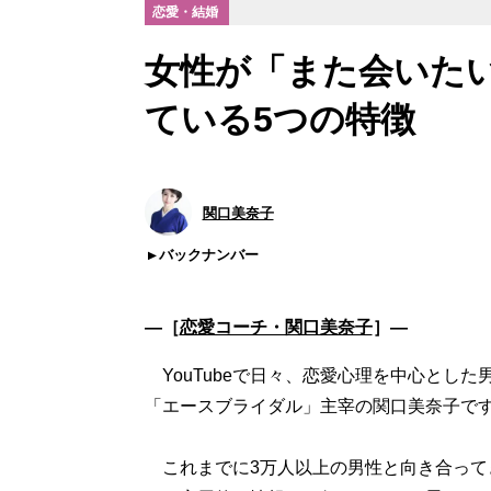
恋愛・結婚
女性が「また会いた
ている5つの特徴
関口美奈子
バックナンバー
―［
恋愛コーチ・関口美奈子
］―
YouTubeで日々、恋愛心理を中心とし
「エースブライダル」主宰の関口美奈子で
これまでに3万人以上の男性と向き合って