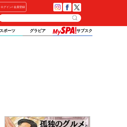
ログイン
会員登録
スポーツ
グラビア
サブスク