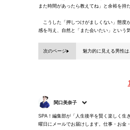
また時間があったら教えてね」と余裕を持
こうした「押しつけがましくない」態度が
感を与え、自然と「また会いたい」という
次のページ
魅力的に見える男性は
関口美奈子
恋愛コーチ。結婚相談所「
SPA！編集部が「人生後半を賢く楽しく生
エースブライダ
シャルサイト「
曜日にメールでお届けします。仕事・お金
sekiguchiminako.com
」。Y