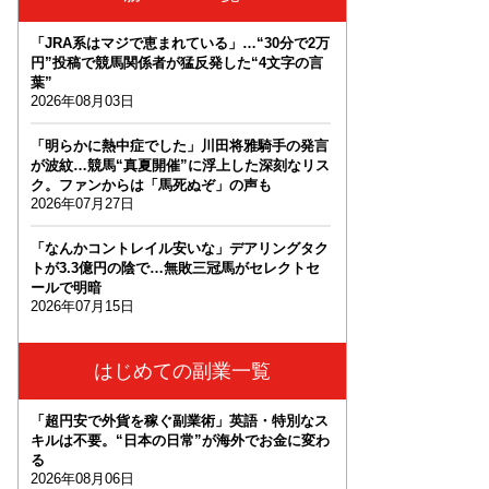
「JRA系はマジで恵まれている」…“30分で2万
円”投稿で競馬関係者が猛反発した“4文字の言
葉”
2026年08月03日
「明らかに熱中症でした」川田将雅騎手の発言
が波紋…競馬“真夏開催”に浮上した深刻なリス
ク。ファンからは「馬死ぬぞ」の声も
2026年07月27日
「なんかコントレイル安いな」デアリングタク
トが3.3億円の陰で…無敗三冠馬がセレクトセ
ールで明暗
2026年07月15日
はじめての副業一覧
「超円安で外貨を稼ぐ副業術」英語・特別なス
キルは不要。“日本の日常”が海外でお金に変わ
る
2026年08月06日