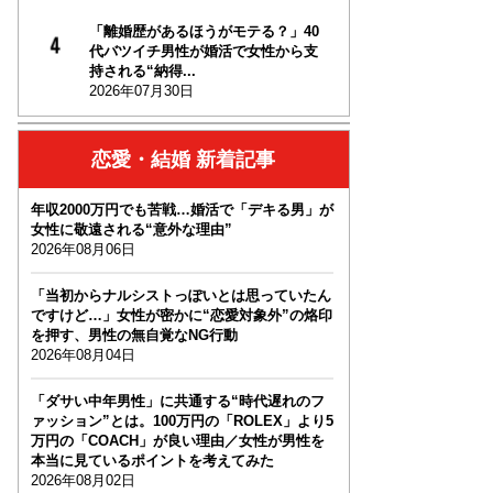
「離婚歴があるほうがモテる？」40
代バツイチ男性が婚活で女性から支
持される“納得...
2026年07月30日
恋愛・結婚 新着記事
年収2000万円でも苦戦…婚活で「デキる男」が
女性に敬遠される“意外な理由”
2026年08月06日
「当初からナルシストっぽいとは思っていたん
ですけど…」女性が密かに“恋愛対象外”の烙印
を押す、男性の無自覚なNG行動
2026年08月04日
「ダサい中年男性」に共通する“時代遅れのフ
ァッション”とは。100万円の「ROLEX」より5
万円の「COACH」が良い理由／女性が男性を
本当に見ているポイントを考えてみた
2026年08月02日