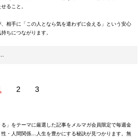
たせること。
、相手に「この人となら気を遣わずに会える」という安心
気持ちにつながります。
…
1
2
3
きる」をテーマに厳選した記事をメルマガ会員限定で毎週金
ル
」主宰。メンズ化粧品「ISIKI」開発ディレクター。オフィ
・性・人間関係…人生を豊かにする秘訣が見つかります。無
ouTubeチャンネル「
みなこの圧倒的モテ男TV
」は開設1年半