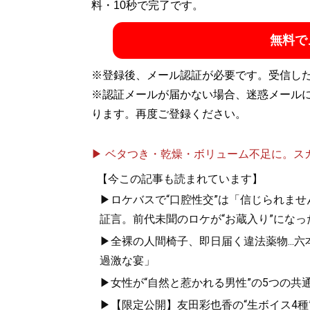
で総再生数が5000万回を突破（Xアカウント
料・10秒で完了です。
無料で
『
気遣いを恋と
※登録後、メール認証が必要です。受信し
き、最高のベス
※認証メールが届かない場合、迷惑メール
ります。再度ご登録ください。
「本当に自分に
▶ ベタつき・乾燥・ボリューム不足に。スカル
【今この記事も読まれています】
▶ロケバスで“口腔性交”は「信じられませ
証言。前代未聞のロケが“お蔵入り”になっ
▶全裸の人間椅子、即日届く違法薬物...
過激な宴」
『
「最初の男」
▶女性が“自然と惹かれる男性”の5つの
ぶ男と女の新・
▶【限定公開】友田彩也香の“生ボイス4種