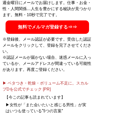
週金曜日にメールでお届けします。仕事・お金・
『
気遣いを恋と勘違いす
性・人間関係…人生を豊かにする秘訣が見つかり
る男、優しさを愛と勘違
ます。無料・10秒で完了です。
いする女 相手の本性を
見抜き、最高のベストパ
無料でメルマガ登録する⇒⇒
ートナーを見つける男と
女の心理ルール
』
※登録後、メール認証が必要です。受信した認証
メールをクリックして、登録を完了させてくださ
「本当に自分に合うベス
い。
トパートナー」を見抜く
※認証メールが届かない場合、迷惑メールに入っ
全技術！
ているか、メールアドレスが間違っている可能性
があります。再度ご登録ください。
▶ ベタつき・乾燥・ボリューム不足に。スカル
プDを公式でチェック [PR]
『
「最初の男」になりた
がる男、「最後の女」に
【今この記事も読まれています】
なりたがる女 夜の世界
▶女性が「また会いたいと感じる男性」が実
で学ぶ男と女の新・心理
はいつも使っている“5つの言葉”