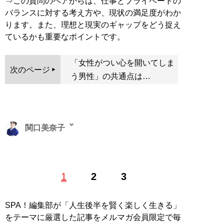
⇒この質問のペアからは、仕事とプライベートの
バランスに対する考え方や、現状の満足度がわか
ります。また、理想と現実のギャップをどう捉え
ているかも重要なポイントです。
「女性がつい心を開いてしま
次のページ
う男性」の共通点は…
関口美奈子
恋愛コーチ。結婚相談所「
エースブライダル
」主宰。メ
1
2
3
ンズ化粧品「ISIKI」開発ディレクター。オフィシャルサ
イト「
sekiguchiminako.com
」。YouTubeチャンネル
「
みなこの圧倒的モテ男TV
」は開設1年半で総再生数が
SPA！編集部が「人生後半を賢く楽しく生きる」
5000万回を突破（Xアカウント:
@sekiguchiminako
）
をテーマに厳選した記事をメルマガ会員限定で毎