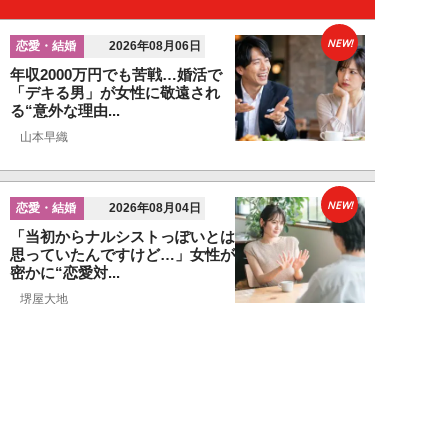
NEW!
恋愛・結婚
2026年08月06日
年収2000万円でも苦戦…婚活で
「デキる男」が女性に敬遠され
る“意外な理由...
山本早織
NEW!
恋愛・結婚
2026年08月04日
「当初からナルシストっぽいとは
思っていたんですけど…」女性が
密かに“恋愛対...
堺屋大地
NEW!
恋愛・結婚
2026年08月02日
「ダサい中年男性」に共通す
る“時代遅れのファッション”と
は。100万円の「...