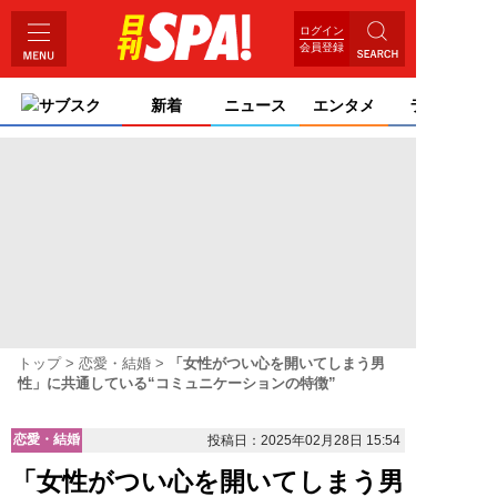
ログイン
会員登録
サブスク
新着
ニュース
エンタメ
ライフ
トップ
恋愛・結婚
「女性がつい心を開いてしまう男
性」に共通している“コミュニケーションの特徴”
恋愛・結婚
投稿日：2025年02月28日 15:54
「女性がつい心を開いてしまう男