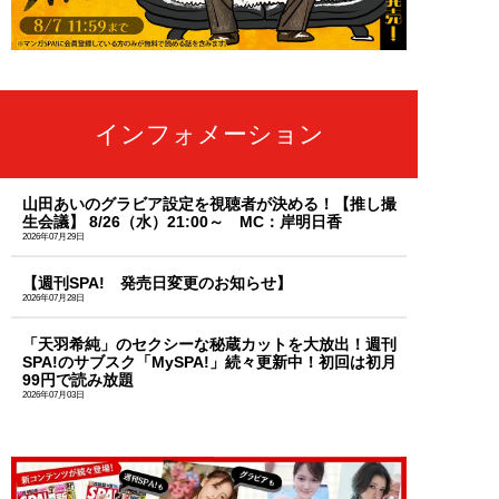
インフォメーション
山田あいのグラビア設定を視聴者が決める！【推し撮
生会議】 8/26（水）21:00～ MC：岸明日香
2026年07月29日
【週刊SPA! 発売日変更のお知らせ】
2026年07月28日
「天羽希純」のセクシーな秘蔵カットを大放出！週刊
SPA!のサブスク「MySPA!」続々更新中！初回は初月
99円で読み放題
2026年07月03日