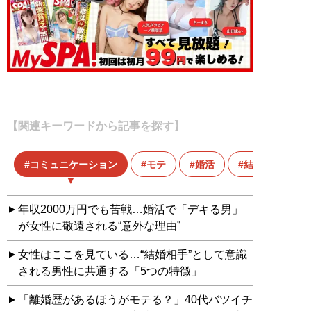
【関連キーワードから記事を探す】
コミュニケーション
モテ
婚活
結婚
年収2000万円でも苦戦…婚活で「デキる男」
が女性に敬遠される“意外な理由”
女性はここを見ている…“結婚相手”として意識
される男性に共通する「5つの特徴」
「離婚歴があるほうがモテる？」40代バツイチ