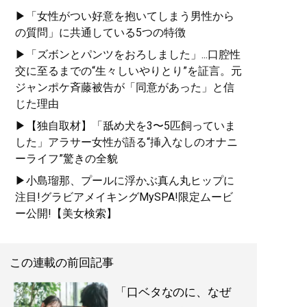
大全
』
▶「女性がつい好意を抱いてしまう男性から
の質問」に共通している5つの特徴
男の浮気は副業、女の浮
気は転職活動？
▶「ズボンとパンツをおろしました」...口腔性
交に至るまでの“生々しいやりとり”を証言。元
ジャンポケ斉藤被告が「同意があった」と信
じた理由
記事一覧へ
▶【独自取材】「舐め犬を3〜5匹飼っていま
した」アラサー女性が語る“挿入なしのオナニ
ーライフ”驚きの全貌
▶小島瑠那、プールに浮かぶ真ん丸ヒップに
注目!グラビアメイキングMySPA!限定ムービ
ー公開!【美女検索】
この連載の前回記事
「口ベタなのに、なぜ