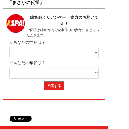
「まさかの反撃」