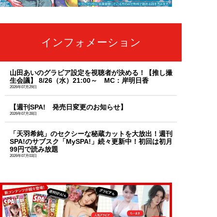
インフォメーション
山田あいのグラビア設定を視聴者が決める！【推し撮
生会議】 8/26（水）21:00～ MC：岸明日香
2026年07月29日
【週刊SPA! 発売日変更のお知らせ】
2026年07月28日
「天羽希純」のセクシーな秘蔵カットを大放出！週刊
SPA!のサブスク「MySPA!」続々更新中！初回は初月
99円で読み放題
2026年07月03日