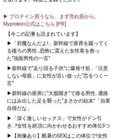
▶ プロテイン買うなら、まず売れ筋から。
Myprotein公式はこちら [PR]
【今この記事も読まれています】
▶「邪魔なんだよ!」新幹線で座席を蹴ってく
る後ろの男性...恐怖に震えた女性客を救っ
た“強面男性の一言”
▶新幹線で“走り回る子供”に爆発寸前...「注意
しない母親」に女性が言い放った“芯をつく一
言”
▶新幹線の座席に“大股開き”で座る男性...通路
にはみ出した足を襲った“まさかの結末”「自業
自得だな」
▶「深く激しいセックス」で女性がドン引
き...?女性を絶頂に向かわせるおすすめ体位3つ
▶【画像あり】酷暑のSEXはこの体位で!女性