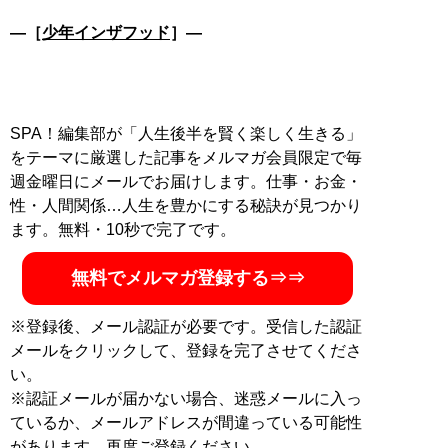
―［
少年インザフッド
］―
SPA！編集部が「人生後半を賢く楽しく生きる」
をテーマに厳選した記事をメルマガ会員限定で毎
週金曜日にメールでお届けします。仕事・お金・
性・人間関係…人生を豊かにする秘訣が見つかり
ます。無料・10秒で完了です。
無料でメルマガ登録する⇒⇒
※登録後、メール認証が必要です。受信した認証
メールをクリックして、登録を完了させてくださ
い。
※認証メールが届かない場合、迷惑メールに入っ
ているか、メールアドレスが間違っている可能性
があります。再度ご登録ください。