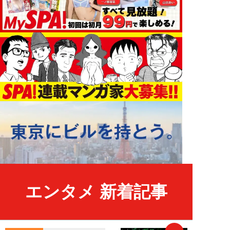
エンタメ 新着記事