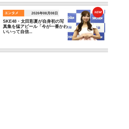
NEW!
エンタメ
2026年08月08日
SKE48・太田彩夏が自身初の写
真集を猛アピール「今が一番かわ
いいって自信...
NEW!
エンタメ
2026年08月08日
「“隠れCMキング”と呼ばれるの
は…」男性CM起用4位・小倉史
也（29）が...
望月ふみ
新着記事をもっと見る