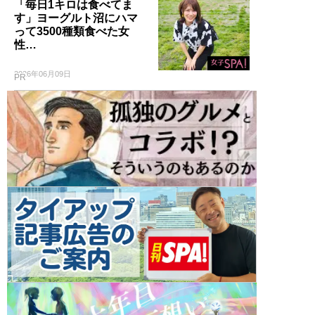
「毎日1キロは食べてま
す」ヨーグルト沼にハマ
って3500種類食べた女
性…
2026年06月09日
PR