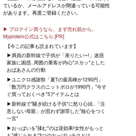
ているか、メールアドレスが間違っている可能性
があります。再度ご登録ください。
▶ プロテイン買うなら、まず売れ筋から。
Myprotein公式はこちら [PR]
【今この記事も読まれています】
▶満員の新幹線で子供が「座りたい~!」迷惑
家族に困惑...周囲の乗客が内心“スカッ”とした
おばあさんの行動
▶ユニクロ感謝祭「夏Tの最高峰が1290円」
「数万円クラスのニットポロが1990円」“今す
ぐ買っておくべき”5アイテムとは
▶新幹線で“騒ぎ続ける子供”に怒り心頭...「注
意しない母親」が思わず謝罪した“核心をつく
一言”
▶おっぱいを“揉む”のは逆効果!女性がもっと
も“感じられる”3つのおっぱいテクとは