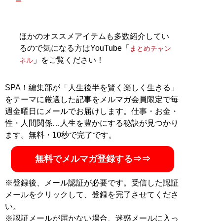
な事業を運営。ユーチューブ「
まとめチャンネル
」など
でオシャレ初心者にもわかりやすいファッション情報を
配信中！
ほかのオススメアイテムも多数紹介してい
るので気になる方はYouTube「
まとめチャン
記事一覧へ
」をご覧ください！
ネル
SPA！編集部が「人生後半を賢く楽しく生きる」
をテーマに厳選した記事をメルマガ会員限定で毎
週金曜日にメールでお届けします。仕事・お金・
性・人間関係…人生を豊かにする秘訣が見つかり
ます。無料・10秒で完了です。
無料でメルマガ登録する⇒⇒
※登録後、メール認証が必要です。受信した認証
メールをクリックして、登録を完了させてくださ
い。
※認証メールが届かない場合、迷惑メールに入っ