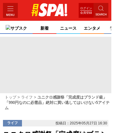
ログイン
会員登録
サブスク
新着
ニュース
エンタメ
ライフ
トップ
ライフ
ユニクロ感謝祭「完成度はブランド級」
「990円なのに必需品」絶対に買い逃してはいけない5アイテ
ム
ライフ
投稿日：2025年05月27日 16:30