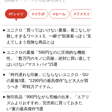
【関連キーワードから記事を探す】
Tシャツ
コラボ
セール
ファストファッション
ユニクロ「買ってはいけない夏服」着こなしが
難しすぎるワースト3。一瞬で“部屋着っぽく”見
えてしまう危険な商品とは
ユニクロの夏服「590円なのに圧倒的な機能
性」「数万円のモノに匹敵」絶対に買い逃して
はいけない“マストバイ”15選
「時代遅れな印象」にならないユニクロ・GU
の夏服3選。“1290円の最高傑作”など大人が買
うべき「即戦力アイテム」
無印良品「990円ながら究極の出来」「エアリ
ズムよりおすすめ」完売前に買っておきた
い“夏の最高傑作”5選