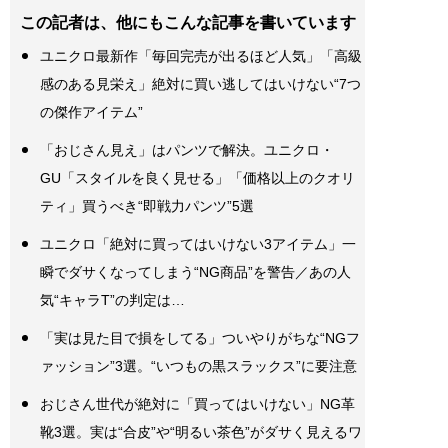
この記者は、他にもこんな記事を書いています
ユニクロ最新作「毎回完売が出るほど人気」「高級
感のある見栄え」絶対に買い逃してはいけない“7つ
の傑作アイテム”
「おじさん見え」はパンツで解決。ユニクロ・
GU「スタイルを良く見せる」「価格以上のクオリ
ティ」買うべき“即戦力パンツ”5選
ユニクロ「絶対に買ってはいけない3アイテム」一
瞬でダサくなってしまう“NG商品”を警告／あの人
気“キャラT”の判定は…
「実は見た目で損をしてる」ついやりがちな“NGフ
ァッション”3選。“いつもの黒スラックス”に要注意
おじさん世代が絶対に「買ってはいけない」NG革
靴3選。実は“合皮”や“明るい茶色”がダサく見えるワ