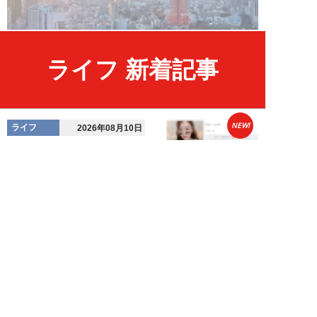
ライフ 新着記事
NEW!
ライフ
2026年08月10日
「自分は詐欺を見抜ける」と過信
する人こそ危ない。「普通っぽい
女性」にハメら...
橋本未来
NEW!
ライフ
2026年08月10日
夏フェスで「胸を揉まれた」20
代女性が体験した卑劣な痴漢被
害。助けてくれた...
高橋マナブ