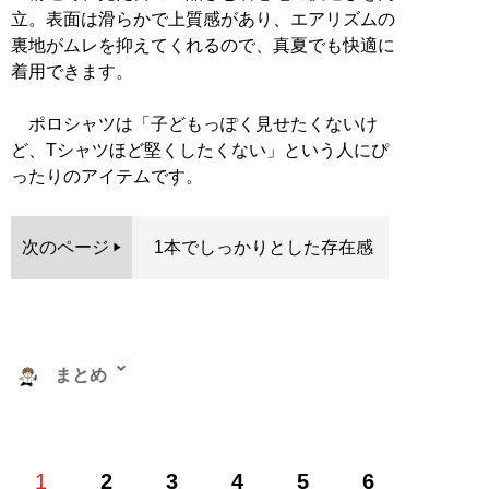
立。表面は滑らかで上質感があり、エアリズムの
裏地がムレを抑えてくれるので、真夏でも快適に
着用できます。
ポロシャツは「子どもっぽく見せたくないけ
ど、Tシャツほど堅くしたくない」という人にぴ
ったりのアイテムです。
次のページ
1本でしっかりとした存在感
まとめ
株式会社RePLAY代表取締役。ブランドやセレクトショ
1
2
3
4
5
6
ップ、古着、ウェブメディアなどアパレルに関する多彩