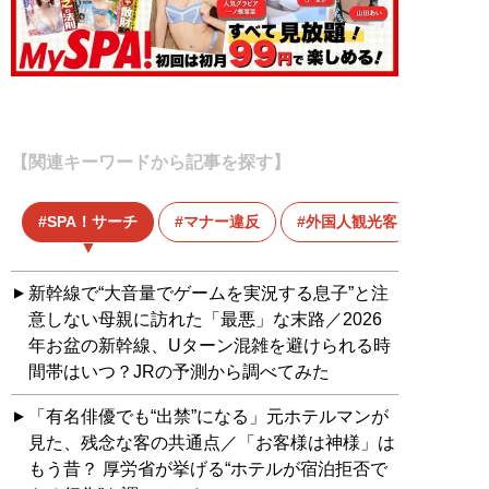
【関連キーワードから記事を探す】
SPA！サーチ
マナー違反
外国人観光客
新幹線で“大音量でゲームを実況する息子”と注
意しない母親に訪れた「最悪」な末路／2026
年お盆の新幹線、Uターン混雑を避けられる時
間帯はいつ？JRの予測から調べてみた
「有名俳優でも“出禁”になる」元ホテルマンが
見た、残念な客の共通点／「お客様は神様」は
もう昔？ 厚労省が挙げる“ホテルが宿泊拒否で