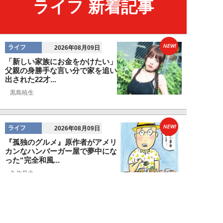
ライフ 新着記事
NEW!
ライフ
2026年08月09日
「新しい家族にお金をかけたい」
父親の身勝手な言い分で家を追い
出された22才...
黒島暁生
NEW!
ライフ
2026年08月09日
『孤独のグルメ』原作者がアメリ
カンなハンバーガー屋で夢中にな
った“完全和風...
久住昌之
NEW!
ライフ
2026年08月09日
新幹線で“大音量でゲームを実況