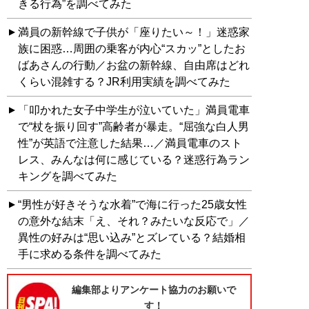
きる行為”を調べてみた
満員の新幹線で子供が「座りたい～！」迷惑家
族に困惑…周囲の乗客が内心“スカッ”としたお
ばあさんの行動／お盆の新幹線、自由席はどれ
くらい混雑する？JR利用実績を調べてみた
「叩かれた女子中学生が泣いていた」満員電車
で“杖を振り回す”高齢者が暴走。“屈強な白人男
性”が英語で注意した結果…／満員電車のスト
レス、みんなは何に感じている？迷惑行為ラン
キングを調べてみた
“男性が好きそうな水着”で海に行った25歳女性
の意外な結末「え、それ？みたいな反応で」／
異性の好みは“思い込み”とズレている？結婚相
手に求める条件を調べてみた