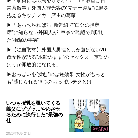
▶「順番待ちの列を守らない、ゴミ放置は日
常茶飯事」外国人観光客の“マナー違反”に頭を
抱えるキッチンカー店主の葛藤
▶「あっち座れば?」新幹線で“自分の指定
席”に知らない外国人が...車掌の確認で判明し
た“衝撃の事実”
▶【独自取材】外国人男性としか遊ばない20
歳女性が語る“本能のまま”のセックス「英語の
ほうが開放的になれる」
▶おっぱいを“揉む”のは逆効果!女性がもっと
も“感じられる”3つのおっぱいテクとは
いつも授乳を覗いてくる
義父にゾゾッ…やめさせ
るために決行した“最強の
仕…
2026年03月24日