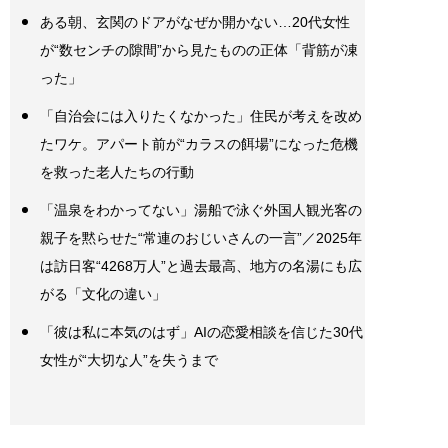
ある朝、玄関のドアがなぜか開かない…20代女性
が“数センチの隙間”から見たものの正体「背筋が凍
った」
「自治会には入りたくなかった」住民が考えを改め
たワケ。アパート前が“カラスの餌場”になった危機
を救った老人たちの行動
「温泉をわかってない」湯船で泳ぐ外国人観光客の
親子を黙らせた“常連のおじいさんの一言”／2025年
は訪日客“4268万人”と過去最高、地方の名湯にも広
がる「文化の違い」
「彼は私に本気のはず」AIの恋愛相談を信じた30代
女性が“大切な人”を失うまで