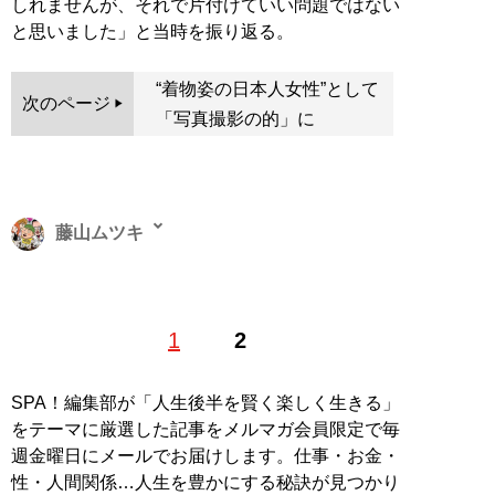
しれませんが、それで片付けていい問題ではない
と思いました」と当時を振り返る。
“着物姿の日本人女性”として
次のページ
「写真撮影の的」に
藤山ムツキ
編集者・ライター・旅行作家。取材や執筆、原稿整理、
1
2
コンビニへの買い出しから芸能人のゴーストライターま
で、メディアまわりの超“何でも屋”です。著書に『海外
アングラ旅行』『
実録！いかがわしい経験をしまくって
SPA！編集部が「人生後半を賢く楽しく生きる」
みました
』『10ドルの夜景』など。執筆協力に『旅の賢
をテーマに厳選した記事をメルマガ会員限定で毎
人たちがつくった海外旅行最強ナビ』シリーズほか多
週金曜日にメールでお届けします。仕事・お金・
数。X（旧Twitter）：
@gold_gogogo
性・人間関係…人生を豊かにする秘訣が見つかり