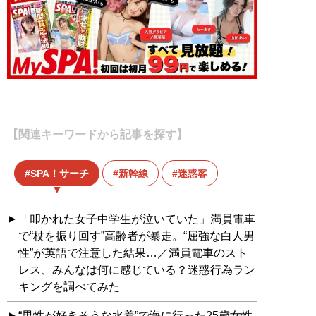
【関連キーワードから記事を探す】
SPA！サーチ
新幹線
迷惑客
「叩かれた女子中学生が泣いていた」満員電車
で“杖を振り回す”高齢者が暴走。“屈強な白人男
性”が英語で注意した結果…／満員電車のスト
レス、みんなは何に感じている？迷惑行為ラン
キングを調べてみた
“男性が好きそうな水着”で海に行った25歳女性