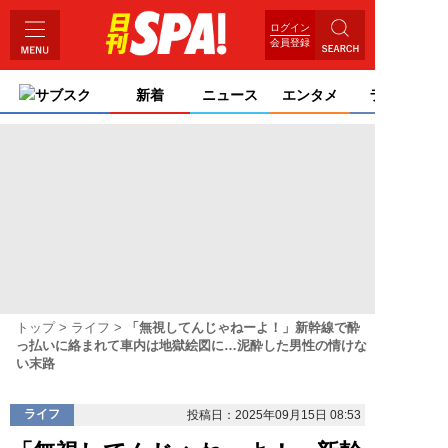
ログイン
会員登録
サブスク
新着
ニュース
エンタメ
ライフ
トップ
ライフ
「無視してんじゃねーよ！」新幹線で酔
っ払いに絡まれて車内は地獄絵図に…泥酔した男性の情けな
い末路
ライフ
投稿日：2025年09月15日 08:53