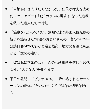
「自治会には入りたくなかった」住民が考えを改め
たワケ。アパート前が“カラスの餌場”になった危機
を救った老人たちの行動
「温泉をわかってない」湯船で泳ぐ外国人観光客の
親子を黙らせた“常連のおじいさんの一言”／2025年
は訪日客“4268万人”と過去最高、地方の名湯にも広
がる「文化の違い」
「彼は私に本気のはず」AIの恋愛相談を信じた30代
女性が“大切な人”を失うまで
平日の昼間に「ビデオBOX」に吸い込まれるサラリ
ーマンの正体。“ただのサボり”ではない切実な理由
も