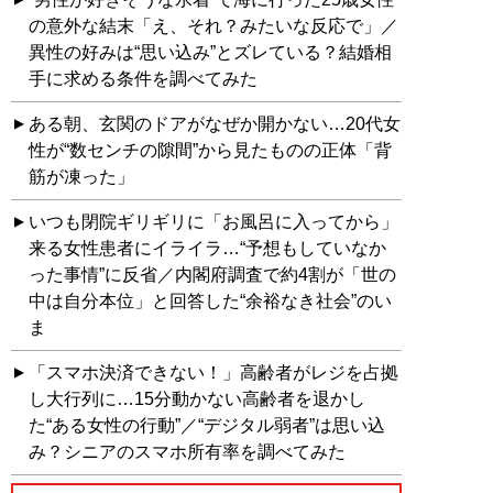
の意外な結末「え、それ？みたいな反応で」／
異性の好みは“思い込み”とズレている？結婚相
手に求める条件を調べてみた
ある朝、玄関のドアがなぜか開かない…20代女
性が“数センチの隙間”から見たものの正体「背
筋が凍った」
いつも閉院ギリギリに「お風呂に入ってから」
来る女性患者にイライラ…“予想もしていなか
った事情”に反省／内閣府調査で約4割が「世の
中は自分本位」と回答した“余裕なき社会”のい
ま
「スマホ決済できない！」高齢者がレジを占拠
し大行列に…15分動かない高齢者を退かし
た“ある女性の行動”／“デジタル弱者”は思い込
み？シニアのスマホ所有率を調べてみた