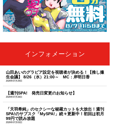
インフォメーション
山田あいのグラビア設定を視聴者が決める！【推し撮
生会議】 8/26（水）21:00～ MC：岸明日香
2026年07月29日
【週刊SPA! 発売日変更のお知らせ】
2026年07月28日
「天羽希純」のセクシーな秘蔵カットを大放出！週刊
SPA!のサブスク「MySPA!」続々更新中！初回は初月
99円で読み放題
2026年07月03日