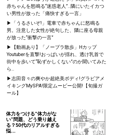
赤ちゃんを怒鳴る“迷惑老人”...隣にいたイカつ
い男性が放った「痛快すぎる一言」
▶「うるさいぞ!」電車で赤ちゃんに怒鳴る
男。注意した女性が絶句した、隣に座る母親
が放った“衝撃の一言”
▶【動画あり】「ノーブラ散歩」Hカップ
Youtuberを直撃!おっぱいが揺れ、透け乳首で
街中を歩いて“恥ずかしくない”のか聞いてみた
ら...
▶志田音々の爽やか超絶美ボディ!グラビアメ
イキングMySPA!限定ムービー公開!【旬撮ガ
ール】
体力をつける“体力がな
い”問題、どう乗り越え
る？50代のリアルすぎる
悩…