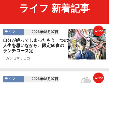
ライフ 新着記事
NEW!
ライフ
2026年08月07日
自分が絶ってしまったもう一つの
人生を思いながら、限定50食の
ランチロース定...
カツセマサヒコ
NEW!
ライフ
2026年08月07日
『まだおじさんじゃない』現代中
年 惑いまくり小説【第十章・第
三話 堅山賢一...
鳥トマト
NEW!
ライフ
2026年08月07日