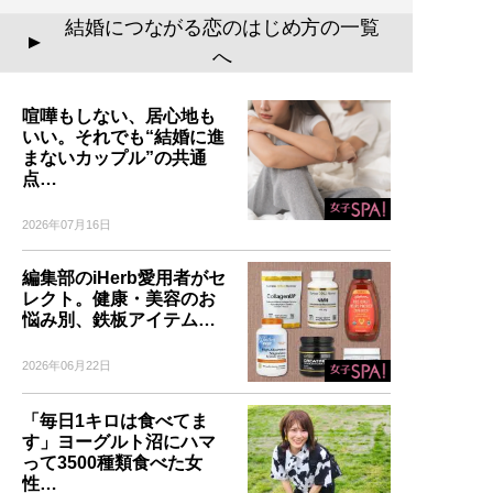
結婚につながる恋のはじめ方の一覧
▲
へ
喧嘩もしない、居心地も
いい。それでも“結婚に進
まないカップル”の共通
点…
2026年07月16日
編集部のiHerb愛用者がセ
レクト。健康・美容のお
悩み別、鉄板アイテム…
2026年06月22日
「毎日1キロは食べてま
す」ヨーグルト沼にハマ
って3500種類食べた女
性…