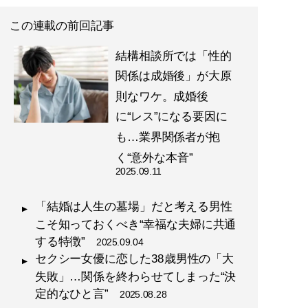
この連載の前回記事
結構相談所では「性的
関係は成婚後」が大原
則なワケ。成婚後
に“レス”になる要因に
も…業界関係者が抱
く“意外な本音”
2025.09.11
「結婚は人生の墓場」だと考える男性
こそ知っておくべき“幸福な夫婦に共通
する特徴”
2025.09.04
セクシー女優に恋した38歳男性の「大
失敗」…関係を終わらせてしまった“決
定的なひと言”
2025.08.28