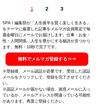
1985年、東京生まれ。アイドル、銀座のホステスなどを
1
2
3
経て、現在は恋愛コンサルタントとして結婚したい男女
に向けて情報や出会いの場を提供する。「
最短成婚成功
の秘訣マガジン
」をLINEで配信中。公式ホームページ
SPA！編集部が「人生後半を賢く楽しく生きる」
「
結婚につながる恋のコンサルタント 山本早織
」（Xア
をテーマに厳選した記事をメルマガ会員限定で毎
カウント:
@yamamotosaori_
）
週金曜日にメールでお届けします。仕事・お金・
性・人間関係…人生を豊かにする秘訣が見つかり
記事一覧へ
ます。無料・10秒で完了です。
無料でメルマガ登録する⇒⇒
※登録後、メール認証が必要です。受信した認証
メールをクリックして、登録を完了させてくださ
い。
※認証メールが届かない場合、迷惑メールに入っ
ているか、メールアドレスが間違っている可能性
があります。再度ご登録ください。