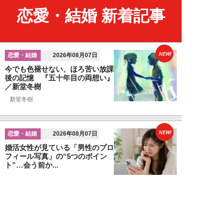
恋愛・結婚 新着記事
NEW!
恋愛・結婚
2026年08月07日
今でも色褪せない、ほろ苦い放課
後の記憶 『五十年目の両想い』
／新堂冬樹
新堂冬樹
NEW!
恋愛・結婚
2026年08月07日
婚活女性が見ている「男性のプロ
フィール写真」の“5つのポイン
ト”…会う前か...
関口美奈子
NEW!
恋愛・結婚
2026年08月06日