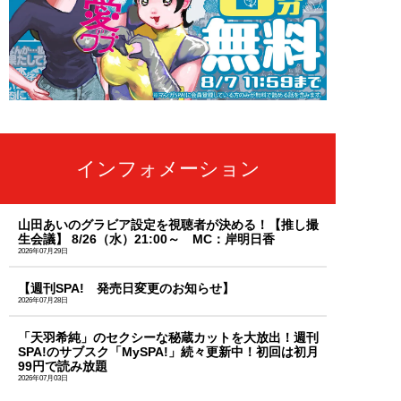
インフォメーション
山田あいのグラビア設定を視聴者が決める！【推し撮
生会議】 8/26（水）21:00～ MC：岸明日香
2026年07月29日
【週刊SPA! 発売日変更のお知らせ】
2026年07月28日
「天羽希純」のセクシーな秘蔵カットを大放出！週刊
SPA!のサブスク「MySPA!」続々更新中！初回は初月
99円で読み放題
2026年07月03日