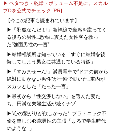
▶ ベタつき・乾燥・ボリューム不足に。スカル
プDを公式でチェック [PR]
【今この記事も読まれています】
▶「邪魔なんだよ!」新幹線で座席を蹴ってく
る後ろの男性...恐怖に震えた女性客を救っ
た“強面男性の一言”
▶結婚相談所は知っている「すぐに結婚を後
悔してしまう男女に共通している特徴」
▶「すみませーん!」満員電車で“ドアの前から
絶対に動かない男性”が一瞬で動いた...車内が
スカッとした「たった一言」
▶最初から「性交渉しない」を選んだ妻た
ち。円満な夫婦生活が続くナゾ
▶“心の繋がりが欲しかった”...プラトニック不
倫を楽しむ43歳男性の主張「まるで学生時代
のような...」