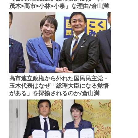
茂木>高市>小林>小泉」な理由/倉山満
高市連立政権から外れた国民民主党・
玉木代表はなぜ「総理大臣になる覚悟
がある」を揶揄されるのか/倉山満