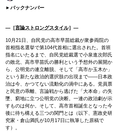
バックナンバー
―［
言論ストロングスタイル
］―
10月21日、自民党の高市早苗総裁が衆参両院の
首相指名選挙で第104代首相に選出された。首班
指名にいたるまで、自民党総裁選で小泉進次郎氏
の敗北、高市早苗氏の勝利という予想外の展開か
ら、公明党の連立離脱、そして「高市か玉木か」
という新たな政治的選択肢の出現まで――日本政
治は今、かつてない流動化の渦中にある。党員票
と民意の乖離、言論戦から逃げた「大本命」の失
墜、窮地に立つ公明党の決断。一連の政治劇が示
すものは何か。そして、高市首相誕生となった今
後に待ち構える三つの関門とは（以下、憲政史研
究家・倉山満氏が10月17日に執筆した原稿で
す）。