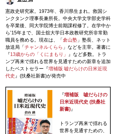
憲政史研究家。1973年、香川県生まれ。救国シ
ンクタンク理事長兼所長。中央大学文学部史学科
を卒業後、同大学院博士前期課程修了。在学中か
ら’15年まで、国士舘大学日本政教研究所非常勤
職員を務める。現在は、「
倉山塾
」塾長、ネット
放送局「
チャンネルくらら
」などを主宰。著書に
『
13歳からの「くにまもり」
』など多数。トラ
ンプ再来で揺れる世界を見通すための新章を追加
したベストセラー『
増補版 嘘だらけの日米近現
代史
』(扶桑社新書)が発売中
『
増補版 嘘だらけの
日米近現代史 (扶桑社
新書)
』
トランプ再来で揺れる
世界を見通すための、