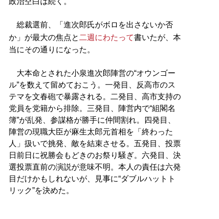
政治空白は続く。
総裁選前、「進次郎氏がボロを出さないか否
か」が最大の焦点と
二週にわたって
書いたが、本
当にその通りになった。
大本命とされた小泉進次郎陣営の“オウンゴー
ル”を数えて留めておこう。一発目、反高市のス
テマを文春砲で暴露される。二発目、高市支持の
党員を党籍から排除。三発目、陣営内で“組閣名
簿”が乱発、参謀格が勝手に仲間割れ。四発目、
陣営の現職大臣が麻生太郎元首相を「終わった
人」扱いで挑発、敵を結束させる。五発目、投票
日前日に祝勝会もどきのお祭り騒ぎ。六発目、決
選投票直前の演説が意味不明。本人の責任は六発
目だけかもしれないが、見事に“ダブルハットト
リック”を決めた。