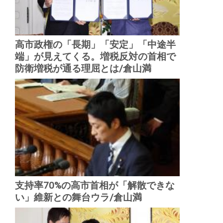
高市政権の「長期」「安定」「中途半
端」が見えてくる。増税反対の首相で
防衛増税が通る理屈とは/倉山満
支持率70%の高市首相が「解散できな
い」維新との舞台ウラ/倉山満