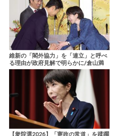
維新の「閣外協力」を「連立」と呼べ
る理由が政府見解で明らかに/倉山満
【衆院選2026】「憲政の常道」を蹂躙