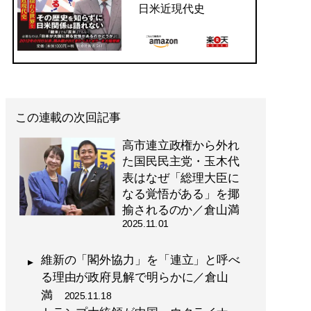
日米近現代史
この連載の次回記事
高市連立政権から外れ
た国民民主党・玉木代
表はなぜ「総理大臣に
なる覚悟がある」を揶
揄されるのか／倉山満
2025.11.01
維新の「閣外協力」を「連立」と呼べ
る理由が政府見解で明らかに／倉山
満
2025.11.18