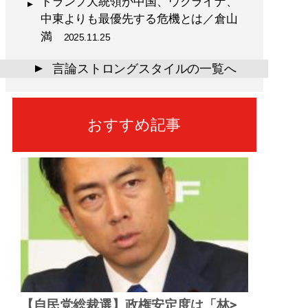
トランプ大統領が中国、ウクライナ、
中東よりも最優先する危機とは／倉山
満
2025.11.25
言論ストロングスタイルの一覧へ
▲
おすすめ記事
【自民党総裁選】政権安定度は「林>