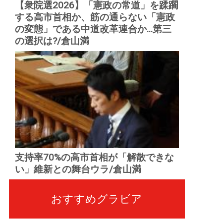
【衆院選2026】「憲政の常道」を蹂躙
する高市首相か、筋の通らない「憲政
の変態」である中道改革連合か...第三
の選択は?/倉山満
支持率70%の高市首相が「解散できな
い」維新との舞台ウラ/倉山満
おすすめグラビア