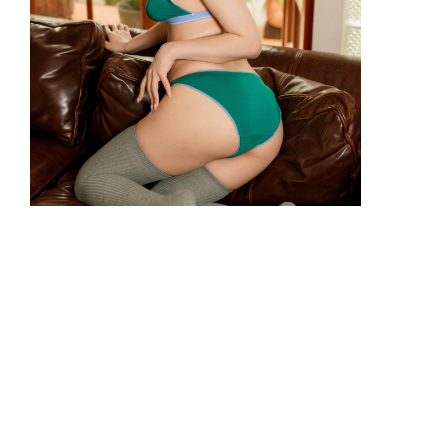
【グラビアン魂】穂波あみ「自分で筆
をとる」/MySPA!独占25枚
▲