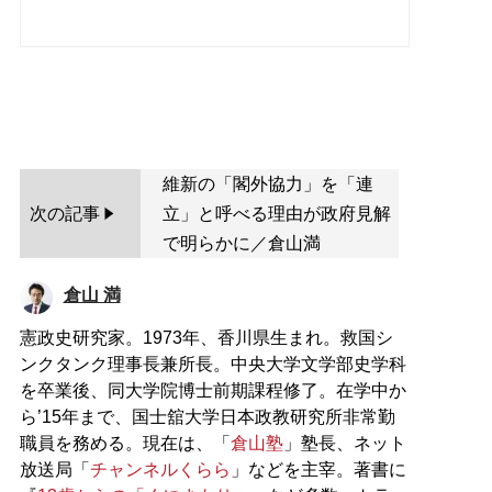
維新の「閣外協力」を「連
次の記事
立」と呼べる理由が政府見解
で明らかに／倉山満
倉山 満
憲政史研究家。1973年、香川県生まれ。救国シ
ンクタンク理事長兼所長。中央大学文学部史学科
を卒業後、同大学院博士前期課程修了。在学中か
ら’15年まで、国士舘大学日本政教研究所非常勤
職員を務める。現在は、「
倉山塾
」塾長、ネット
放送局「
チャンネルくらら
」などを主宰。著書に