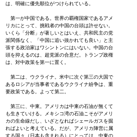
は、明確に優先順位がつけられている。
第一が中国である。世界の覇権国家であるアメ
リカにとって、挑戦者の中国の台頭は許せない。
いくら「分断」が著しいとはいえ、共和民主の党
派関係なく、「中国に追い抜かれても良い」と主
張する政治家はワシントンにはいない。中国の台
頭を抑えるのは、超党派の合意だ。トランプ政権
は、対中政策を第一に置く。
第二は、ウクライナ。米中に次ぐ第三の大国で
あるロシアが当事者であるウクライナ紛争は、重
要政策である。よって第二。
第三に、中東。アメリカは中東の石油が無くて
も生きていける。メキシコ湾の石油こそがアメリ
カの生命線だし、いざとなればシェールガスを掘
ればよいと考えている。だが、アメリカ陣営に属
する国々（日本も含まれる）にとっては、中東の