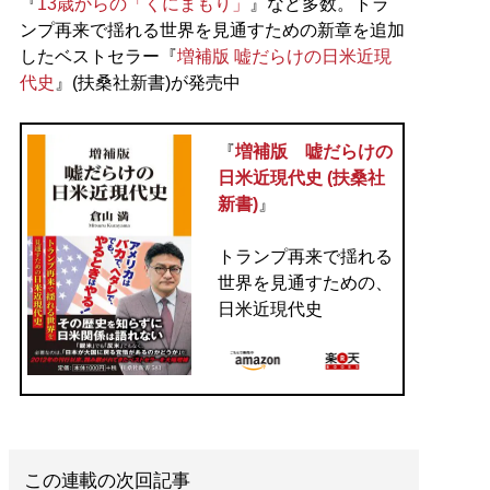
『
13歳からの「くにまもり」
』など多数。トラ
ンプ再来で揺れる世界を見通すための新章を追加
したベストセラー『
増補版 嘘だらけの日米近現
代史
』(扶桑社新書)が発売中
『
増補版 嘘だらけの
日米近現代史 (扶桑社
新書)
』
トランプ再来で揺れる
世界を見通すための、
日米近現代史
この連載の次回記事