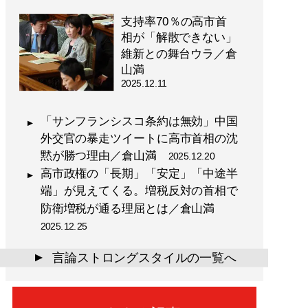
支持率70％の高市首
相が「解散できない」
維新との舞台ウラ／倉
山満
2025.12.11
「サンフランシスコ条約は無効」中国
外交官の暴走ツイートに高市首相の沈
黙が勝つ理由／倉山満
2025.12.20
高市政権の「長期」「安定」「中途半
端」が見えてくる。増税反対の首相で
防衛増税が通る理屈とは／倉山満
2025.12.25
言論ストロングスタイルの一覧へ
▲