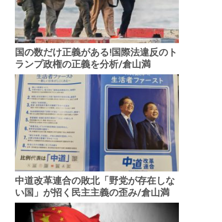
国の数だけ正義がある!国際法違反のト
ランプ政権の正義を分析/倉山満
中道改革連合の敗北「野党が存在しな
い国」が招く民主主義の歪み/倉山満