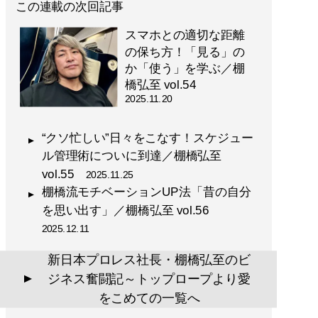
この連載の次回記事
スマホとの適切な距離
の保ち方！「見る」の
か「使う」を学ぶ／棚
橋弘至 vol.54
2025.11.20
“クソ忙しい”日々をこなす！スケジュー
ル管理術についに到達／棚橋弘至
vol.55
2025.11.25
棚橋流モチベーションUP法「昔の自分
を思い出す」／棚橋弘至 vol.56
2025.12.11
新日本プロレス社長・棚橋弘至のビ
ジネス奮闘記～トップロープより愛
▲
をこめての一覧へ