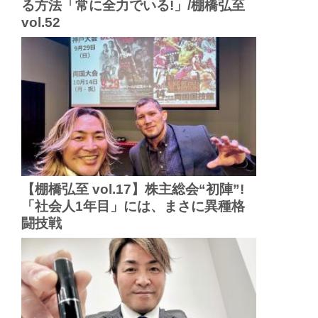
る方法「常に全力でいる!」/棚橋弘至
vol.52
【棚橋弘至 vol.17】株主総会“初陣”!
「社会人1年目」には、まさに異種格
闘技戦