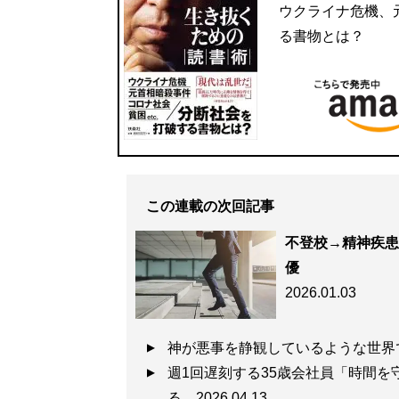
ウクライナ危機、元
る書物とは？
この連載の次回記事
不登校→精神疾患
優
2026.01.03
神が悪事を静観しているような世界
週1回遅刻する35歳会社員「時間
る
2026.04.13