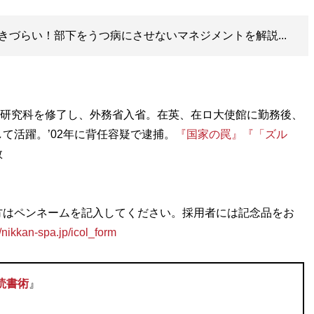
きづらい！部下をうつ病にさせないマネジメントを解説...
神学研究科を修了し、外務省入省。在英、在ロ大使館に勤務後、
て活躍。’02年に背任容疑で逮捕。
『国家の罠』
『「ズル
数
方はペンネームを記入してください。採用者には記念品をお
an-spa.jp/icol_form
読書術
』