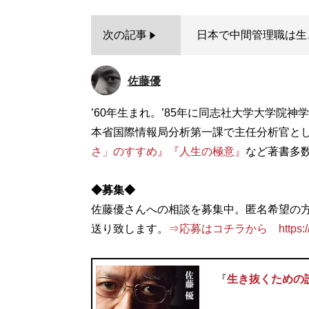
次の記事
日本で中間管理職は生
佐藤優
’60年生まれ。’85年に同志社大学大学院
本省国際情報局分析第一課で主任分析官とし
さ」のすすめ』
『人生の極意』
など著書多
◆募集◆
佐藤優さんへの相談を募集中。匿名希望の
送り致します。
⇒応募はコチラから https://nikk
『
生き抜くための