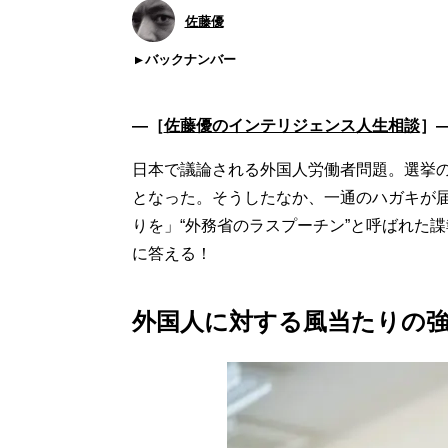
佐藤優
バックナンバー
―［
佐藤優のインテリジェンス人生相談
］
日本で議論される外国人労働者問題。選挙の
となった。そうしたなか、一通のハガキが
りを」“外務省のラスプーチン”と呼ばれた
に答える！
外国人に対する風当たりの