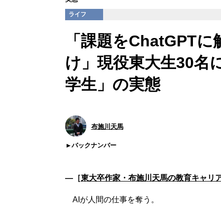
ライフ
「課題をChatGPT
け」現役東大生30名
学生」の実態
布施川天馬
バックナンバー
―［
東大卒作家・布施川天馬の教育キャリ
AIが人間の仕事を奪う。