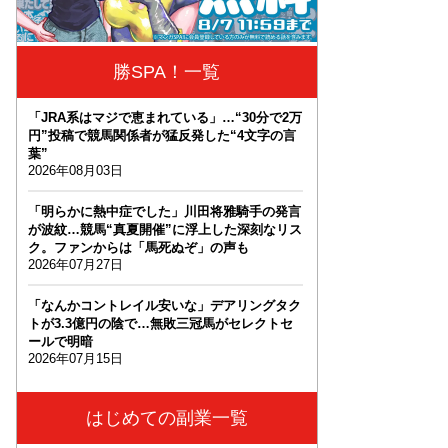
勝SPA！一覧
「JRA系はマジで恵まれている」…“30分で2万
円”投稿で競馬関係者が猛反発した“4文字の言
葉”
2026年08月03日
「明らかに熱中症でした」川田将雅騎手の発言
が波紋…競馬“真夏開催”に浮上した深刻なリス
ク。ファンからは「馬死ぬぞ」の声も
2026年07月27日
「なんかコントレイル安いな」デアリングタク
トが3.3億円の陰で…無敗三冠馬がセレクトセ
ールで明暗
2026年07月15日
はじめての副業一覧