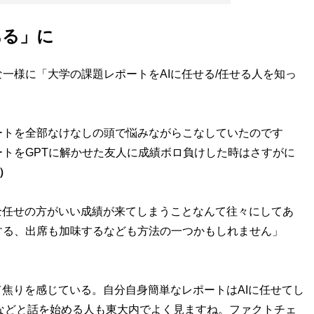
ある」に
様に「大学の課題レポートをAIに任せる/任せる人を知っ
ートを全部なけなしの頭で悩みながらこなしていたのです
トをGPTに解かせた友人に成績ボロ負けした時はさすがに
）
全任せの方がいい成績が来てしまうことなんて往々にしてあ
する、出席も加味するなども方法の一つかもしれません」
て焦りを感じている。自分自身簡単なレポートはAIに任せてし
～』などと話を始める人も東大内でよく見ますね。ファクトチェ