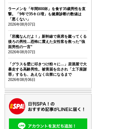
ラーメンを「年間800杯」を食す35歳男性を直
撃。「9年で35キロ増」も健康診断の数値は
「悪くない」
2026年08月07日
「邪魔なんだよ！」新幹線で座席を蹴ってくる
後ろの男性…恐怖に震えた女性客を救った“強
面男性の一言”
2026年08月07日
「グラスを壁に叩きつけ粉々に…」居酒屋で大
暴走する高齢男性。被害届を出され「土下座謝
罪」するも、あえなく出禁になるまで
2026年08月06日