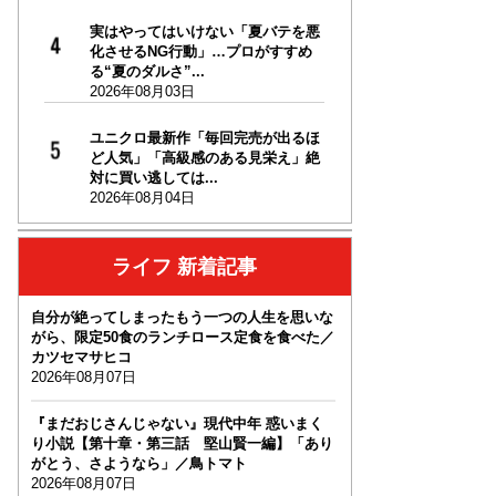
実はやってはいけない「夏バテを悪
化させるNG行動」…プロがすすめ
る“夏のダルさ”...
2026年08月03日
ユニクロ最新作「毎回完売が出るほ
ど人気」「高級感のある見栄え」絶
対に買い逃しては...
2026年08月04日
ライフ 新着記事
自分が絶ってしまったもう一つの人生を思いな
がら、限定50食のランチロース定食を食べた／
カツセマサヒコ
2026年08月07日
『まだおじさんじゃない』現代中年 惑いまく
り小説【第十章・第三話 堅山賢一編】「あり
がとう、さようなら」／鳥トマト
2026年08月07日