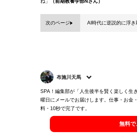
ね」
（前期教養学部Nさん）
次のページ
AI時代に逆説的に浮
布施川天馬
著述家、教育ライター。 一般財団法人「ドラ
SPA！編集部が「人生後半を賢く楽しく生
の家庭に生まれながらも、効率的な勉強法
曜日にメールでお届けします。仕事・お金
で結果を出すノウハウを体系化した『
料・10秒で完了です。
東大
ついた「コスパを極限まで高める時間の使
無料で
ディエム
にて、お金と時間をかけない「省エ
カウント:
@Temma_Fusegawa
）