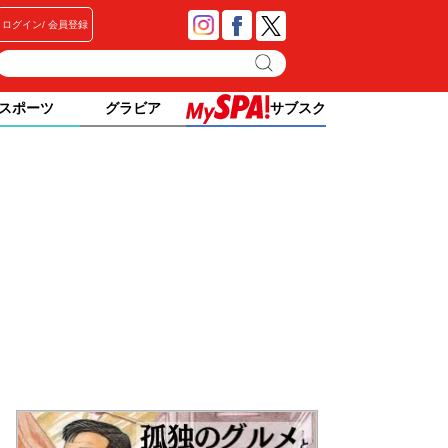
ログイン
会員登録
スポーツ
グラビア
サブスク