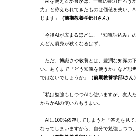
「AIを使えるか否かは、一種の能力だろう
力』と称えられてきたものは価値を失い、A
じます」
（前期教養学部Hさん）
「今後AIが広まるほどに、『知識詰込み』
んどん肩身が狭くなるはず。
ただ、博識さや教養とは、豊潤な知識の下
い。あくまで『どう知識を使うか』など思
ではないでしょうか」
（前期教養学部Iさん
「私は勉強もしつつAIも使いますが、友人
からかAIの使い方もうまい。
AIに100%依存してしまうと『答えを見
なってしまいますから、自分で勉強しつつ、