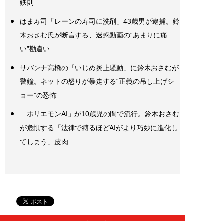
鉄則
はま寿司「レーンの寿司に洗剤」43歳男が逮捕。鈴
木おさむ氏が断言する、迷惑動画の“あまりに痛
い”勘違い
サバンナ高橋の「いじめ炎上騒動」に鈴木おさむが
警鐘。ネットの怒りが暴走する“正義の吊し上げシ
ョー”の恐怖
「ホリエモンAI」が10歳児の間で流行。鈴木おさむ
が危惧する「法律で縛るほどAIがより巧妙に進化し
てしまう」皮肉