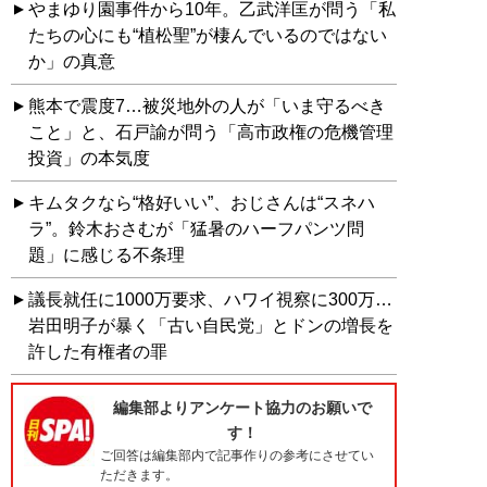
やまゆり園事件から10年。乙武洋匡が問う「私
たちの心にも“植松聖”が棲んでいるのではない
か」の真意
熊本で震度7…被災地外の人が「いま守るべき
こと」と、石戸諭が問う「高市政権の危機管理
投資」の本気度
キムタクなら“格好いい”、おじさんは“スネハ
ラ”。鈴木おさむが「猛暑のハーフパンツ問
題」に感じる不条理
議長就任に1000万要求、ハワイ視察に300万…
岩田明子が暴く「古い自民党」とドンの増長を
許した有権者の罪