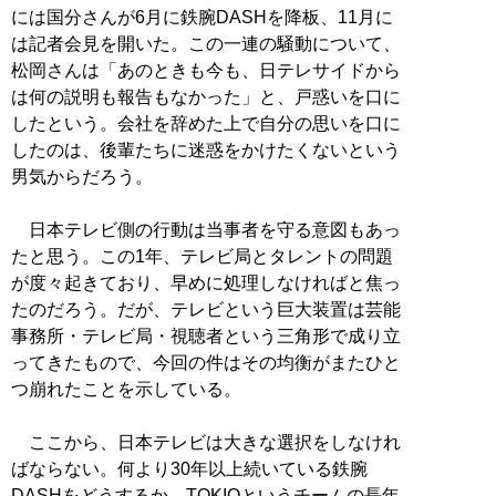
には国分さんが6月に鉄腕DASHを降板、11月に
は記者会見を開いた。この一連の騒動について、
松岡さんは「あのときも今も、日テレサイドから
は何の説明も報告もなかった」と、戸惑いを口に
したという。会社を辞めた上で自分の思いを口に
したのは、後輩たちに迷惑をかけたくないという
男気からだろう。
日本テレビ側の行動は当事者を守る意図もあっ
たと思う。この1年、テレビ局とタレントの問題
が度々起きており、早めに処理しなければと焦っ
たのだろう。だが、テレビという巨大装置は芸能
事務所・テレビ局・視聴者という三角形で成り立
ってきたもので、今回の件はその均衡がまたひと
つ崩れたことを示している。
ここから、日本テレビは大きな選択をしなけれ
ばならない。何より30年以上続いている鉄腕
DASHをどうするか。TOKIOというチームの長年