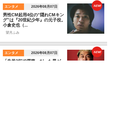
NEW!
エンタメ
2026年08月07日
男性CM起用4位の“隠れCMキン
グ”は『20世紀少年』の元子役。
小倉史也（...
望月ふみ
NEW!
エンタメ
2026年08月07日
「牛丼2杯で満腹」だった男が
「1時間でラーメン35杯」完食で
きるようになる...
寺西ジャジューカ
NEW!
エンタメ
2026年08月07日
志田音々の爽やか超絶美ボディ！
グラビアメイキングMySPA!限定
ムービー公...