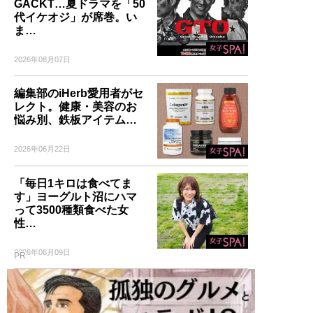
GACKT…夏ドラマを「50
代イケオジ」が席巻。い
ま…
2026年08月07日
編集部のiHerb愛用者がセ
レクト。健康・美容のお
悩み別、鉄板アイテム…
2026年06月22日
「毎日1キロは食べてま
す」ヨーグルト沼にハマ
って3500種類食べた女
性…
2026年06月09日
PR