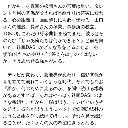
だからこそ冒頭の松岡さんの言葉は重い。タレ
ントと局の関係が冷えれば番組作りは確実に変わ
る。心の距離は、画面越しにも必ず伝わる。山口
さんの離脱、長瀬さんの卒業、事務所の独立。
TOKIOはこれだけ紆余曲折を経てきた。彼らはそ
のたび「じゃあ俺たちは何ができる？」と前を向
いた。鉄腕DASHがどんな形をとるにせよ、必
ず“自分たちのやり方”で答えを出すのではない
か。そう思わせる強さがある。
テレビが変わり、芸能界が変わり、信頼関係が
音を立てて崩れていくような時代。それでもなお
「誰が、何のために走るのか」を問い続ける場所
があるとすれば、それはやっぱり鉄腕DASHのよ
うな番組だ。だから、僕は思う。テレビという枠
を超え、彼らが思うようにネットで鉄腕DASHの
ような番組を作り続けてほしい。それを見せ続け
ることが、たくさんの人の希望にきっとなる。