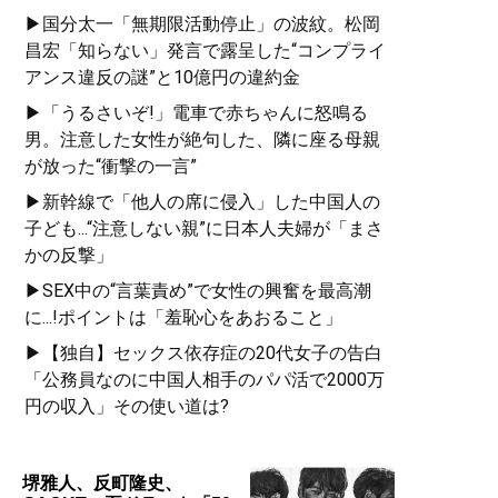
▶国分太一「無期限活動停止」の波紋。松岡
昌宏「知らない」発言で露呈した“コンプライ
アンス違反の謎”と10億円の違約金
▶「うるさいぞ!」電車で赤ちゃんに怒鳴る
男。注意した女性が絶句した、隣に座る母親
が放った“衝撃の一言”
▶新幹線で「他人の席に侵入」した中国人の
子ども...“注意しない親”に日本人夫婦が「まさ
かの反撃」
▶SEX中の“言葉責め”で女性の興奮を最高潮
に...!ポイントは「羞恥心をあおること」
▶【独自】セックス依存症の20代女子の告白
「公務員なのに中国人相手のパパ活で2000万
円の収入」その使い道は?
堺雅人、反町隆史、