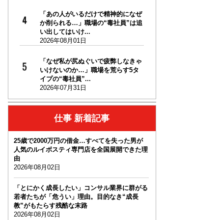
「あの人がいるだけで精神的になぜ
か削られる…」職場の“毒社員”は追
い出してはいけ...
2026年08月01日
「なぜ私が尻ぬぐいで疲弊しなきゃ
いけないのか…」職場を荒らす5タ
イプの“毒社員”...
2026年07月31日
仕事 新着記事
25歳で2000万円の借金…すべてを失った男が
人気のルイボスティ専門店を全国展開できた理
由
2026年08月02日
「とにかく成長したい」コンサル業界に群がる
若者たちが「危うい」理由。目的なき“成長
教”がもたらす残酷な末路
2026年08月02日