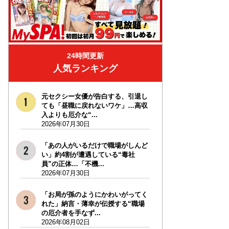
24時間更新
人気ランキング
元セクシー女優が告白する、引退し
ても「昼職に戻れないワケ」…高収
入よりも厄介な“...
2026年07月30日
「あの人がいるだけで職場がしんど
い」約4割が遭遇している“毒社
員”の正体…「不機...
2026年07月30日
「お局が孫のようにかわいがってく
れた」納言・薄幸が伝授する“職場
の厄介者を手なず...
2026年08月02日