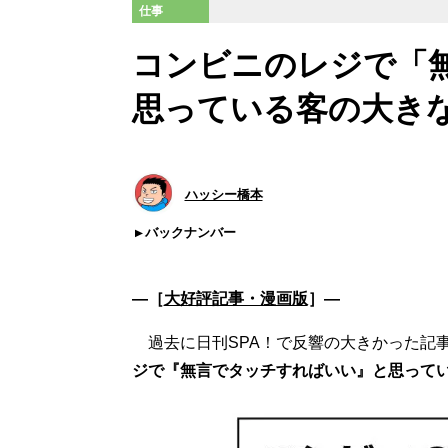
仕事
コンビニのレジで「
思っている客の大き
ハッシー橋本
バックナンバー
―［
大好評記事・漫画版
］―
過去に日刊SPA！で反響の大きかった記事
ジで『無言でタッチすればいい』と思って