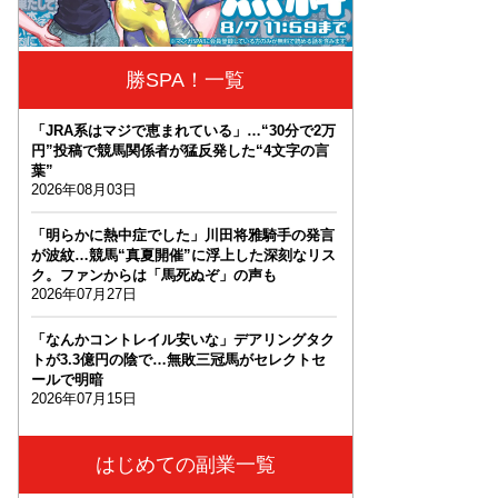
勝SPA！一覧
「JRA系はマジで恵まれている」…“30分で2万
円”投稿で競馬関係者が猛反発した“4文字の言
葉”
2026年08月03日
「明らかに熱中症でした」川田将雅騎手の発言
が波紋…競馬“真夏開催”に浮上した深刻なリス
ク。ファンからは「馬死ぬぞ」の声も
2026年07月27日
「なんかコントレイル安いな」デアリングタク
トが3.3億円の陰で…無敗三冠馬がセレクトセ
ールで明暗
2026年07月15日
はじめての副業一覧