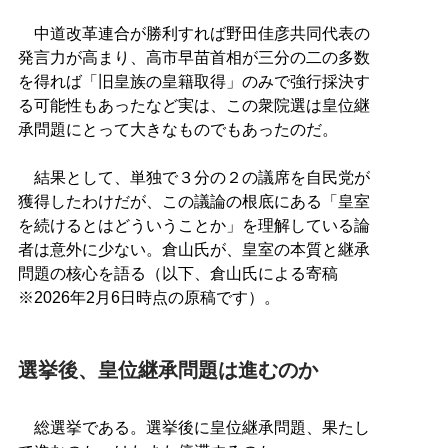
中道改革連合が勝利すれば野田佳彦共同代表の
発言力が高まり、高市早苗首相が三分の二の多数
を得れば「旧皇族の皇籍取得」のみで強行採決す
る可能性もあったなど実は、この衆院選は皇位継
承問題にとって大きなものでもあったのだ。
結果として、単独で３分の２の議席を自民党が
獲得したわけだが、この議論の根底にある「皇室
を続けるとはどういうことか」を理解している論
者は意外に少ない。倉山氏が、皇室の本質と継承
問題の核心を語る（以下、倉山氏による寄稿
※2026年2月6日時点の原稿です）。
選挙後、皇位継承問題は進むのか
総選挙である。選挙後に皇位継承問題、果たし