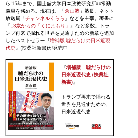
ら’15年まで、国士舘大学日本政教研究所非常勤
職員を務める。現在は、「
倉山塾
」塾長、ネット
放送局「
チャンネルくらら
」などを主宰。著書に
『
13歳からの「くにまもり」
』など多数。トラ
ンプ再来で揺れる世界を見通すための新章を追加
したベストセラー『
増補版 嘘だらけの日米近現
代史
』(扶桑社新書)が発売中
『
増補版 嘘だらけの
日米近現代史 (扶桑社
新書)
』
トランプ再来で揺れる
世界を見通すための、
日米近現代史