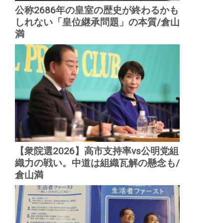
公称2686年の皇室の歴史が終わるかも
しれない「皇位継承問題」の本質/倉山
満
【衆院選2026】高市支持率vs公明党組
織力の戦い。中道は組織瓦解の懸念も/
倉山満