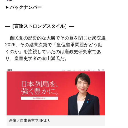
バックナンバー
―［
言論ストロングスタイル
］―
自民党の歴史的な大勝でその幕を閉じた衆院選
2026。その結果次第で「皇位継承問題がどう動
くのか」を注視していたのは憲政史研究家であ
り、皇室史学者の倉山満氏だ。
画像／自由民主党HPより