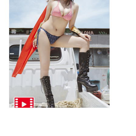
美澄衿依 渚のパワーパフガール【推し
撮-前編】