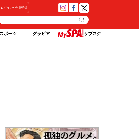
ログイン
会員登録
スポーツ
グラビア
サブスク