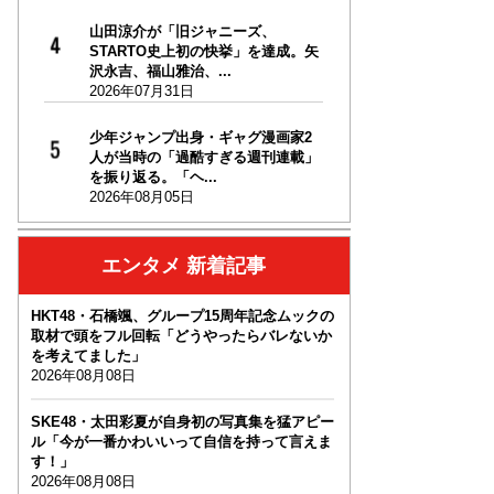
山田涼介が「旧ジャニーズ、
STARTO史上初の快挙」を達成。矢
沢永吉、福山雅治、...
2026年07月31日
少年ジャンプ出身・ギャグ漫画家2
人が当時の「過酷すぎる週刊連載」
を振り返る。「ヘ...
2026年08月05日
エンタメ 新着記事
HKT48・石橋颯、グループ15周年記念ムックの
取材で頭をフル回転「どうやったらバレないか
を考えてました」
2026年08月08日
SKE48・太田彩夏が自身初の写真集を猛アピー
ル「今が一番かわいいって自信を持って言えま
す！」
2026年08月08日