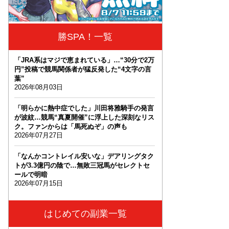
勝SPA！一覧
「JRA系はマジで恵まれている」…“30分で2万
円”投稿で競馬関係者が猛反発した“4文字の言
葉”
2026年08月03日
「明らかに熱中症でした」川田将雅騎手の発言
が波紋…競馬“真夏開催”に浮上した深刻なリス
ク。ファンからは「馬死ぬぞ」の声も
2026年07月27日
「なんかコントレイル安いな」デアリングタク
トが3.3億円の陰で…無敗三冠馬がセレクトセ
ールで明暗
2026年07月15日
はじめての副業一覧