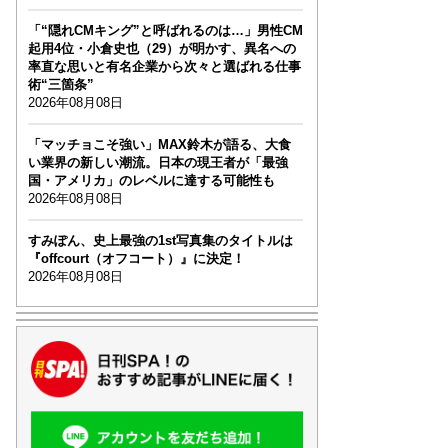
「“隠れCMキング”と呼ばれるのは…」男性CM
起用4位・小倉史也（29）が明かす、異名への
率直な思いと有名企業から次々と選ばれる仕事
術“三箇条”
2026年08月08日
「マッチョこそ強い」MAX鈴木が語る、大食
い業界の新しい潮流。日本の現王者が「最強
国・アメリカ」のレベルに達する可能性も
2026年08月08日
すみぽん、史上最強の1st写真集のタイトルは
『offcourt（オフコート）』に決定！
2026年08月08日