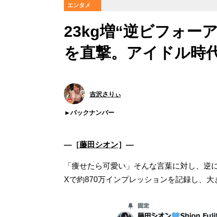
エンタメ
23kg増“逆ビフォー
を直撃。アイドル時
吉沢さりぃ
バックナンバー
―［
藤田シオン
］―
「痩せたら可愛い」そんな言葉に対し、逆に“
Xで約870万インプレッションを記録し、