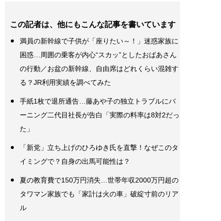
この記者は、他にもこんな記事を書いています
満員の新幹線で子供が「座りたい～！」迷惑家族に
困惑…周囲の乗客が内心“スカッ”としたおばあさん
の行動／お盆の新幹線、自由席はどれくらい混雑す
る？JR利用実績を調べてみた
手紙1枚で退所通告…藤あや子の独立トラブルにバ
ーニング二代目社長が告白「実際の料率は8対2だっ
た」
「新党」立ち上げのひろゆき氏を直撃！なぜこのタ
イミングで？自身の出馬可能性は？
夏の教育費で150万円消失…世帯年収2000万円超の
タワマン家族でも「家計は火の車」破綻寸前のリア
ル