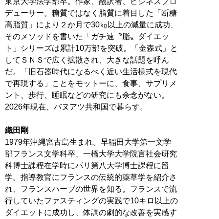
東京大学法学部卒。作家、翻訳者、ビジネスプロ
デューサー。糖質ではなく脂質に着目した「断糖
高脂質」により２か月で30㎏以上の減量に成功、
そのメソッドを書いた「ガチ速〝脂〟ダイエッ
ト」シリーズは累計10万部を突破。「金森式」と
してＳＮＳで広く拡散され、大きな話題を呼ん
だ。「旧石器時代になるべく近い生活様式を現代
で再現する」ことをモットーに、食事、サプリメ
ント、歩行、睡眠などの研究にも余念がない。
2026年現在、バヌアツ共和国で暮らす。
織田剛
1979年沖縄宮古島生まれ。早稲田大学第一文学
部フランス文学科卒、一橋大学大学院言社会研究
科博士課程在学時にパリ第八大学博士課程に留
学。指導教官にフランスの伝統的薬草学を紹介さ
れ、フランスハーブの世界を知る。フランスで流
行していたファスティングの実践で10キロ以上の
ダイエットに成功し、体調の劇的な改善を実感す