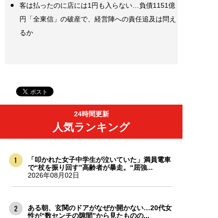
客は払ったのに店には1円も入らない…負債1151億
円「全東信」の破産で、経営陣への責任追及は問え
るか
24時間更新
人気ランキング
「叩かれた女子中学生が泣いていた」満員電車
で“杖を振り回す”高齢者が暴走。“屈強...
2026年08月02日
ある朝、玄関のドアがなぜか開かない…20代女
性が“数センチの隙間”から見たものの...