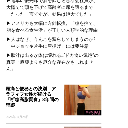
▶電車の優先席で酒を飲む迷惑な会社員が、
大慌てで頭を下げて高齢者に席を譲るまで
「たった一言ですが、効果は絶大でした」
▶アメリカも大幅に方針転換。「糖を捨て、
脂を食べる食生活」が正しい人類学的な理由
▶人はなぜ、うんこを漏らしてしまうのか?
「中ジョッキ片手に唐揚げ」には要注意
▶脳汁は出るが体は壊れる...“ドカ食い気絶”の
真実「麻薬よりも厄介な存在かもしれませ
ん」
頭痛と便秘との決別…ア
ラフィフ女性が続ける
「断糖高脂質食」8年間の
奇跡
2026年04月24日