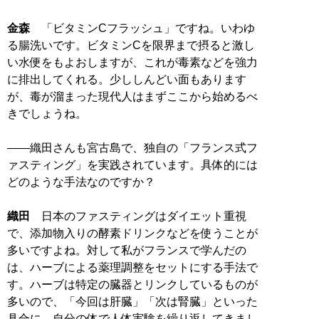
金森
「ビタミンCフラッシュ」ですね。いわゆ
る腸洗いです。ビタミンCを限界まで摂ると激し
い水便をもよおしますが、これが毒素などを強力
に排出してくれる。少ししんどい面もあります
が、毒が溜まった現代人はまずここから始めるべ
きでしょうね。
――織田さんも宮古島で、独自の「フランス式フ
ァスティング」を実践されています。具体的には
どのような手法なのですか？
織田
日本のファスティングはダイエット重視
で、添加物入りの酵素ドリンクなどを使うことが
多いですよね。対して私がフランスで学んだの
は、ハーブによる薬理調整をセットにする手法で
す。ハーブは特定の臓器とリンクしているものが
多いので、「今回は肝臓」「次は腎臓」といった
具合に、自分の体で人体実験を繰り返してきまし