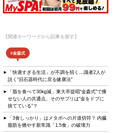
【関連キーワードから記事を探す】
金森式
「快適すぎる生活」が不調を招く…識者2人が
説く“旧石器時代に戻る健康法”
「脂を食べて30kg減」東大卒提唱“金森式”で痩
せない人の共通点。そのサプリは“金をドブに
捨てている”？
「3食しっかり」はメタボへの片道切符？ 内臓
脂肪を燃やす新常識「1.5食」の破壊力