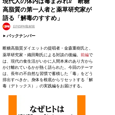
現代人の体内は毒まみれ⁉ 断糖
高脂質の第一人者と薬草研究家が
語る「解毒のすすめ」
日刊SPA!取材班
バックナンバー
断糖高脂質ダイエットの提唱者・金森重樹氏と、
薬草研究家・織田剛氏による対談の後編。
前編
で
は、現代の食生活がいかに人間本来のあり方から
かけ離れているかが熱く語られた。今回のテーマ
は、長年の不自然な習慣で蓄積した「毒」をどう
排出すべきか。身体を根底からリセットする「解
毒（デトックス）」の実践編をお届けする。