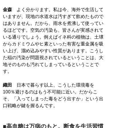
金森
よく分かります。私は今、海外で生活して
いますが、現地の水道水は汚すぎて飲めたもので
はありません。だから、雨水を煮沸して使ってい
るほどです。空気の汚染も、皆さんが実感されて
いる通りでしょう。例えばイネ科の植物は、土壌
からカドミウムやヒ素といった有害な重金属を吸
い上げ、溜め込みやすい性質があります。こうし
た稲の汚染が問題視されているということは、大
地そのものも汚れてしまっているということで
す。
織田
日本で暮らす以上、こうした環境毒を
100％避けるのはもう不可能に近い。だからこ
そ、「入ってしまった毒をどう出すか」という出
口戦略が鍵を握るんです。
■高血糖は万病のもと。断食を生活習慣