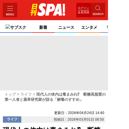
ログイン
会員登録
サブスク
新着
ニュース
エンタメ
ライフ
トップ
ライフ
現代人の体内は毒まみれ⁉ 断糖高脂質の
第一人者と薬草研究家が語る「解毒のすすめ」
更新日：2026年04月24日 14:40
ライフ
投稿日：2026年03月01日 08:50