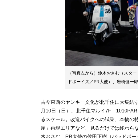
（写真左から）鈴木おさむ（スター
ドボーイズ／PR大使）、岩橋健一
古今東西のヤンキー文化が北千住に大集結する
月10日（日）、北千住マルイ7F 1010
るスケール。改造バイクへの試乗、本物の
屋」再現エリアなど、見るだけでは終わら
木おさむ、PR大使の佐田正樹（バッドボー