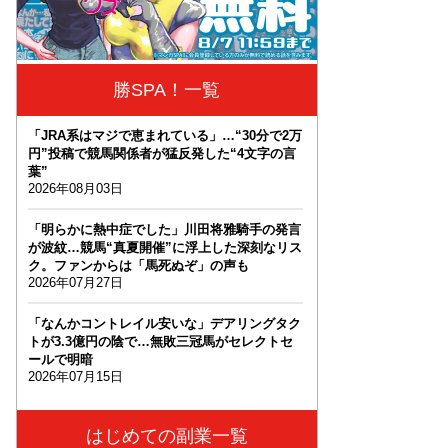
勝SPA！一覧
「JRA系はマジで恵まれている」…“30分で2万
円”投稿で競馬関係者が猛反発した“4文字の言
葉”
2026年08月03日
「明らかに熱中症でした」川田将雅騎手の発言
が波紋…競馬“真夏開催”に浮上した深刻なリス
ク。ファンからは「馬死ぬぞ」の声も
2026年07月27日
「なんかコントレイル安いな」デアリングタク
トが3.3億円の陰で…無敗三冠馬がセレクトセ
ールで明暗
2026年07月15日
はじめての副業一覧