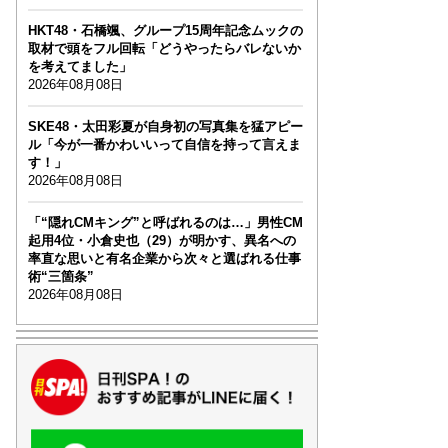
HKT48・石橋颯、グループ15周年記念ムックの
取材で頭をフル回転「どうやったらバレないか
を考えてました」
2026年08月08日
SKE48・太田彩夏が自身初の写真集を猛アピー
ル「今が一番かわいいって自信を持って言えま
す！」
2026年08月08日
「“隠れCMキング”と呼ばれるのは…」男性CM
起用4位・小倉史也（29）が明かす、異名への
率直な思いと有名企業から次々と選ばれる仕事
術“三箇条”
2026年08月08日