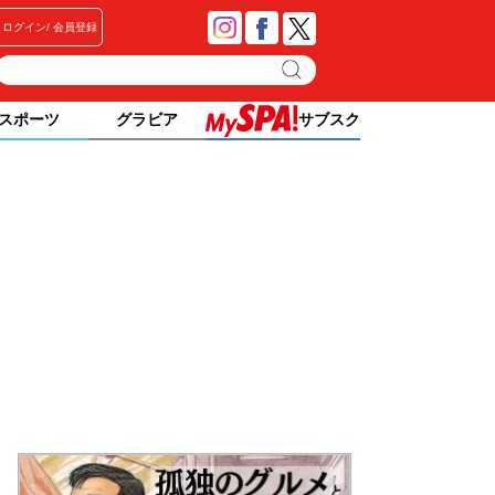
ログイン
会員登録
スポーツ
グラビア
サブスク