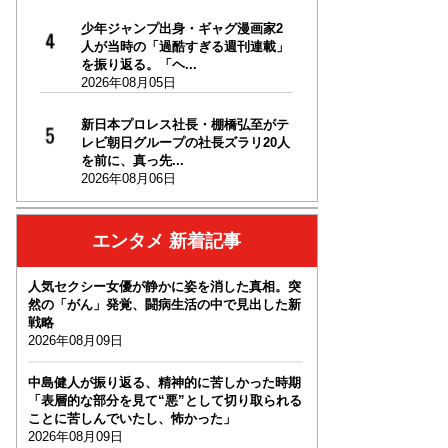
少年ジャンプ出身・ギャグ漫画家2
人が当時の「過酷すぎる週刊連載」
を振り返る。「ヘ...
2026年08月05日
新日本プロレス社長・棚橋弘至がテ
レビ朝日グループの社長ズラリ20人
を前に、真っ先...
2026年08月06日
エンタメ 新着記事
人気セクシー女優が静かに姿を消した真相。突
然の「がん」発覚、闘病生活の中で見出した新
戦略
2026年08月09日
中島健人が振り返る、精神的に苦しかった時期
「表層的な部分を見て“悪”として切り取られる
ことに苦しんでいたし、怖かった」
2026年08月09日