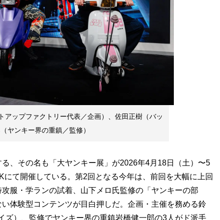
トアップファクトリー代表／企画）、佐田正樹（バッ
郎（ヤンキー界の重鎮／監修）
、その名も「大ヤンキー展」が2026年4月18日（土）〜5
PARKにて開催している。第2回となる今年は、前回を大幅に上回
特攻服・学ランの試着、山下メロ氏監修の「ヤンキーの部
ない体験型コンテンツが目白押しだ。企画・主催を務める鈴
イズ）、監修でヤンキー界の重鎮岩橋健一郎の3人がド派手