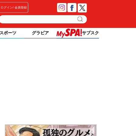
ログイン
会員登録
スポーツ
グラビア
サブスク