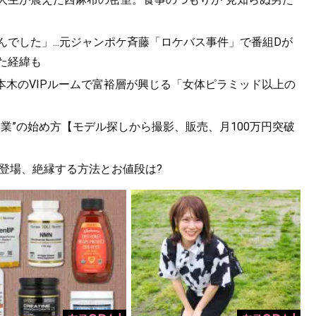
んでした」...元ジャンポケ斉藤「ロケバス事件」で番組Dが
た経緯も
六本木のVIPルームで富裕層が興じる「女体ピラミッド以上の
副業”の始め方【モデル探しから撮影、販売、月100万円突破
も登場、絶縁する方法とお値段は?