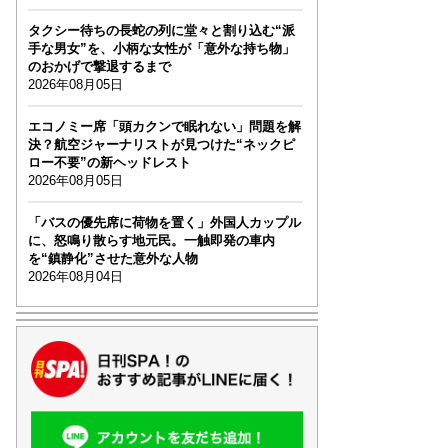
タクシー待ちの長蛇の列に堂々と割り込む“派
手な男女”を、小柄な女性が「意外な持ち物」
のおかげで撃退するまで
2026年08月05日
エコノミー席「頭カクンで眠れない」問題を解
決？航空ジャーナリストが見つけた“ネックピ
ロー不要”の新ヘッドレスト
2026年08月05日
「バスの優先席に荷物を置く」外国人カップル
に、怒鳴り散らす地元民。一触即発の車内
を“鎮静化”させた意外な人物
2026年08月04日