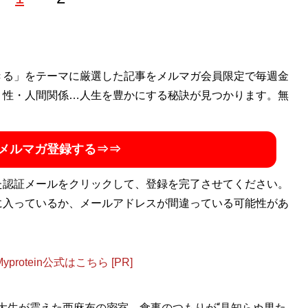
サラリーマンライター。趣味はドキュメンタリー番組を観る
きる」をテーマに厳選した記事をメルマガ会員限定で毎週金
・性・人間関係…人生を豊かにする秘訣が見つかります。無
メルマガ登録する⇒⇒
た認証メールをクリックして、登録を完了させてください。
に入っているか、メールアドレスが間違っている可能性があ
otein公式はこちら [PR]
女子大生が震えた西麻布の密室。食事のつもりが“見知らぬ男た