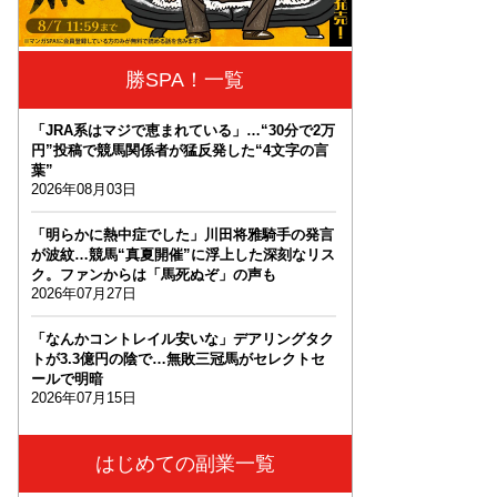
勝SPA！一覧
「JRA系はマジで恵まれている」…“30分で2万
円”投稿で競馬関係者が猛反発した“4文字の言
葉”
2026年08月03日
「明らかに熱中症でした」川田将雅騎手の発言
が波紋…競馬“真夏開催”に浮上した深刻なリス
ク。ファンからは「馬死ぬぞ」の声も
2026年07月27日
「なんかコントレイル安いな」デアリングタク
トが3.3億円の陰で…無敗三冠馬がセレクトセ
ールで明暗
2026年07月15日
はじめての副業一覧