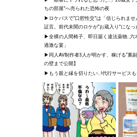
ちの部屋”へ売られた恐怖の夜
▶ロケバスで“口腔性交”は「信じられませ
証言。前代未聞のロケが“お蔵入り”になっ
▶全裸の人間椅子、即日届く違法薬物...
過激な宴」
▶同人AV制作者3人が明かす、稼げる“裏
の壁まで公開】
▶もう親と縁を切りたい...!代行サービス