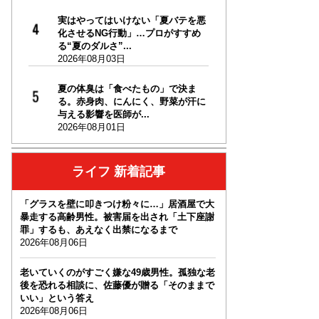
実はやってはいけない「夏バテを悪
化させるNG行動」…プロがすすめ
る“夏のダルさ”...
2026年08月03日
夏の体臭は「食べたもの」で決ま
る。赤身肉、にんにく、野菜が汗に
与える影響を医師が...
2026年08月01日
ライフ 新着記事
「グラスを壁に叩きつけ粉々に…」居酒屋で大
暴走する高齢男性。被害届を出され「土下座謝
罪」するも、あえなく出禁になるまで
2026年08月06日
老いていくのがすごく嫌な49歳男性。孤独な老
後を恐れる相談に、佐藤優が贈る「そのままで
いい」という答え
2026年08月06日