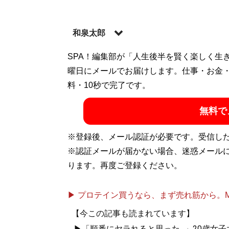
和泉太郎
込み入った話や怖い体験談を収集している
SPA！編集部が「人生後半を賢く楽しく生
ことと仏像フィギュア集め
曜日にメールでお届けします。仕事・お金
記事一覧へ
料・10秒で完了です。
無料で
※登録後、メール認証が必要です。受信し
※認証メールが届かない場合、迷惑メール
ります。再度ご登録ください。
▶ プロテイン買うなら、まず売れ筋から。Mypr
【今この記事も読まれています】
▶「順番にヤラれると思った...」20歳