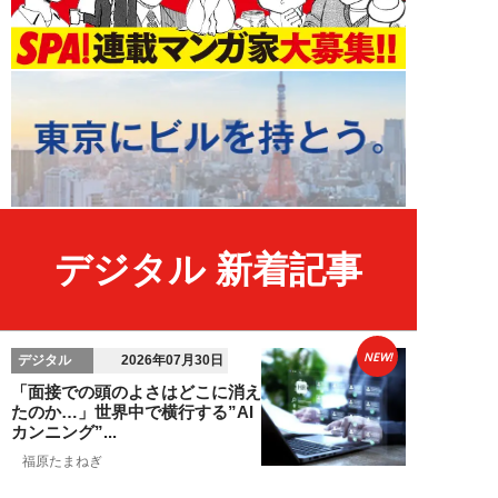
デジタル 新着記事
NEW!
デジタル
2026年07月30日
「面接での頭のよさはどこに消え
たのか…」世界中で横行する”AI
カンニング”...
福原たまねぎ