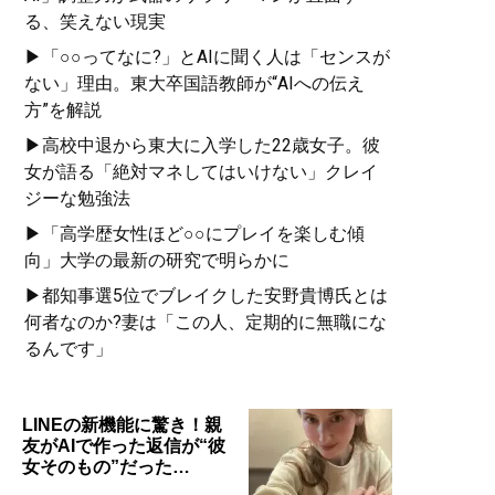
る、笑えない現実
▶「○○ってなに?」とAIに聞く人は「センスが
ない」理由。東大卒国語教師が“AIへの伝え
方”を解説
▶高校中退から東大に入学した22歳女子。彼
女が語る「絶対マネしてはいけない」クレイ
ジーな勉強法
▶「高学歴女性ほど○○にプレイを楽しむ傾
向」大学の最新の研究で明らかに
▶都知事選5位でブレイクした安野貴博氏とは
何者なのか?妻は「この人、定期的に無職にな
るんです」
LINEの新機能に驚き！親
友がAIで作った返信が“彼
女そのもの”だった…