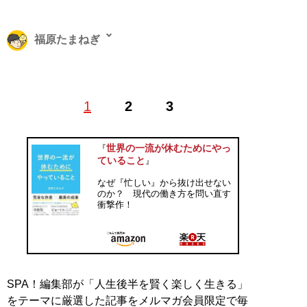
福原たまねぎ
シアトル在住。外資系IT米国本社のシニアPM。ワシン
1
2
3
トン大学MBAメンター（キャリア・アドバイザー）。大
学卒業後にベンチャー企業を経て2016年に外資系IT企業
の日本支社に入社。2022年にアメリカ本社に転籍し現
世界の一流が休むためにやっ
『
職。
note
では仕事術やキャリア論など記事を多数発表。
ていること
』
初著書
『世界の一流が休むためにやっていること』
（朝
なぜ『忙しい』から抜け出せない
日新聞出版）が発売中。X：
@fukutamanegi
のか？ 現代の働き方を問い直す
衝撃作！
『
世界の一流が休むため
にやっていること
』
なぜ『忙しい』から抜け
出せないのか？ 現代の
SPA！編集部が「人生後半を賢く楽しく生きる」
働き方を問い直す衝撃
をテーマに厳選した記事をメルマガ会員限定で毎