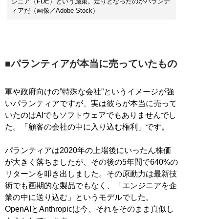
ジニア（FDE）という施策。走りとなったのがパランテ
ィアだ（画像／Adobe Stock）
■パランティアが本当に売っていたもの
軍や政府向けの”特殊な会社”というイメージが強
いパランティアですが、実は彼らが本当に売って
いたのはAIでもソフトウェアでもありませんでし
た。「顧客の会社の中に入り込む権利」です。
パランティアは2020年の上場後にいったん株価
が大きく落ちましたが、その後の5年間で640%の
リターンを叩き出しました。その原動力は最新技
術でも画期的な製品でもなく、「エンジニアを企
業の中に送り込む」というモデルでした。
OpenAIとAnthropicは今、それをそのまま真似し