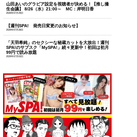
山田あいのグラビア設定を視聴者が決める！【推し撮
生会議】 8/26（水）21:00～ MC：岸明日香
2026年07月29日
【週刊SPA! 発売日変更のお知らせ】
2026年07月28日
「天羽希純」のセクシーな秘蔵カットを大放出！週刊
SPA!のサブスク「MySPA!」続々更新中！初回は初月
99円で読み放題
2026年07月03日