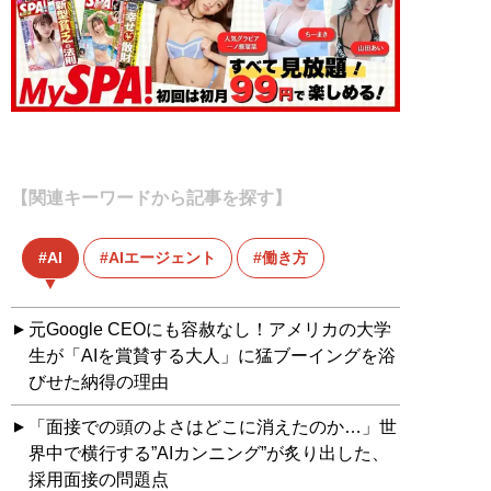
【関連キーワードから記事を探す】
AI
AIエージェント
働き方
元Google CEOにも容赦なし！アメリカの大学
生が「AIを賞賛する大人」に猛ブーイングを浴
びせた納得の理由
「面接での頭のよさはどこに消えたのか…」世
界中で横行する”AIカンニング”が炙り出した、
採用面接の問題点