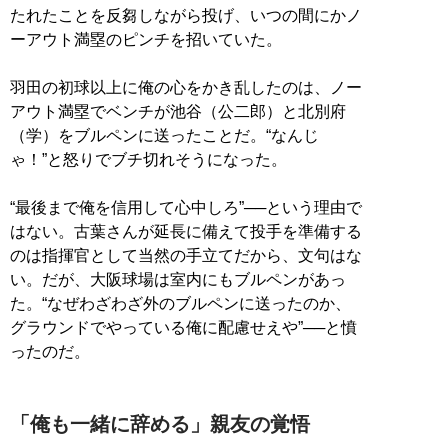
たれたことを反芻しながら投げ、いつの間にかノ
ーアウト満塁のピンチを招いていた。
羽田の初球以上に俺の心をかき乱したのは、ノー
アウト満塁でベンチが池谷（公二郎）と北別府
（学）をブルペンに送ったことだ。“なんじ
ゃ！”と怒りでブチ切れそうになった。
“最後まで俺を信用して心中しろ”──という理由で
はない。古葉さんが延長に備えて投手を準備する
のは指揮官として当然の手立てだから、文句はな
い。だが、大阪球場は室内にもブルペンがあっ
た。“なぜわざわざ外のブルペンに送ったのか、
グラウンドでやっている俺に配慮せえや”──と憤
ったのだ。
「俺も一緒に辞める」親友の覚悟