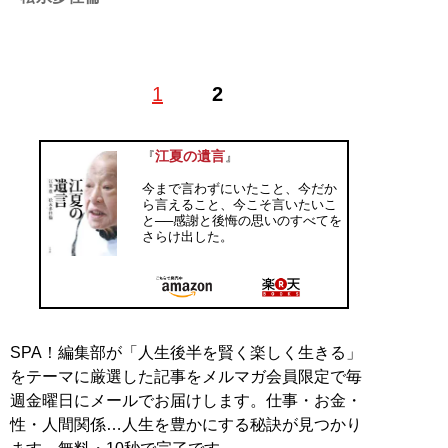
1968年生まれ。岐阜県出身。琉球大学卒。出版社勤務を
1
2
経て沖縄移住後、ノンフィクション作家に。プロ野球界
の重鎮のインタビューをはじめ、スポーツ取材に定評が
ある。著書に『
怪物 江川卓伝
』（集英社）、『
92歳、
江夏の遺言
『
』
広岡達朗の正体
』、『
確執と信念 スジを通した男た
今まで言わずにいたこと、今だか
ち
』(ともに扶桑社)、『
第二の人生で勝ち組になる 前職:
ら言えること、今こそ言いたいこ
プロ野球選手
』(KADOKAWA)、『
まかちょーけ 興南
と──感謝と後悔の思いのすべてを
甲子園優勝春夏連覇のその後
』、『
偏差値70の甲子園
さらけ出した。
―僕たちは文武両道で東大を目指す―
』、映画化にもな
った『
沖縄を変えた男 栽弘義 ―高校野球に捧げた生
涯
』、『
偏差値70からの甲子園 ―僕たちは野球も学業
も頂点を目指す―
』、(ともに集英社文庫)、『
善と悪
江夏豊ラストメッセージ
』、『
最後の黄金世代 遠藤保
SPA！編集部が「人生後半を賢く楽しく生きる」
仁
』、『
史上最速の甲子園 創志学園野球部の奇跡
』『
沖
をテーマに厳選した記事をメルマガ会員限定で毎
縄のおさんぽ
』(ともにKADOKAWA)、『
マウンドに散っ
週金曜日にメールでお届けします。仕事・お金・
た天才投手
』(講談社+α文庫)、『
永遠の一球 ―甲子園優
性・人間関係…人生を豊かにする秘訣が見つかり
勝投手のその後―
』(河出書房新社)などがある。5月15