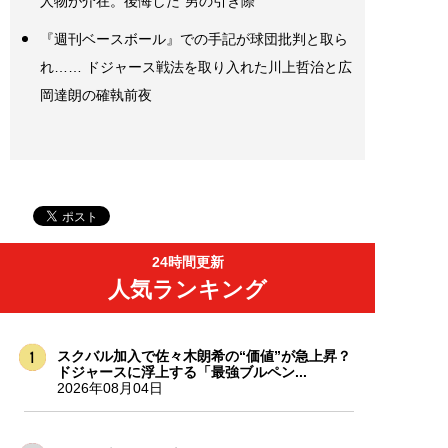
人物が介在。後悔した“男の引き際”
『週刊ベースボール』での手記が球団批判と取ら
れ…… ドジャース戦法を取り入れた川上哲治と広
岡達朗の確執前夜
24時間更新
人気ランキング
スクバル加入で佐々木朗希の“価値”が急上昇？
ドジャースに浮上する「最強ブルペン...
2026年08月04日