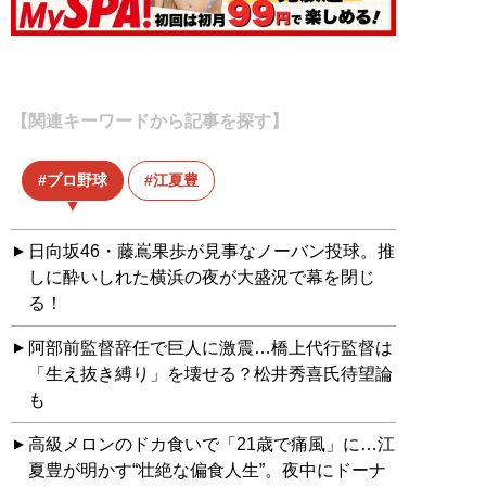
【関連キーワードから記事を探す】
プロ野球
江夏豊
日向坂46・藤嶌果歩が見事なノーバン投球。推
しに酔いしれた横浜の夜が大盛況で幕を閉じ
る！
阿部前監督辞任で巨人に激震…橋上代行監督は
「生え抜き縛り」を壊せる？松井秀喜氏待望論
も
高級メロンのドカ食いで「21歳で痛風」に…江
夏豊が明かす“壮絶な偏食人生”。夜中にドーナ