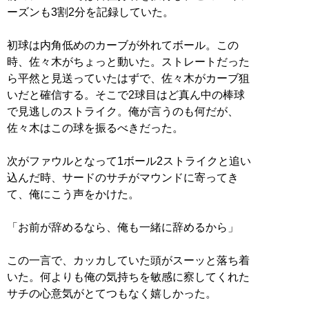
ーズンも3割2分を記録していた。
初球は内角低めのカーブが外れてボール。この
時、佐々木がちょっと動いた。ストレートだった
ら平然と見送っていたはずで、佐々木がカーブ狙
いだと確信する。そこで2球目はど真ん中の棒球
で見逃しのストライク。俺が言うのも何だが、
佐々木はこの球を振るべきだった。
次がファウルとなって1ボール2ストライクと追い
込んだ時、サードのサチがマウンドに寄ってき
て、俺にこう声をかけた。
「お前が辞めるなら、俺も一緒に辞めるから」
この一言で、カッカしていた頭がスーッと落ち着
いた。何よりも俺の気持ちを敏感に察してくれた
サチの心意気がとてつもなく嬉しかった。