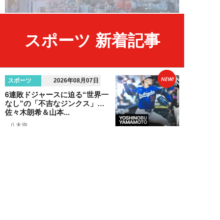
スポーツ 新着記事
NEW!
スポーツ
2026年08月07日
6連敗ドジャースに迫る“世界一
なし”の「不吉なジンクス」…
佐々木朗希＆山本...
八木遊
NEW!
エンタメ
2026年08月05日
「ネタにするな」本田圭佑の“移
民投稿”に批判殺到。社会問題に
首を突っ込むた...
石黒隆之