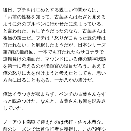
後日、ブチをはじめとする親しい仲間からは、
「お前の性格を知って、古葉さんはわざと見える
ように外のブルペンに行かせたに決まっている」
と言われた。もしそうだったのなら、古葉さんは
相当の策士だ。ブチは「怒りがこもった豊の球は
打たれない」と解釈したようだが、日本シリーズ
第7戦の最終回、一本でも打たれたらサヨナラで
逆転負けの場面だ。マウンドにいる俺の精神状態
を第一に考えるのが指揮官の役目だろう。あえて
俺の怒りに火を付けようと考えたとしても、悪い
方向に出ることもある。一か八かの賭けだ。
俺はイラつきが収まらず、ベンチの古葉さんをず
っと睨みつけた。なんと、古葉さんも俺を睨み返
していた。
ノーアウト満塁で迎えたのは代打・佐々木恭介。
前のシーズンでは首位打者を獲得し、この79年シ