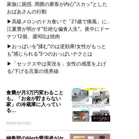
家族に困惑...周囲の乗客が内心“スカッ”とした
――。
おばあさんの行動
▶高級メロンのドカ食いで「21歳で痛風」に...
江夏豊が明かす“壮絶な偏食人生”。夜中にドー
ナツ12個、週9回は焼肉
▶おっぱいを“揉む”のは逆効果!女性がもっと
も“感じられる”3つのおっぱいテクとは
『
確執と信念 スジを通
した男たち
』
▶「セックス中は実況を」女性の感度を上げ
る/下げる言葉の境界線
昭和のプロ野球界を彩っ
た男たちの“信念”と“生き
様”を追った渾身の１冊
食費が月3万円変わること
も。「お金が貯まらない
家」の冷蔵庫に入ってい
る…
2026年08月09日
記事一覧へ
編集部のiHerb愛用者がセ