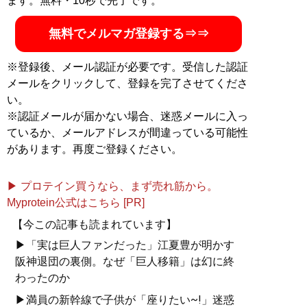
ます。無料・10秒で完了です。
日に江夏豊氏との共著『
江夏の遺言
』を刊行した。
無料でメルマガ登録する⇒⇒
『
江夏の遺言
』
※登録後、メール認証が必要です。受信した認証
今まで言わずにいたこ
メールをクリックして、登録を完了させてくださ
と、今だから言えるこ
い。
と、今こそ言いたいこと
※認証メールが届かない場合、迷惑メールに入っ
──感謝と後悔の思いのす
ているか、メールアドレスが間違っている可能性
べてをさらけ出した。
があります。再度ご登録ください。
▶ プロテイン買うなら、まず売れ筋から。
Myprotein公式はこちら [PR]
【今この記事も読まれています】
『
92歳、広岡達朗の正
▶「実は巨人ファンだった」江夏豊が明かす
体
』
阪神退団の裏側。なぜ「巨人移籍」は幻に終
わったのか
嫌われた“球界の最長老”が
▶満員の新幹線で子供が「座りたい~!」迷惑
遺したかったものとは