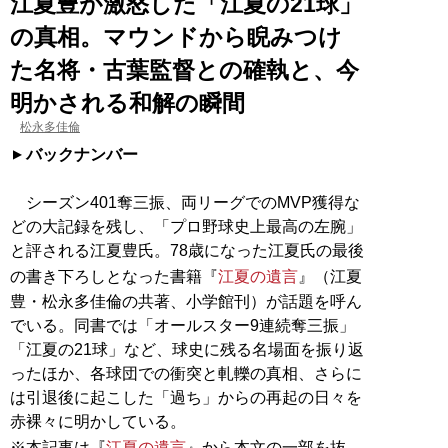
江夏豊が激怒した「江夏の21球」
の真相。マウンドから睨みつけ
た名将・古葉監督との確執と、今
明かされる和解の瞬間
松永多佳倫
バックナンバー
シーズン401奪三振、両リーグでのMVP獲得な
どの大記録を残し、「プロ野球史上最高の左腕」
と評される江夏豊氏。78歳になった江夏氏の最後
の書き下ろしとなった書籍『
江夏の遺言
』（江夏
豊・松永多佳倫の共著、小学館刊）が話題を呼ん
でいる。同書では「オールスター9連続奪三振」
「江夏の21球」など、球史に残る名場面を振り返
ったほか、各球団での衝突と軋轢の真相、さらに
は引退後に起こした「過ち」からの再起の日々を
赤裸々に明かしている。
※本記事は『
江夏の遺言
』から本文の一部を抜