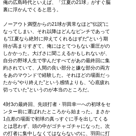
俺の広島時代といえば、「江夏の21球」がすぐ脳
裏に浮かんでくると思う。
ノーアウト満塁からの21球が異常なほど“伝説”に
なってしまい、それ以降はどんなピンチであって
も“江夏なら絶対に抑えてくれるはずだ”という期
待が高まりすぎて、俺にはとてつもない重圧がの
しかかった。大げさに聞こえるかもしれないが、
自分の野球人生で学んだすべてがあの最終回に集
約されていて、人間の良い部分と嫌な部分の両方
をあのマウンドで経験した。それほどの場面だっ
たから“やり終えた”という感情よりも、“心底疲れ
切っていた”というのが本当のところだ。
4対3の最終回、先頭打者・羽田幸一への初球をセ
ンター前に運ばれたところから始まった。まさか
1点差の場面で初球の真っすぐに手を出してくる
とは思わず、頭の中がゴチャゴチャになった。次
の打者に集中しなくてはならないのに、羽田に打