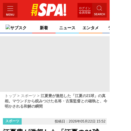
ログイン
会員登録
サブスク
新着
ニュース
エンタメ
ライフ
トップ
スポーツ
江夏豊が激怒した「江夏の21球」の真
相。マウンドから睨みつけた名将・古葉監督との確執と、今
明かされる和解の瞬間
スポーツ
投稿日：2026年05月22日 15:52