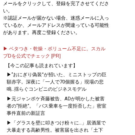
メールをクリックして、登録を完了させてくださ
い。
※認証メールが届かない場合、迷惑メールに入っ
ているか、メールアドレスが間違っている可能性
があります。再度ご登録ください。
▶ ベタつき・乾燥・ボリューム不足に。スカル
プDを公式でチェック [PR]
【今この記事も読まれています】
▶“おにぎり偽装”が招いた、ミニストップの巨
額赤字。深夜に「一人で70個握る」現場の悲
鳴...揺らぐコンビニのビジネスモデル
▶元ジャンポケ斉藤被告、ADが明かした被害
者の“拒絶”。「バス乗車を一度拒否した」密室
事件直前の新証言
▶「グラスを壁に叩きつけ粉々に...」居酒屋で
大暴走する高齢男性。被害届を出され「土下