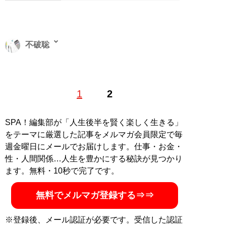
不破聡
フリーライター。大企業から中小企業まで幅広く経営支
1
2
援を行った経験を活かし、経済や金融に関連する記事を
執筆中。得意領域は外食、ホテル、映画・ゲームなどエ
ンターテインメント業界
SPA！編集部が「人生後半を賢く楽しく生きる」
記事一覧へ
をテーマに厳選した記事をメルマガ会員限定で毎
週金曜日にメールでお届けします。仕事・お金・
性・人間関係…人生を豊かにする秘訣が見つかり
ます。無料・10秒で完了です。
無料でメルマガ登録する⇒⇒
※登録後、メール認証が必要です。受信した認証