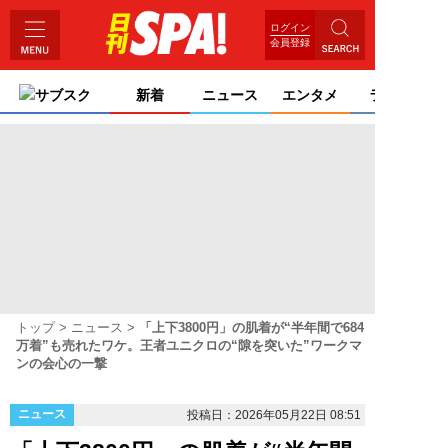
ログイン
会員登録
サブスク
新着
ニュース
エンタメ
ライフ
トップ
ニュース
「上下3800円」の肌着が“半年間で684
万着”も売れたワケ。王者ユニクロの“隙を突いた”ワークマ
ンの会心の一撃
ニュース
投稿日：2026年05月22日 08:51