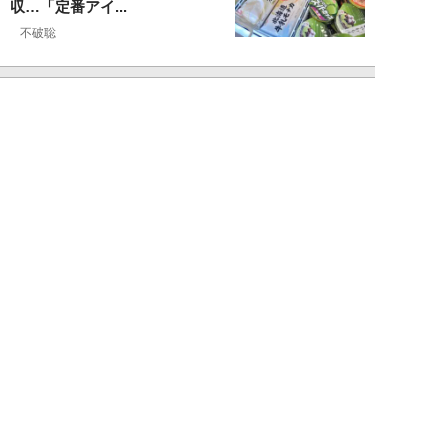
収…「定番アイ...
不破聡
NEW!
ニュース
2026年08月05日
なぜワイドショーは「酷暑」を連
呼する？ 山口真由が明かす、テ
レビが天気ネタ...
山口真由
NEW!
ニュース
2026年08月05日
やまゆり園事件から10年。乙武
洋匡が問う「私たちの心にも“植
松聖”が棲んで...
乙武洋匡
NEW!
ニュース
2026年08月05日