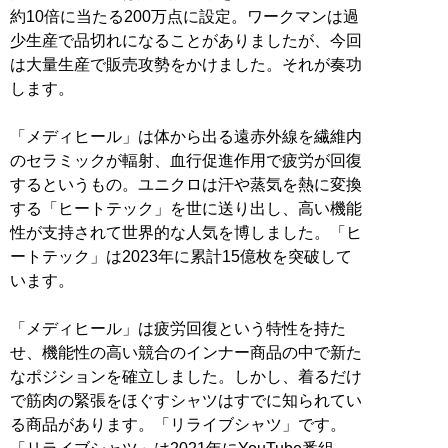
約10倍に当たる200万点に設定。ワークマンは過
少生産で品切れになることがありましたが、今回
は大量生産で販売攻勢をかけました。それが奏功
します。
「メディヒール」は体から出る遠赤外線を繊維内
のセラミックが輻射、血行促進作用で疲労が回復
するというもの。ユニクロは汗や蒸気を熱に変換
する「ヒートテック」を世に送り出し、高い機能
性が支持されて世界的な人気を博しました。「ヒ
ートテック」は2023年に累計15億枚を突破して
います。
「メディヒール」は疲労回復という特性を持た
せ、機能性の高い競合のインナー商品の中で新た
なポジションを確立しました。しかし、着るだけ
で筋肉の緊張をほぐすシャツはすでに知られてい
る商品があります。「リライブシャツ」です。