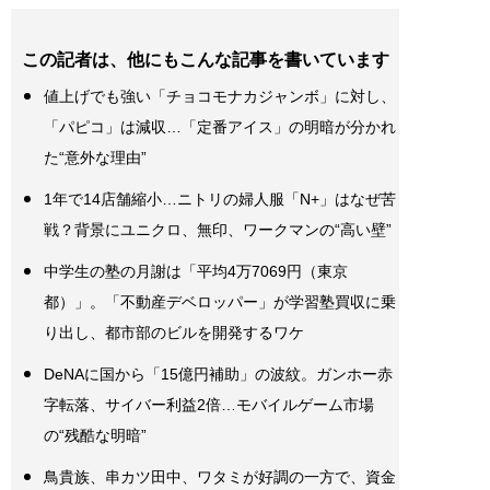
この記者は、他にもこんな記事を書いています
値上げでも強い「チョコモナカジャンボ」に対し、
「パピコ」は減収…「定番アイス」の明暗が分かれ
た“意外な理由”
1年で14店舗縮小…ニトリの婦人服「N+」はなぜ苦
戦？背景にユニクロ、無印、ワークマンの“高い壁”
中学生の塾の月謝は「平均4万7069円（東京
都）」。「不動産デベロッパー」が学習塾買収に乗
り出し、都市部のビルを開発するワケ
DeNAに国から「15億円補助」の波紋。ガンホー赤
字転落、サイバー利益2倍…モバイルゲーム市場
の“残酷な明暗”
鳥貴族、串カツ田中、ワタミが好調の一方で、資金