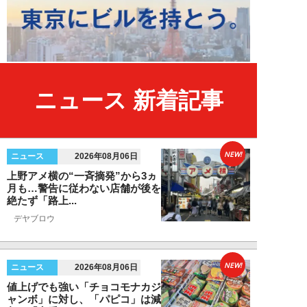
ニュース 新着記事
NEW!
ニュース
2026年08月06日
上野アメ横の“一斉摘発”から3ヵ
月も…警告に従わない店舗が後を
絶たず「路上...
デヤブロウ
NEW!
ニュース
2026年08月06日
値上げでも強い「チョコモナカジ
ャンボ」に対し、「パピコ」は減