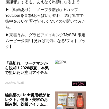
座謝罪」するも、あえなく出禁になるまで
▶【動画あり】「ノーブラ散歩」Hカップ
Youtuberを直撃!おっぱいが揺れ、透け乳首で
街中を歩いて“恥ずかしくない”のか聞いてみた
ら...
▶東雲うみ、グラビアメイキングMySPA!限定
ムービー公開!【見れば元気になる!フォトブッ
ク】
「品切れ」ワークマンか
ら脱却！2026春夏、本気
で狙いたい注目アイテム
2026年02月22日
編集部のiHerb愛用者がセ
レクト。健康・美容のお
悩み別、鉄板アイテム…