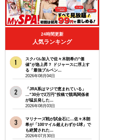
24時間更新
人気ランキング
スクバル加入で佐々木朗希の“価
値”が急上昇？ ドジャースに浮上す
る「最強ブルペン...
2026年08月04日
「JRA系はマジで恵まれている」
…“30分で2万円”投稿で競馬関係者
が猛反発した...
2026年08月03日
マリナーズ戦が試金石に…佐々木朗
希が「100マイル超えわずか1球」で
も絶賛された...
2026年07月30日