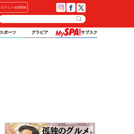
ログイン
会員登録
スポーツ
グラビア
サブスク