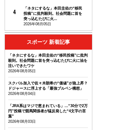
「ネタにするな」本田圭佑の“移民
投稿”に批判殺到。社会問題に首を
突っ込むたびに火...
2026年08月05日
スポーツ 新着記事
「ネタにするな」本田圭佑の“移民投稿”に批判
殺到。社会問題に首を突っ込むたびに火に油を
注いできたワケ
2026年08月05日
スクバル加入で佐々木朗希の“価値”が急上昇？
ドジャースに浮上する「最強ブルペン構想」
2026年08月04日
「JRA系はマジで恵まれている」…“30分で2万
円”投稿で競馬関係者が猛反発した“4文字の言
葉”
2026年08月03日