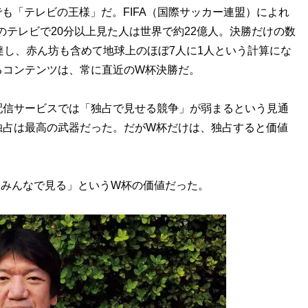
「テレビの王様」だ。FIFA（国際サッカー連盟）によれ
のテレビで20分以上見た人は世界で約22億人。決勝だけの数
達し、赤ん坊も含めて地球上のほぼ7人に1人という計算にな
るコンテンツは、常に直近のW杯決勝だ。
配信サービスでは「独占で見せる競争」が弱まるという見通
独占は最高の武器だった。だがW杯だけは、独占すると価値
「みんなで見る」というW杯の価値だった。