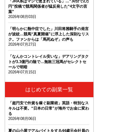
「JRA系はマジで恵まれている」…“30分で2万
円”投稿で競馬関係者が猛反発した“4文字の言
葉”
2026年08月03日
「明らかに熱中症でした」川田将雅騎手の発言
が波紋…競馬“真夏開催”に浮上した深刻なリス
ク。ファンからは「馬死ぬぞ」の声も
2026年07月27日
「なんかコントレイル安いな」デアリングタク
トが3.3億円の陰で…無敗三冠馬がセレクトセ
ールで明暗
2026年07月15日
はじめての副業一覧
「超円安で外貨を稼ぐ副業術」英語・特別なス
キルは不要。“日本の日常”が海外でお金に変わ
る
2026年08月06日
夏の山小屋でアルバイトをする44歳元会社員の