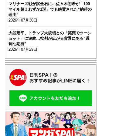
マリナーズ戦が試金石に…佐々木朗希が「100
マイル超えわずか1球」でも絶賛された“納得の
理由”
2026年07月30日
大谷翔平、トランプ大統領との「笑顔でツーシ
ョット」に波紋…批判が広がる背景にある“過
剰な期待”
2026年07月29日