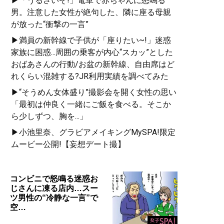
▶「うるさいぞ!」電車で赤ちゃんに怒鳴る
男。注意した女性が絶句した、隣に座る母親
が放った“衝撃の一言”
▶満員の新幹線で子供が「座りたい~!」迷惑
家族に困惑...周囲の乗客が内心“スカッ”とした
おばあさんの行動/お盆の新幹線、自由席はど
れくらい混雑する?JR利用実績を調べてみた
▶“そうめん女体盛り”撮影会を開く女性の思い
「最初は仲良く一緒にご飯を食べる。そこか
ら少しずつ、胸を...」
▶小池里奈、グラビアメイキングMySPA!限定
ムービー公開!【妄想デート撮】
コンビニで怒鳴る迷惑お
じさんに凍る店内…スー
ツ男性の“冷静な一言”で
空…