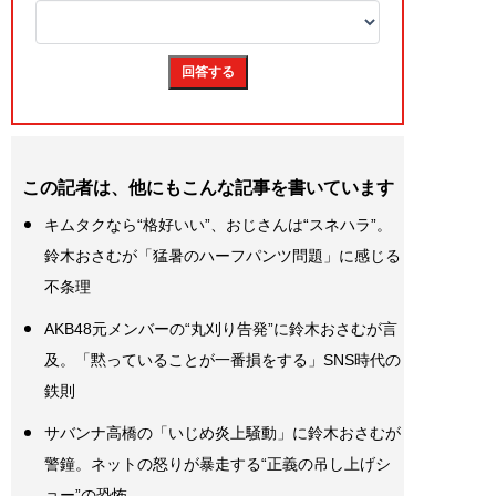
この記者は、他にもこんな記事を書いています
キムタクなら“格好いい”、おじさんは“スネハラ”。
鈴木おさむが「猛暑のハーフパンツ問題」に感じる
不条理
AKB48元メンバーの“丸刈り告発”に鈴木おさむが言
及。「黙っていることが一番損をする」SNS時代の
鉄則
サバンナ高橋の「いじめ炎上騒動」に鈴木おさむが
警鐘。ネットの怒りが暴走する“正義の吊し上げシ
ョー”の恐怖