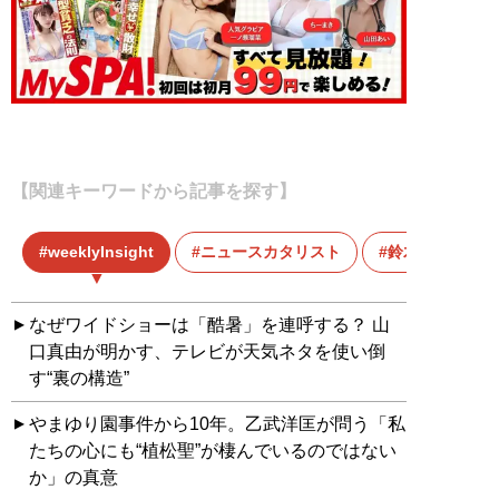
【関連キーワードから記事を探す】
weeklyInsight
ニュースカタリスト
鈴木おさむ
なぜワイドショーは「酷暑」を連呼する？ 山
口真由が明かす、テレビが天気ネタを使い倒
す“裏の構造”
やまゆり園事件から10年。乙武洋匡が問う「私
たちの心にも“植松聖”が棲んでいるのではない
か」の真意