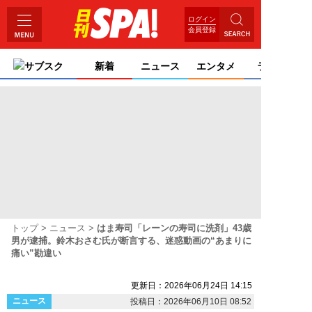
ログイン
会員登録
サブスク
新着
ニュース
エンタメ
ライフ
トップ
ニュース
はま寿司「レーンの寿司に洗剤」43歳
男が逮捕。鈴木おさむ氏が断言する、迷惑動画の“あまりに
痛い”勘違い
更新日：2026年06月24日 14:15
ニュース
投稿日：2026年06月10日 08:52