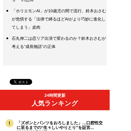
「ホリエモンAI」が10歳児の間で流行。鈴木おさむ
が危惧する「法律で縛るほどAIがより巧妙に進化し
てしまう」皮肉
石丸伸二は恋リア出演で変わるのか？鈴木おさむが
考える“成長物語”の正体
24時間更新
人気ランキング
「ズボンとパンツをおろしました」…口腔性交
に至るまでの“生々しいやりとり”を証言...