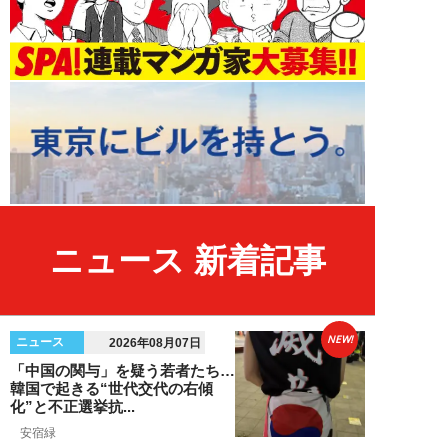
ニュース 新着記事
NEW!
ニュース
2026年08月07日
「中国の関与」を疑う若者たち…
韓国で起きる“世代交代の右傾
化”と不正選挙抗...
安宿緑