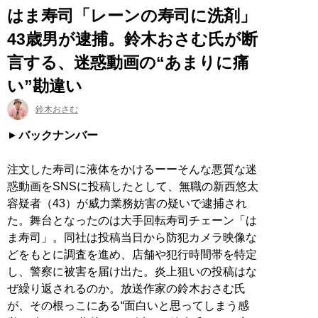
はま寿司「レーンの寿司に洗剤」
43歳男が逮捕。鈴木おさむ氏が断
言する、迷惑動画の“あまりに痛
い”勘違い
鈴木おさむ
バックナンバー
注文した寿司に液体をかけるーーそんな悪質な迷
惑動画をSNSに投稿したとして、無職の新西悠太
容疑者（43）が威力業務妨害の疑いで逮捕され
た。舞台となったのは大手回転寿司チェーン「は
ま寿司」。同社は投稿当日から防犯カメラ映像な
どをもとに調査を進め、店舗や犯行時間帯を特定
し、警察に被害を届け出た。炎上狙いの投稿はな
ぜ繰り返されるのか。放送作家の鈴木おさむ氏
が、その根っこにある“面白いと思ってしまう感