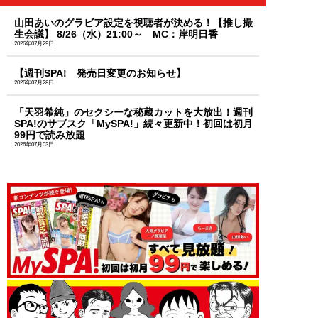
山田あいのグラビア設定を視聴者が決める！【推し撮
生会議】 8/26（水）21:00～ MC：岸明日香
2026年07月29日
【週刊SPA! 発売日変更のお知らせ】
2026年07月28日
「天羽希純」のセクシーな秘蔵カットを大放出！週刊
SPA!のサブスク「MySPA!」続々更新中！初回は初月
99円で読み放題
2026年07月03日