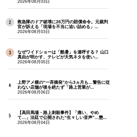
2026年08月03日
救急隊のドア破壊に26万円の賠償命令。元裁判
官が訴える「現場を不当に追い詰める」...
2026年08月03日
なぜワイドショーは「酷暑」を連呼する？ 山口
真由が明かす、テレビが天気ネタを使い...
2026年08月05日
上野アメ横の“一斉摘発”から3ヵ月も…警告に従
わない店舗が後を絶たず「路上営業が...
2026年08月06日
【高田馬場・路上刺殺事件】「痛い、やめ
て…」法廷で公開された“生々しい音声”…懲...
2026年08月04日