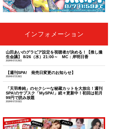
インフォメーション
山田あいのグラビア設定を視聴者が決める！【推し撮
生会議】 8/26（水）21:00～ MC：岸明日香
2026年07月29日
【週刊SPA! 発売日変更のお知らせ】
2026年07月28日
「天羽希純」のセクシーな秘蔵カットを大放出！週刊
SPA!のサブスク「MySPA!」続々更新中！初回は初月
99円で読み放題
2026年07月03日