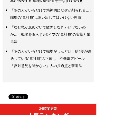
幸が伝授する“職場の厄介者を手なずける技術”
「あの人がいるだけで精神的になぜか削られる…」
職場の“毒社員”は追い出してはいけない理由
「なぜ私が尻ぬぐいで疲弊しなきゃいけないの
か…」職場を荒らす5タイプの“毒社員”の実態と撃
退法
「あの人がいるだけで職場がしんどい」約4割が遭
遇している“毒社員”の正体…「不機嫌アピール」
「反対意見を聞かない」人の共通点と撃退法
24時間更新