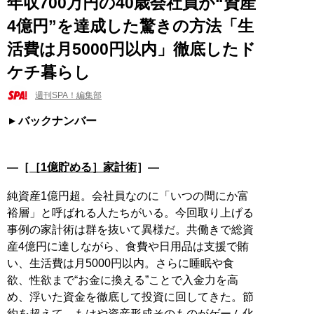
年収700万円の40歳会社員が“資産
4億円”を達成した驚きの方法「生
活費は月5000円以内」徹底したド
ケチ暮らし
週刊SPA！編集部
バックナンバー
―［
［1億貯める］家計術
］―
純資産1億円超。会社員なのに「いつの間にか富
裕層」と呼ばれる人たちがいる。今回取り上げる
事例の家計術は群を抜いて異様だ。共働きで総資
産4億円に達しながら、食費や日用品は支援で賄
い、生活費は月5000円以内。さらに睡眠や食
欲、性欲まで“お金に換える”ことで入金力を高
め、浮いた資金を徹底して投資に回してきた。節
約を超えて、もはや資産形成そのものがゲーム化