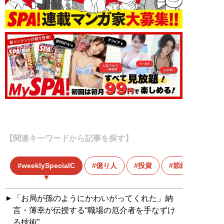
【関連キーワードから記事を探す】
weeklySpecialC
億り人
投資
節約
「お局が孫のようにかわいがってくれた」納
言・薄幸が伝授する“職場の厄介者を手なずけ
る技術”