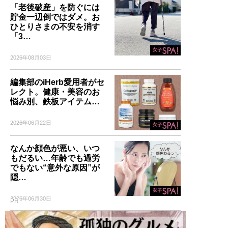
「老後破産」を防ぐには
貯金一辺倒ではダメ。お
ひとりさまの不安を消す
「3…
2026年08月03日
編集部のiHerb愛用者がセ
レクト。健康・美容のお
悩み別、鉄板アイテム…
2026年06月22日
なんか顔色が悪い、いつ
もだるい…年齢でも過労
でもない“意外な原因”が
隠…
2026年06月30日
PR