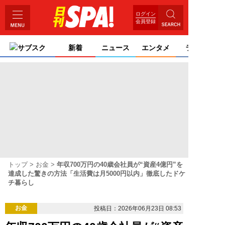
ログイン
会員登録
サブスク
新着
ニュース
エンタメ
ライフ
トップ
お金
年収700万円の40歳会社員が“資産4億円”を
達成した驚きの方法「生活費は月5000円以内」徹底したドケ
チ暮らし
お金
投稿日：2026年06月23日 08:53