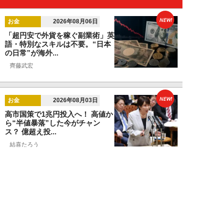
NEW!
お金
2026年08月06日
「超円安で外貨を稼ぐ副業術」英
語・特別なスキルは不要。“日本
の日常”が海外...
齊藤武宏
NEW!
お金
2026年08月03日
高市国策で1兆円投入へ！ 高値か
ら“半値暴落”した今がチャン
ス？ 億超え投...
結喜たろう
NEW!
お金
2026年07月27日
ドローンの次は“人型ロボット
株”か。億超え投資家が先回りす
る「隠れ防衛銘柄...