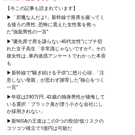
【今この記事も読まれています】
▶「邪魔なんだよ!」新幹線で座席を蹴ってく
る後ろの男性...恐怖に震えた女性客を救っ
た“強面男性の一言”
▶“優先席で席を譲らない40代女性”にブチ切
れた女子高生「非常識じゃないですか?」その
後女性は...車内迷惑アンケートでわかった本音
も
▶新幹線で“騒ぎ続ける子供”に怒り心頭...「注
意しない母親」が思わず謝罪した“核心をつく
一言”
▶年収は290万円...42歳の独身男性が後悔して
いる選択「ブラック臭が漂う小さな会社にし
か採用されない」
▶新NISAの王道はこの3つの投信!低リスクの
コツコツ積立で1億円は可能だ