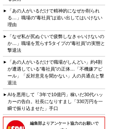
「あの人がいるだけで精神的になぜか削られ
る…」職場の“毒社員”は追い出してはいけない
理由
「なぜ私が尻ぬぐいで疲弊しなきゃいけないの
か…」職場を荒らす5タイプの“毒社員”の実態と
撃退法
「あの人がいるだけで職場がしんどい」約4割
が遭遇している“毒社員”の正体…「不機嫌アピ
ール」「反対意見を聞かない」人の共通点と撃
退法
AIを悪用して「3年で10億円」稼いだ30代ハッ
カーの告白。社長になりすまし「330万円を一
瞬で振り込ませた」手口