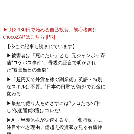
▶ 月2,980円で始める自己投資。初心者向け
chocoZAPはこちら [PR]
【今この記事も読まれています】
▶被害者は「死にたい」とも...元ジャンポケ斉
藤“ロケバス事件”。母親の証言で明かされ
た“被害当日の全貌”
▶「超円安で外貨を稼ぐ副業術」英語・特別
なスキルは不要。“日本の日常”が海外でお金に
変わる
▶最短で億り人をめざすには?プロたちの“推
し”仮想通貨8選はコレだ!
▶AI・半導体株が失速する今、「銀行株」に
注目すべき理由。億超え投資家が見る有望銘