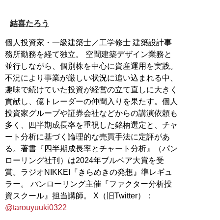
結喜たろう
個人投資家・一級建築士／工学修士 建築設計事
務所勤務を経て独立。 空間建築デザイン業務と
並行しながら、個別株を中心に資産運用を実践。
不況により事業が厳しい状況に追い込まれる中、
趣味で続けていた投資が経営の立て直しに大きく
貢献し、億トレーダーの仲間入りを果たす。個人
投資家グループや証券会社などからの講演依頼も
多く、四半期成長率を重視した銘柄選定と、チャ
ート分析に基づく論理的な売買手法に定評があ
る。著書『四半期成長率とチャート分析』（パン
ローリング社刊）は2024年ブルベア大賞を受
賞。ラジオNIKKEI『きらめきの発想』準レギュ
ラー。 パンローリング主催『ファクター分析投
資スクール』担当講師。 X（旧Twitter）：
@tarouyuuki0322