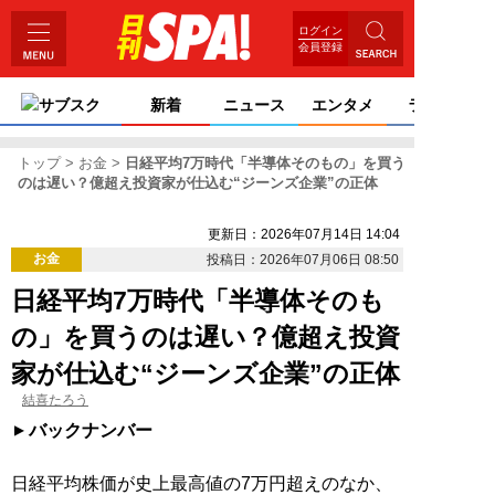
ログイン
会員登録
サブスク
新着
ニュース
エンタメ
ライフ
トップ
お金
日経平均7万時代「半導体そのもの」を買う
のは遅い？億超え投資家が仕込む“ジーンズ企業”の正体
更新日：2026年07月14日 14:04
お金
投稿日：2026年07月06日 08:50
日経平均7万時代「半導体そのも
の」を買うのは遅い？億超え投資
家が仕込む“ジーンズ企業”の正体
結喜たろう
バックナンバー
日経平均株価が史上最高値の7万円超えのなか、