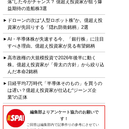
落”した今がチャンス？ 億超え投資家が狙う爆
益期待の造船株3選
ドローンの次は“人型ロボット株”か。億超え投
資家が先回りする「隠れ防衛銘柄」2選
AI・半導体株が失速する今、「銀行株」に注目
すべき理由。億超え投資家が見る有望銘柄
高市政権の大規模投資で2026年後半に動く
株。億超え投資家が「骨太の方針」から絞り込
んだ本命2銘柄
日経平均7万時代「半導体そのもの」を買うの
は遅い？億超え投資家が仕込む“ジーンズ企
業”の正体