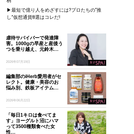
柄
▶最短で億り人をめざすには?プロたちの“推
し”仮想通貨8選はコレだ!
虐待サバイバーで発達障
害。1000gの早産と産後う
つを乗り越え、元鈴木…
2026年07月19日
編集部のiHerb愛用者がセ
レクト。健康・美容のお
悩み別、鉄板アイテム…
2026年06月22日
「毎日1キロは食べてま
す」ヨーグルト沼にハマ
って3500種類食べた女
性…