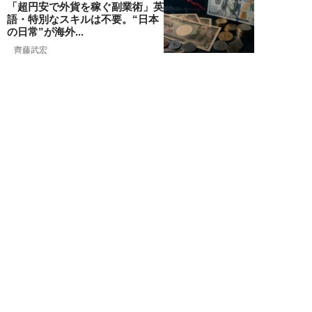
「超円安で外貨を稼ぐ副業術」英
語・特別なスキルは不要。“日本
の日常”が海外...
齊藤武宏
NEW!
お金
2026年08月03日
高市国策で1兆円投入へ！ 高値か
ら“半値暴落”した今がチャン
ス？ 億超え投...
結喜たろう
NEW!
お金
2026年07月27日
ドローンの次は“人型ロボット
株”か。億超え投資家が先回りす
る「隠れ防衛銘柄...
結喜たろう