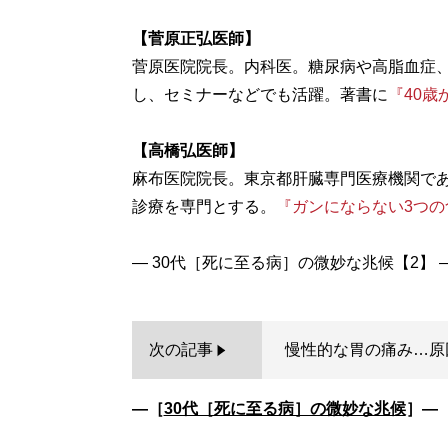
【菅原正弘医師】
菅原医院院長。内科医。糖尿病や高脂血症
し、セミナーなどでも活躍。著書に
『40
【高橋弘医師】
麻布医院院長。東京都肝臓専門医療機関で
診療を専門とする。
『ガンにならない3つの
次の記事
慢性的な胃の痛み…原
―［
30代［死に至る病］の微妙な兆候
］―