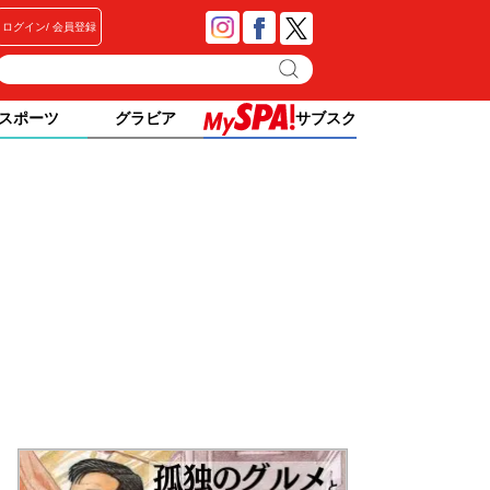
ログイン
会員登録
スポーツ
グラビア
サブスク