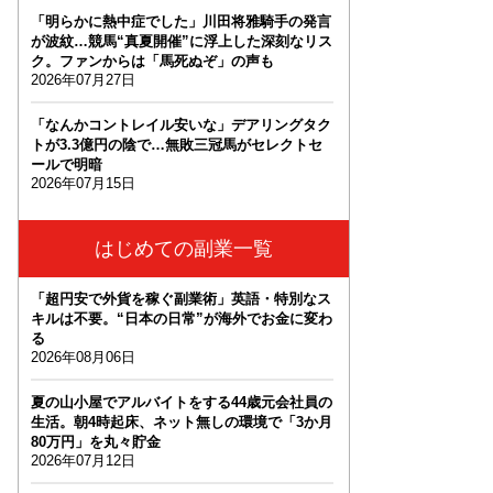
「明らかに熱中症でした」川田将雅騎手の発言
が波紋…競馬“真夏開催”に浮上した深刻なリス
ク。ファンからは「馬死ぬぞ」の声も
2026年07月27日
「なんかコントレイル安いな」デアリングタク
トが3.3億円の陰で…無敗三冠馬がセレクトセ
ールで明暗
2026年07月15日
はじめての副業一覧
「超円安で外貨を稼ぐ副業術」英語・特別なス
キルは不要。“日本の日常”が海外でお金に変わ
る
2026年08月06日
夏の山小屋でアルバイトをする44歳元会社員の
生活。朝4時起床、ネット無しの環境で「3か月
80万円」を丸々貯金
2026年07月12日