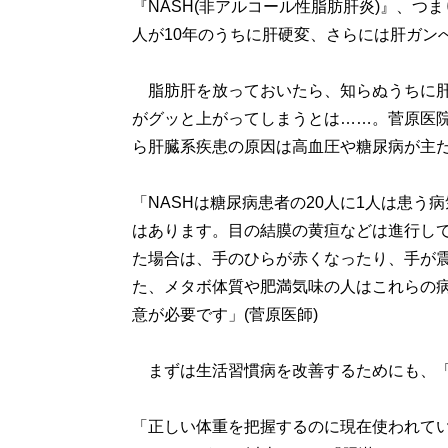
『NASH(非アルコール性脂肪肝炎)』、つ
人が10年のうちに肝硬変、さらには肝ガン
脂肪肝を放っておいたら、知らぬうちに肝
がグッと上がってしまうとは……。菅原医
ら肝臓系疾患の原因は高血圧や糖尿病が主
「NASHは糖尿病患者の20人に1人は患う
はあります。目の結膜の黄疸などは進行し
た場合は、手のひらが赤くなったり、手が
た、メタボ体質や肥満気味の人はこれらの
意が必要です」(菅原医師)
まずは生活習慣病を改善するためにも、「
「正しい体重を把握するのに現在使われている指標