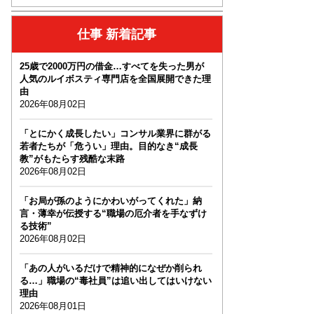
仕事 新着記事
25歳で2000万円の借金…すべてを失った男が
人気のルイボスティ専門店を全国展開できた理
由
2026年08月02日
「とにかく成長したい」コンサル業界に群がる
若者たちが「危うい」理由。目的なき“成長
教”がもたらす残酷な末路
2026年08月02日
「お局が孫のようにかわいがってくれた」納
言・薄幸が伝授する“職場の厄介者を手なずけ
る技術”
2026年08月02日
「あの人がいるだけで精神的になぜか削られ
る…」職場の“毒社員”は追い出してはいけない
理由
2026年08月01日