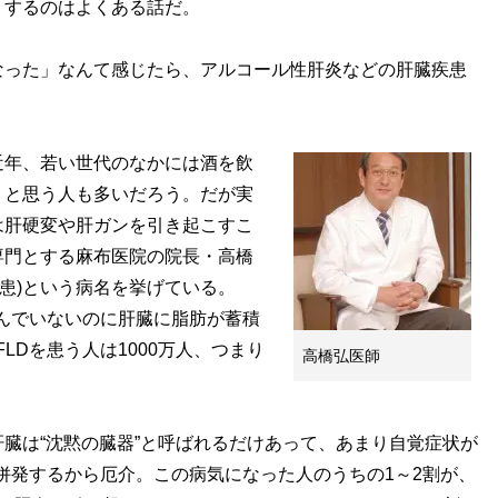
するのはよくある話だ。
なった」なんて感じたら、アルコール性肝炎などの肝臓疾患
年、若い世代のなかには酒を飲
」と思う人も多いだろう。だが実
は肝硬変や肝ガンを引き起こすこ
専門とする麻布医院の院長・高橋
疾患)という病名を挙げている。
飲んでいないのに肝臓に脂肪が蓄積
LDを患う人は1000万人、つまり
高橋弘医師
臓は“沈黙の臓器”と呼ばれるだけあって、あまり自覚症状が
を併発するから厄介。この病気になった人のうちの1～2割が、