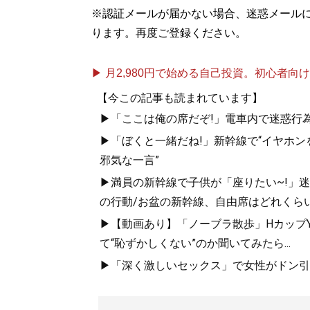
※認証メールが届かない場合、迷惑メール
ります。再度ご登録ください。
▶ 月2,980円で始める自己投資。初心者向けch
【今この記事も読まれています】
▶「ここは俺の席だぞ!」電車内で迷惑行
▶「ぼくと一緒だね!」新幹線で“イヤホン
邪気な一言”
▶満員の新幹線で子供が「座りたい~!」迷惑
の行動/お盆の新幹線、自由席はどれくらい
▶【動画あり】「ノーブラ散歩」HカップYo
て“恥ずかしくない”のか聞いてみたら...
▶「深く激しいセックス」で女性がドン引き