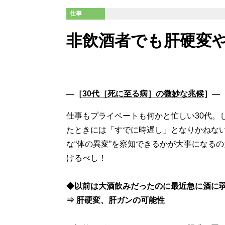
仕事
非飲酒者でも肝硬変
―［
30代［死に至る病］の微妙な兆候
］―
仕事もプライベートも何かと忙しい30代。
たときには「すでに時遅し」となりかねな
な“体の異変”を察知できるかが大事になる
けるべし！
◆以前は大酒飲みだったのに最近急に酒に
⇒ 肝硬変、肝ガンの可能性