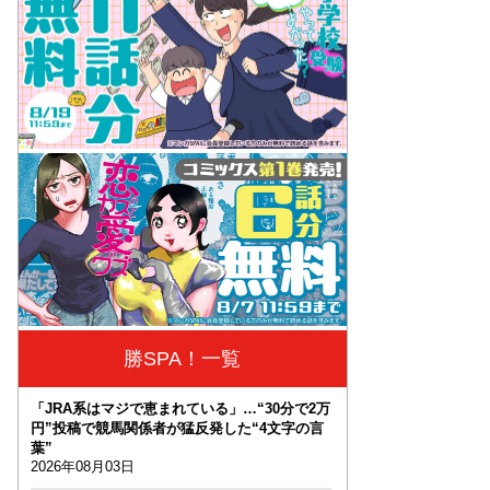
勝SPA！一覧
「JRA系はマジで恵まれている」…“30分で2万
円”投稿で競馬関係者が猛反発した“4文字の言
葉”
2026年08月03日