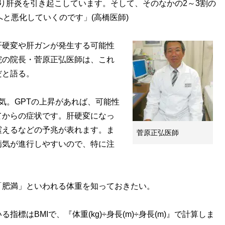
まり肝炎を引き起こしています。そして、そのなかの2～3割の
へと悪化していくのです」(高橋医師)
硬変や肝ガンが発生する可能性
院の院長・菅原正弘医師は、これ
だと語る。
病気。GPTの上昇があれば、可能性
てからの症状です。肝硬変になっ
震えるなどの予兆が表れます。ま
菅原正弘医師
病気が進行しやすいので、特に注
肥満」といわれる体重を知っておきたい。
はBMIで、『体重(kg)÷身長(m)÷身長(m)』で計算しま