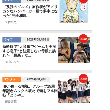
『孤独のグルメ』原作者がアメリ
カンなハンバーガー屋で夢中にな
った“完全和風...
久住昌之
NEW!
ライフ
2026年08月09日
新幹線で“大音量でゲームを実況
する息子”と注意しない母親に訪
れた「最悪」な...
藤山ムツキ
NEW!
エンタメ
2026年08月08日
HKT48・石橋颯、グループ15周
年記念ムックの取材で頭をフル回
転「どうや...
須田紫苑