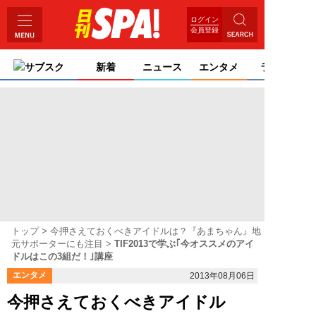
ログイン
会員登録
サブスク
新着
ニュース
エンタメ
ライフ
トップ
今押さえておくべきアイドルは？『あまちゃん』地
元サポーターにも注目
TIF2013で学ぶ｢今オススメのアイ
ドルはこの3組だ！｣講座
エンタメ
2013年08月06日
今押さえておくべきアイドル