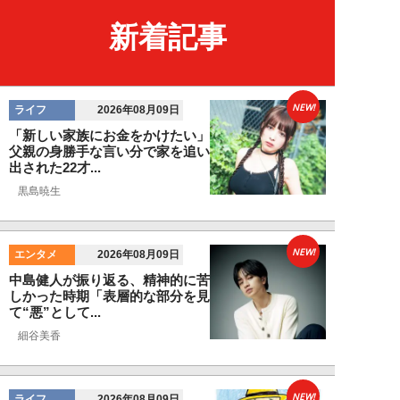
新着記事
NEW!
ライフ
2026年08月09日
「新しい家族にお金をかけたい」
父親の身勝手な言い分で家を追い
出された22才...
黒島暁生
NEW!
エンタメ
2026年08月09日
中島健人が振り返る、精神的に苦
しかった時期「表層的な部分を見
て“悪”として...
細谷美香
NEW!
ライフ
2026年08月09日