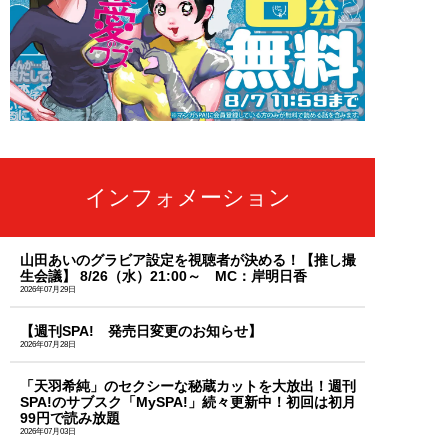
インフォメーション
山田あいのグラビア設定を視聴者が決める！【推し撮
生会議】 8/26（水）21:00～ MC：岸明日香
2026年07月29日
【週刊SPA! 発売日変更のお知らせ】
2026年07月28日
「天羽希純」のセクシーな秘蔵カットを大放出！週刊
SPA!のサブスク「MySPA!」続々更新中！初回は初月
99円で読み放題
2026年07月03日